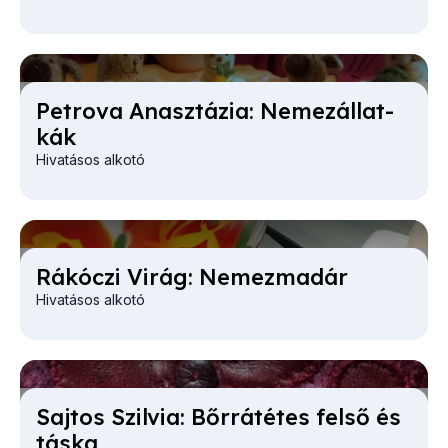
Pet­ro­va Anasz­tá­zia: Ne­mez­ál­lat­
kák
Hivatásos alkotó
Rá­kó­czi Vi­rág: Ne­mez­ma­dár
Hivatásos alkotó
Saj­tos Szil­via: Bőr­rá­té­tes fel­ső és
tás­ka