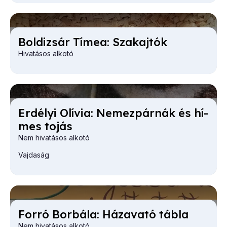
Bol­di­zsár Tí­mea: Sza­kaj­tók
Hivatásos alkotó
Er­dé­lyi Olí­via: Ne­mez­pár­nák és hí­
mes to­jás
Nem hivatásos alkotó
Vajdaság
For­ró Bor­bá­la: Ház­ava­tó táb­la
Nem hivatásos alkotó