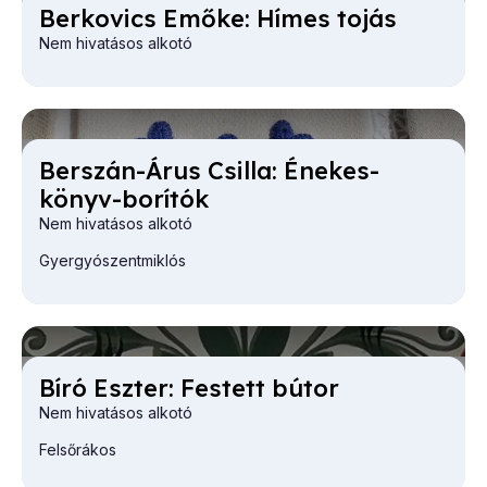
Ber­ko­vics Emő­ke: Hí­mes to­jás
Nem hivatásos alkotó
Ber­szán-Árus Csil­la: Éne­kes­
könyv-bo­rí­tók
Nem hivatásos alkotó
Gyergyószentmiklós
Bí­ró Esz­ter: Fes­tett bú­tor
Nem hivatásos alkotó
Felsőrákos