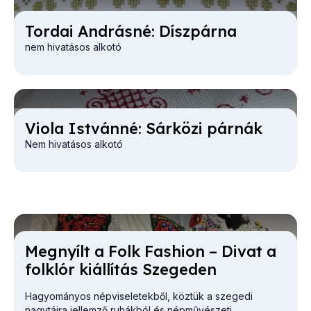
Tor­dai And­rás­né: Dísz­pár­na
nem hivatásos alkotó
Vi­o­la Ist­ván­né: Sár­kö­zi pár­nák
Nem hivatásos alkotó
Meg­nyílt a Folk Fashi­on – Di­vat a
folk­lór ki­ál­lí­tás Sze­ge­den
Hagyományos népviseletekből, köztük a szegedi
nagytájra jellemző ruhákból és népművészeti