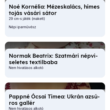
Noé Kor­né­lia: Mé­zes­ka­lács, hí­mes
to­jás vá­sá­ri sá­tor
29 cm-s játék (makett)
Népi iparművész
Nor­mak Be­at­rix: Szat­má­ri nép­vi­
se­le­tes tex­til­ba­ba
Nem hivatásos alkotó
Pap­pné Ócsai Tí­mea: Uk­rán azsú­
ros gal­lér
Nem hivatásos alkotó