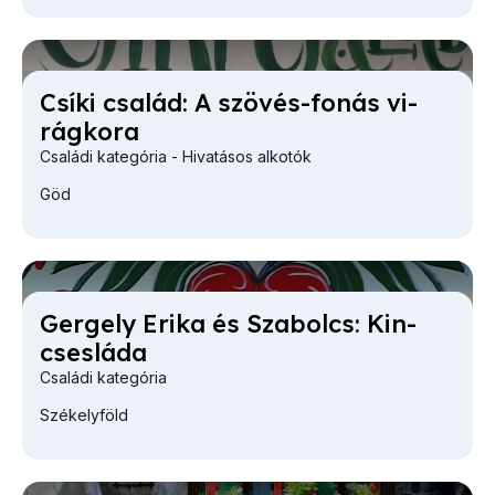
Csí­ki csa­lád: A szö­vés-fo­nás vi­
rág­ko­ra
Családi kategória - Hivatásos alkotók
Göd
Ger­gely Eri­ka és Sza­bolcs: Kin­
cses­lá­da
Családi kategória
Székelyföld