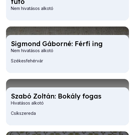
fu­tó
Nem hivatásos alkotó
Sig­mond Gá­bor­né: Fér­fi ing
Nem hivatásos alkotó
Székesfehérvár
Sza­bó Zol­tán: Bo­kály fo­gas
Hivatásos alkotó
Csíkszereda