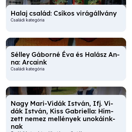
Hal­aj csa­lád: Csí­kos vi­rág­áll­vány
Családi kategória
Sél­ley Gá­bor­né Éva és Ha­lász An­
na: Ar­ca­ink
Családi kategória
Nagy Ma­ri-Vi­dák Ist­ván, Ifj. Vi­
dák Ist­ván, Kiss Gab­ri­el­la: Hím­
zett ne­mez mel­lé­nyek uno­ká­ink­
nak