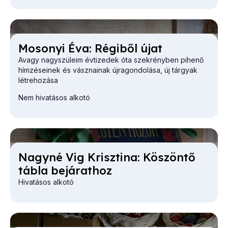
Mo­so­nyi Éva: Ré­gi­ből újat
Avagy nagyszüleim évtizedek óta szekrényben pihenő
hímzéseinek és vásznainak újragondolása, új tárgyak
létrehozása
Nem hivatásos alkotó
Nagy­né Vig Krisz­ti­na: Kö­szön­tő
táb­la be­já­rat­hoz
Hivatásos alkotó