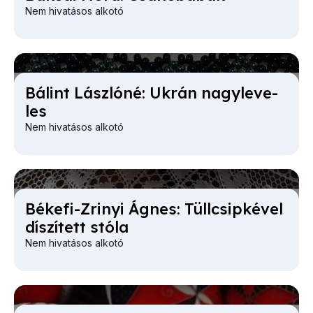
Nem hivatásos alkotó
Bá­lint Lász­ló­né: Uk­rán nagy­le­ve­
les
Nem hivatásos alkotó
Bé­ke­fi-Zri­nyi Ág­nes: Tüll­csip­ké­vel
dí­szí­tett stó­la
Nem hivatásos alkotó