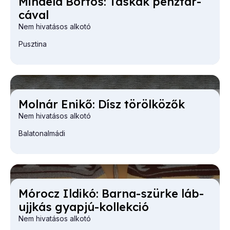
Mi­ha­ela Bor­tos: Tás­kák pénz­tár­
cá­val
Nem hivatásos alkotó
Pusztina
Mol­nár Eni­kő: Dísz tö­röl­kö­zők
Nem hivatásos alkotó
Balatonalmádi
Mó­rocz Il­di­kó: Bar­na-szür­ke láb­
ujj­kás gyap­jú-kol­lek­ció
Nem hivatásos alkotó