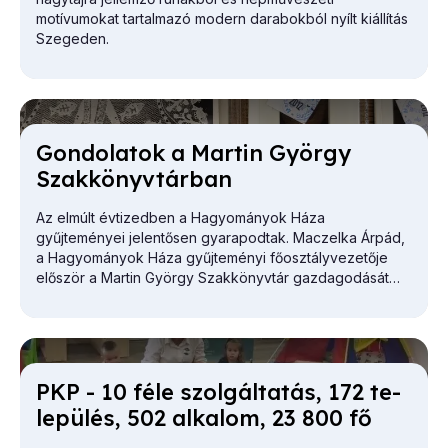
motívumokat tartalmazó modern darabokból nyílt kiállítás
Szegeden.
Gon­do­la­tok a Mar­tin György
Szak­könyv­tár­ban
Az elmúlt évtizedben a Hagyományok Háza
gyűjteményei jelentősen gyarapodtak. Maczelka Árpád,
a
Hagyományok Háza
gyűjteményi főosztályvezetője
először a Martin György Szakkönyvtár gazdagodását
vázolta.
PKP - 10 fé­le szol­gál­ta­tás, 172 te­
le­pü­lés, 502 al­ka­lom, 23 800 fő