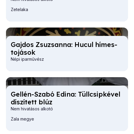
Zetelaka
Gaj­dos Zsu­zsan­na: Hu­cul hí­mes­
to­já­sok
Népi iparművész
Gel­lén-Sza­bó Edi­na: Tüll­csip­ké­vel
dí­szí­tett blúz
Nem hivatásos alkotó
Zala megye