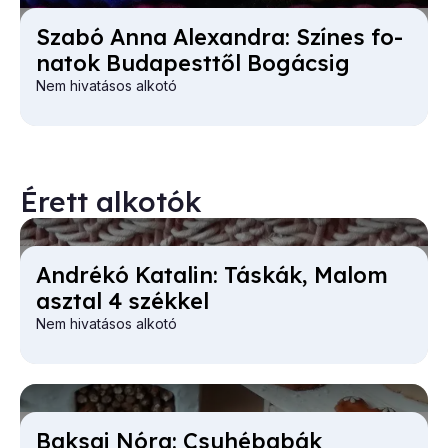
Sza­bó An­na Ale­xand­ra: Szí­nes fo­
na­tok Bu­da­pest­től Bog­ácsig
Nem hivatásos alkotó
Érett alkotók
And­ré­kó Ka­ta­lin: Tás­kák, Ma­lom
asz­tal 4 szék­kel
Nem hivatásos alkotó
Bak­sai Nó­ra: Csu­hé­ba­bák