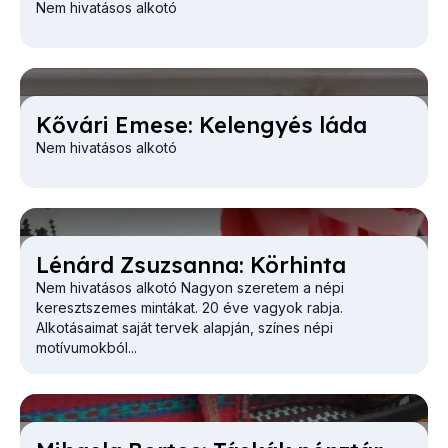
Nem hivatásos alkotó
Kő­vá­ri Eme­se: Ke­len­gyés lá­da
Nem hivatásos alkotó
Lé­nárd Zsu­zsan­na: Kör­hin­ta
Nem hivatásos alkotó Nagyon szeretem a népi
keresztszemes mintákat. 20 éve vagyok rabja.
Alkotásaimat saját tervek alapján, színes népi
motívumokból...