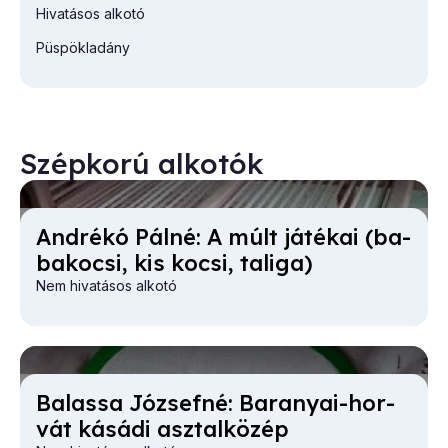
Hivatásos alkotó
Püspökladány
Szépkorú alkotók
And­ré­kó Pál­né: A múlt já­té­kai (ba­
ba­ko­csi, kis ko­csi, ta­li­ga)
Nem hivatásos alkotó
Ba­las­sa Jó­zsef­né: Ba­ra­nyai-hor­
vát ká­sá­di asz­tal­kö­zép