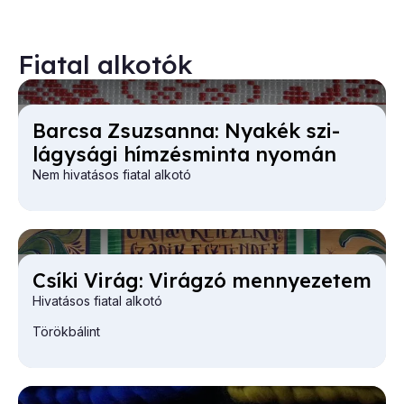
Fiatal alkotók
Bar­csa Zsu­zsan­na: Nyak­ék szi­
lágy­sá­gi hím­zés­min­ta nyo­mán
Nem hivatásos fiatal alkotó
Csí­ki Vi­rág: Vi­rág­zó mennye­ze­tem
Hivatásos fiatal alkotó
Törökbálint