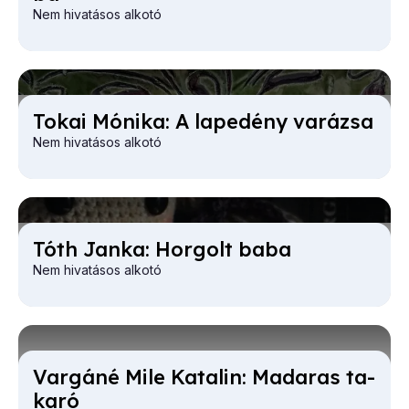
Nem hivatásos alkotó
To­kai Mó­ni­ka: A lap­edény va­rá­zsa
Nem hivatásos alkotó
Tóth Jan­ka: Hor­golt ba­ba
Nem hivatásos alkotó
Var­gá­né Mi­le Ka­ta­lin: Ma­da­ras ta­
ka­ró