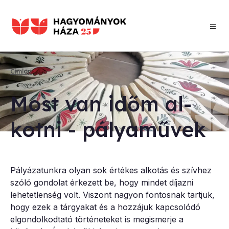
Ugrás
a
tartalomra
Címlap
Morzsa
Most van időm al­
kot­ni - pá­lya­mű­vek
Pályázatunkra olyan sok értékes alkotás és szívhez
szóló gondolat érkezett be, hogy mindet díjazni
lehetetlenség volt. Viszont nagyon fontosnak tartjuk,
hogy ezek a tárgyakat és a hozzájuk kapcsolódó
elgondolkodtató történeteket is megismerje a