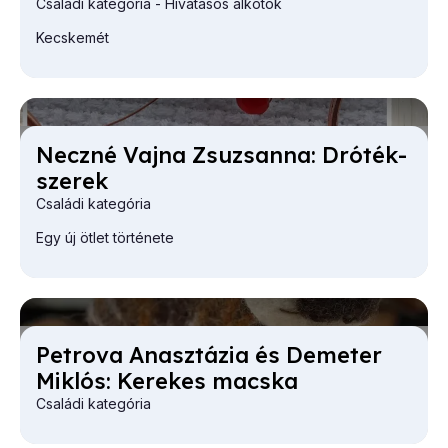
Családi kategória - Hivatásos alkotók
Kecskemét
Necz­né Vaj­na Zsu­zsan­na: Dró­ték­
sze­rek
Családi kategória
Egy új ötlet története
Pet­ro­va Anasz­tá­zia és De­me­ter
Mik­lós: Ke­re­kes macs­ka
Családi kategória