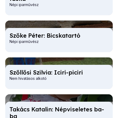
Népi iparművész
Sző­ke Pé­ter: Bics­ka­tar­tó
Népi iparművész
Szőll­ősi Szil­via: Ici­ri-pi­ci­ri
Nem hivatásos alkotó
Ta­kács Ka­ta­lin: Nép­vi­se­le­tes ba­
ba