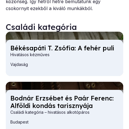
közönség. Így hétről hétre bemutatunk egy
csokornyit ezekből a kiváló munkákból.
Családi kategória
Bé­ké­sapá­ti T. Zsó­fia: A fe­hér pu­li
Hivatásos kézműves
Vajdaság
Bod­nár Er­zsé­bet és Pa­ár Fe­renc:
Al­föl­di kon­dás ta­risz­nyá­ja
Családi kategória – hivatásos alkotópáros
Budapest