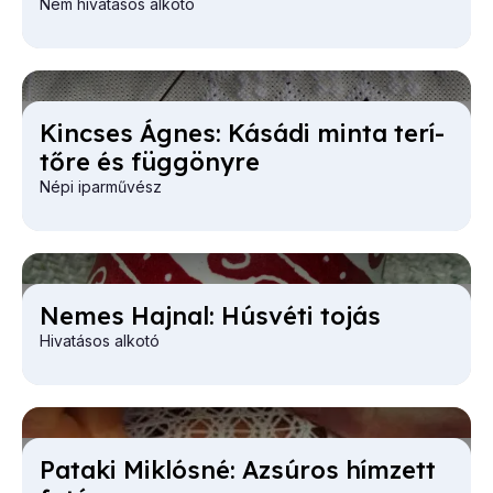
Nem hivatásos alkotó
Kin­cses Ág­nes: Ká­sá­di min­ta te­rí­
tő­re és füg­göny­re
Népi iparművész
Ne­mes Haj­nal: Hús­vé­ti to­jás
Hivatásos alkotó
Pa­ta­ki Mik­lós­né: Azsú­ros hím­zett