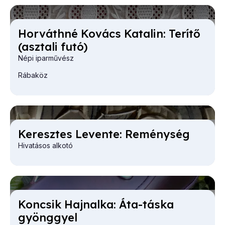
Hor­váth­né Ko­vács Ka­ta­lin: Te­rí­tő
(asz­ta­li fu­tó)
Népi iparművész
Rábaköz
Ke­resz­tes Le­ven­te: Re­mény­ség
Hivatásos alkotó
Kon­csik Haj­nal­ka: Áta-tás­ka
gyönggyel