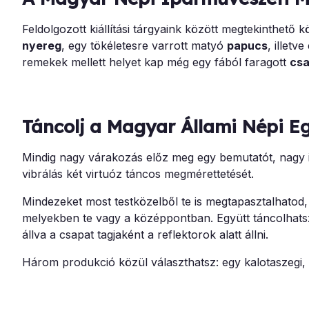
Feldolgozott kiállítási tárgyaink között megtekinthető
nyereg
, egy tökéletesre varrott matyó
papucs
, illet
remekek mellett helyet kap még egy fából faragott
cs
Táncolj a Magyar Állami Népi Eg
Mindig nagy várakozás előz meg egy bemutatót, nagy i
vibrálás két virtuóz táncos megmérettetését.
Mindezeket most testközelből te is megtapasztalhatod,
melyekben te vagy a középpontban. Együtt táncolhatsz
állva a csapat tagjaként a reflektorok alatt állni.
Három produkció közül választhatsz: egy kalotaszegi, e