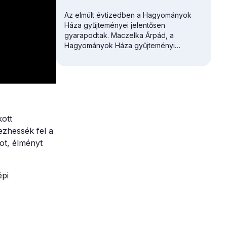
Az elmúlt évtizedben a Hagyományok
Háza gyűjteményei jelentősen
gyarapodtak. Maczelka Árpád, a
Hagyományok Háza
gyűjteményi
főosztályvezetője először a Martin
György Szakkönyvtár gazdagodását
vázolta.
kott
ezhessék fel a
ot, élményt
épi