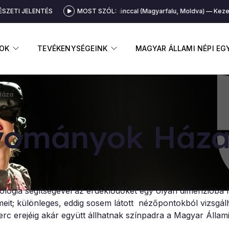
SZETI JELENTÉS
MOST SZÓL:
Kezes tánccal (Magyarfalu, Moldva)
Kezes 
GNYITÁSA
ALMENÜ MEGNYITÁSA
ALMENÜ MEGNYITÁSA
OK
TEVÉKENYSÉGEINK
MAGYAR ÁLLAMI NÉPI E
Háza
­gyo­má­nyok Há­z
ógia segítségével az érdeklődőket egy olyan dimenzióba h
meit; különleges, eddig sosem látott nézőpontokból vizsgál
erc erejéig akár együtt állhatnak színpadra a Magyar Állam