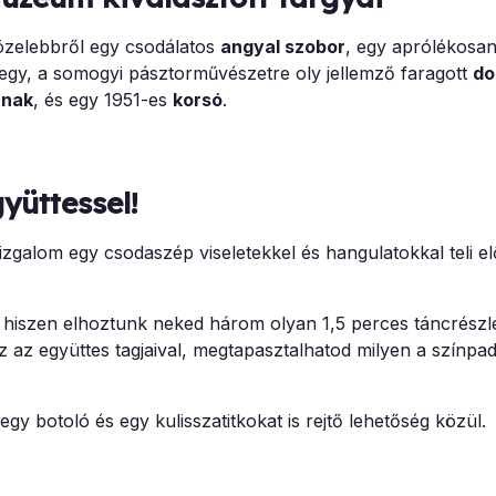
 közelebbről egy csodálatos
angyal szobor
, egy aprólékosan
ve egy, a somogyi pásztorművészetre oly jellemző faragott
do
anak
, és egy 1951-es
korsó
.
yüttessel!
zgalom egy csodaszép viseletekkel és hangulatokkal teli e
 hiszen elhoztunk neked három olyan 1,5 perces táncrészle
 az együttes tagjaival, megtapasztalhatod milyen a színp
gy botoló és egy kulisszatitkokat is rejtő lehetőség közül.