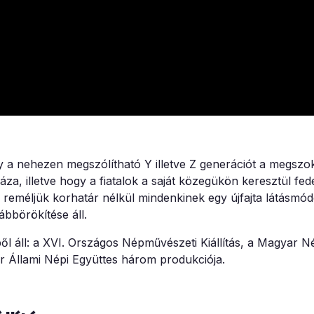
gy a nehezen megszólítható Y illetve Z generációt a megszo
, illetve hogy a fiatalok a saját közegükön keresztül fed
reméljük korhatár nélkül mindenkinek egy újfajta látásmód
bbörökítése áll.
 áll: a XVI. Országos Népművészeti Kiállítás, a Magyar N
r Állami Népi Együttes három produkciója.