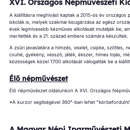
XVI. Országos Népművészeti Kiá
A kiállításra meghívást kaptak a 2015-ös év országos 
iskolák is, melyek szakmai kisugárzása az egész ország
évek legmívesebb kézműves alkotásait mutatják be, a
merítették és a 21. század embere számára készültek.
A zsűri javaslatára a hímzés, viselet, csipke, szőttes,
csuhé, gyékény, vessző, játék, ékszer, hímes tojás, 
közösségek közel 1700 alkotását válogatták be a kiállít
Élő népművészet
Élő népművészet oldalunkon A XVI. Országos Népművésze
*A kurzor segítségével 360°-ban lehet "körbefordulni
A Magyar Népi Iparművészeti Mú