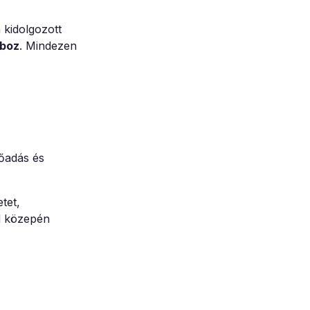
 kidolgozott
boz
. Mindezen
lőadás és
tet,
ad közepén