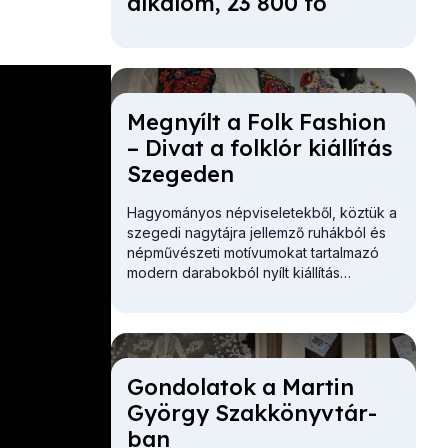
al­ka­lom, 23 800 fő
Meg­nyílt a Folk Fashi­on
– Di­vat a folk­lór ki­ál­lí­tás
Sze­ge­den
Hagyományos népviseletekből, köztük a
szegedi nagytájra jellemző ruhákból és
népművészeti motívumokat tartalmazó
modern darabokból nyílt kiállítás
Szegeden.
Gon­do­la­tok a Mar­tin
György Szak­könyv­tár­
ban