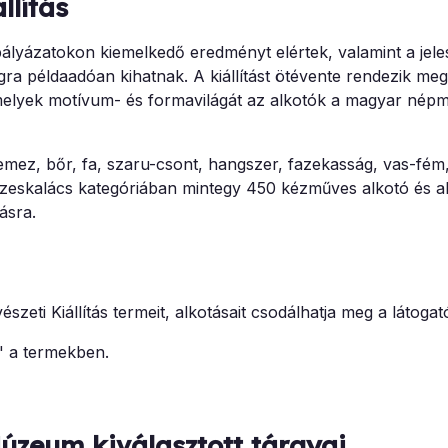
llítás
pályázatokon kiemelkedő eredményt elértek, valamint a jel
ra példaadóan kihatnak. A kiállítást ötévente rendezik meg
melyek motívum- és formavilágát az alkotók a magyar nép
 nemez, bőr, fa, szaru-csont, hangszer, fazekasság, vas-fém
mézeskalács kategóriában mintegy 450 kézműves alkotó és a
ásra.
ti Kiállítás termeit, alkotásait csodálhatja meg a látogat
" a termekben.
zeum kiválasztott tárgyai