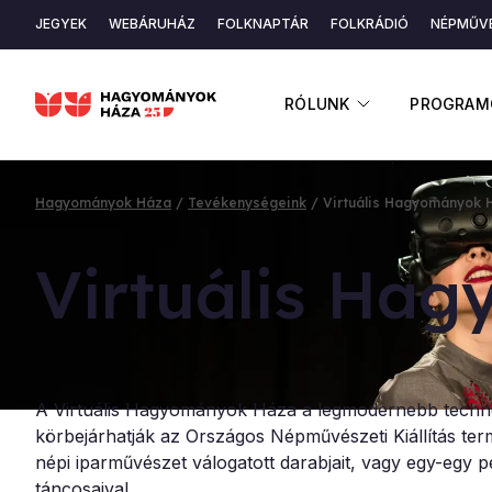
Ugrás
JEGYEK
WEBÁRUHÁZ
FOLKNAPTÁR
FOLKRÁDIÓ
NÉPMŰVÉ
a
Másodlagos
tartalomra
navigáció
ALMENÜ ME
RÓLUNK
PROGRAM
Hagyományok Háza
Tevékenységeink
Virtuális Hagyományok 
Morzsa
Vir­tu­á­lis Ha
A Virtuális Hagyományok Háza a legmodernebb technol
körbejárhatják az Országos Népművészeti Kiállítás ter
népi iparművészet válogatott darabjait, vagy egy-egy p
táncosaival.