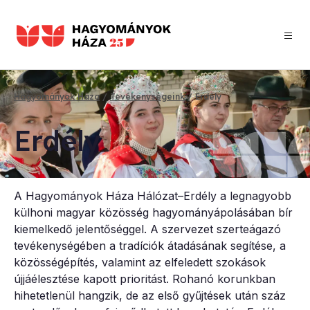
Ugrás
a
tartalomra
Hagyományok Háza
Tevékenységeink
Erdély
Morzsa
Er­dély
A Hagyományok Háza Hálózat–Erdély a legnagyobb
külhoni magyar közösség hagyományápolásában bír
kiemelkedő jelentőséggel. A szervezet szerteágazó
tevékenységében a tradíciók átadásának segítése, a
közösségépítés, valamint az elfeledett szokások
újjáélesztése kapott prioritást. Rohanó korunkban
hihetetlenül hangzik, de az első gyűjtések után száz