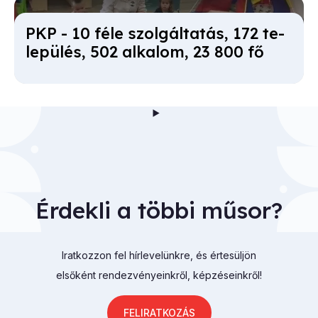
PKP - 10 fé­le szol­gál­ta­tás, 172 te­
le­pü­lés, 502 al­ka­lom, 23 800 fő
Érdekli a többi műsor?
Iratkozzon fel hírlevelünkre, és értesüljön
elsőként rendezvényeinkről, képzéseinkről!
FELIRATKOZÁS