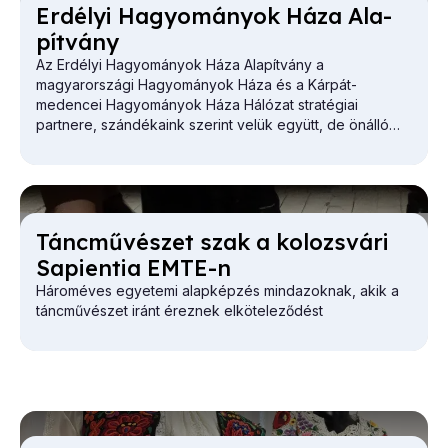
Er­dé­lyi Ha­gyo­má­nyok Há­za Ala­
pít­vány
Az Erdélyi Hagyományok Háza Alapítvány a
magyarországi Hagyományok Háza és a Kárpát-
medencei Hagyományok Háza Hálózat stratégiai
partnere, szándékaink szerint velük együtt, de önálló
egységként működik.
Tánc­mű­vé­szet szak a ko­lozs­vá­ri
Sa­pi­en­tia EM­TE-n
Hároméves egyetemi alapképzés mindazoknak, akik a
táncművészet iránt éreznek elköteleződést