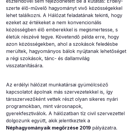
esztendővel sem fejeződhetett be a kutatás: Erdély-
szerte élő-művelő hagyományt vivő közösségekkel
lehet találkozni. A Hálózat feladatának tekinti, hogy
ezeket az értékeket a nem konvencionális
közösségben élő emberekkel is megismertesse, s
életük részévé tegye. Követendő példa erre, hogy
azon közösségekben, ahol a szokások feledésbe
merültek, hagyományos bálok nyújtanak lehetőséget
a régi szokások, tánc- és dallamvilág
visszatanítására.
Az erdélyi hálózat munkatársai gyümölcsöző
kapcsolatot ápolnak más szervezetekkel is, így
társszervezőként vettek részt olyan sikeres nyári
programokban, mint városnapok,
gyerekfesztiválok. A hálózatban tíz civil szervezettel
dolgozunk együtt, akik jelentkeztek a
Néphagyományaik megőrzése 2019
pályázatra.