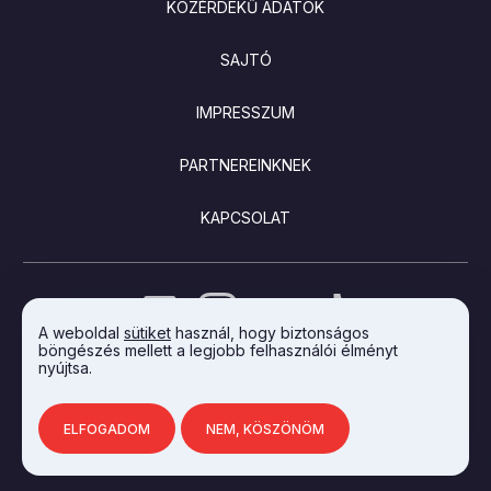
KÖZÉRDEKŰ ADATOK
SAJTÓ
IMPRESSZUM
PARTNEREINKNEK
KAPCSOLAT
A weboldal
sütiket
használ, hogy biztonságos
böngészés mellett a legjobb felhasználói élményt
nyújtsa.
AZ INTEGRAL VISION FEJLESZTETTE
ELFOGADOM
NEM, KÖSZÖNÖM