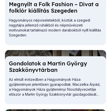
Meg­nyílt a Folk Fashi­on – Di­vat a
folk­lór ki­ál­lí­tás Sze­ge­den
Hagyományos népviseletekből, köztük a szegedi
nagytájra jellemző ruhákból és népművészeti
motívumokat tartalmazó modern darabokból nyílt kiállítás
Szegeden.
Gon­do­la­tok a Mar­tin György
Szak­könyv­tár­ban
Az elmúlt évtizedben a Hagyományok Háza
gyűjteményei jelentősen gyarapodtak. Maczelka Árpád,
a
Hagyományok Háza
gyűjteményi főosztályvezetője
először a Martin György Szakkönyvtár gazdagodását
vázolta.