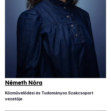
Né­meth Nó­ra
Közművelődési és Tudományos Szakcsoport
vezetője