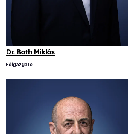
Dr. Both Mik­lós
Főigazgató