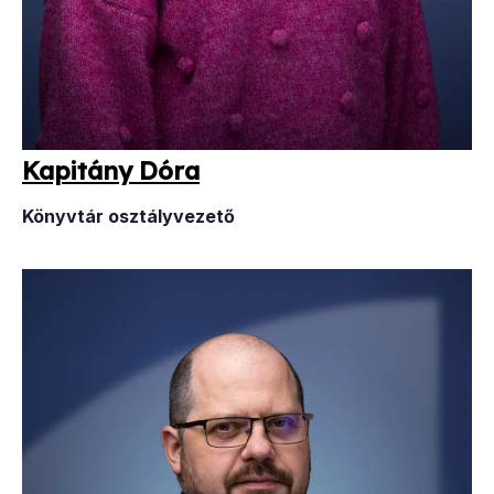
Ka­pi­tány Dó­ra
Könyvtár osztályvezető