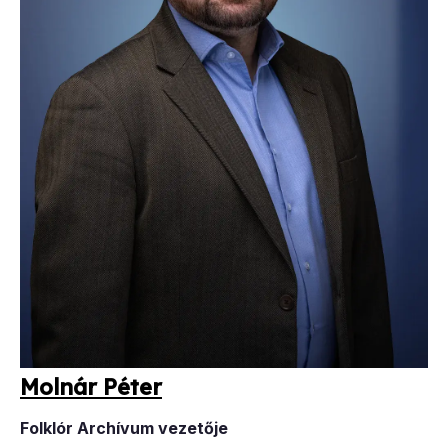
Mol­nár Pé­ter
Folklór Archívum vezetője