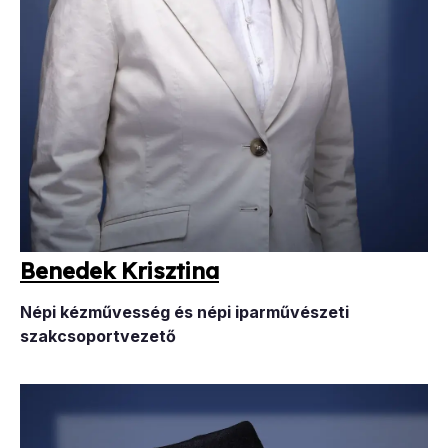
Be­ne­dek Krisz­ti­na
Népi kézművesség és népi iparművészeti
szakcsoportvezető