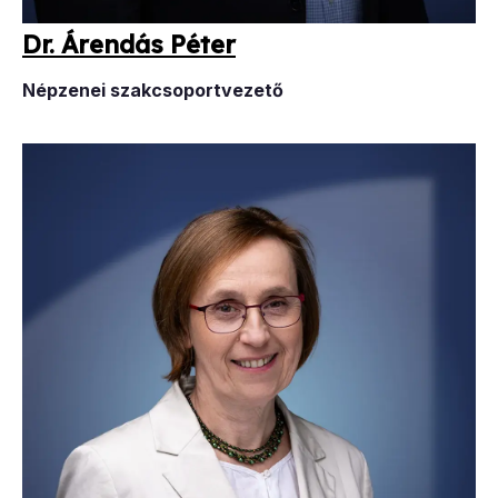
Dr. Áren­dás Pé­ter
Népzenei szakcsoportvezető