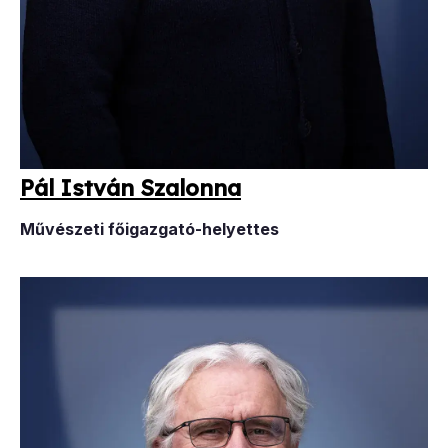
Pál Ist­ván Sza­lon­na
Művészeti f
őigazgató-helyettes