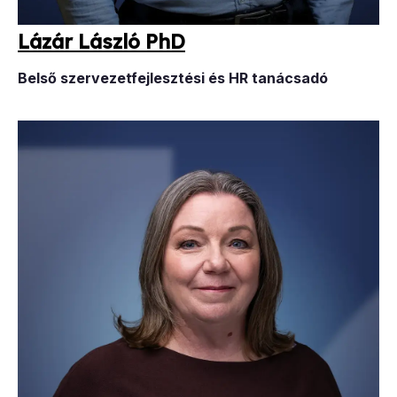
Lá­zár Lász­ló PhD
Belső szervezetfejlesztési és HR tanácsadó