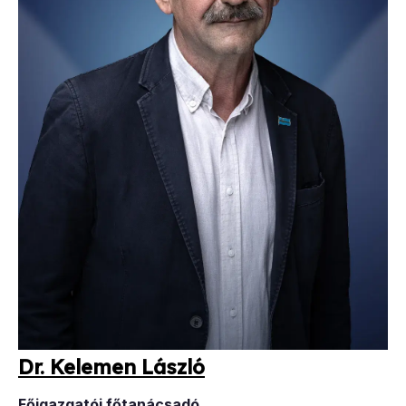
Dr. Ke­le­men Lász­ló
Főigazgatói főtanácsadó