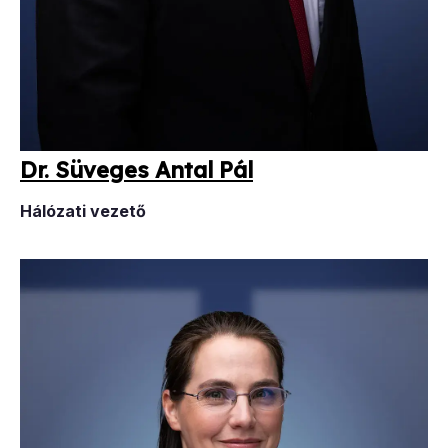
Dr. Sü­ve­ges An­tal Pál
Hálózati vezető