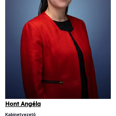
Hont An­gé­la
Kabinetvezető