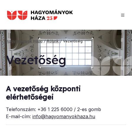
Ugrás
a
tartalomra
Hagyományok Háza
Rólunk
Vezetőség
Morzsa
Ve­ze­tő­ség
A vezetőség központi
elérhetőségei
Telefonszám: +36 1 225 6000 / 2-es gomb
E-mail-cím:
info@hagyomanyokhaza.hu