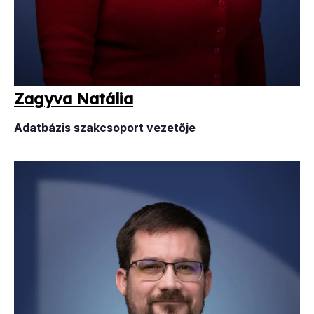
Zagy­va Na­tá­lia
Adatbázis szakcsoport vezetője