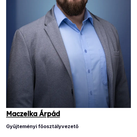
Ma­c­zel­ka Ár­pád
Gyűjteményi főosztályvezető