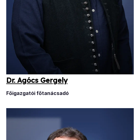
Dr. Agócs Ger­gely
Főigazgatói főtanácsadó