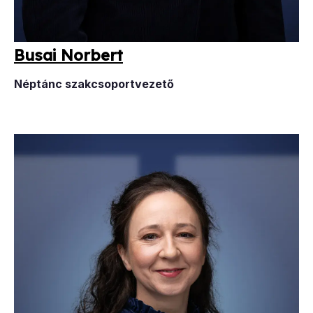
Bu­sai Nor­bert
Néptánc szakcsoportvezető