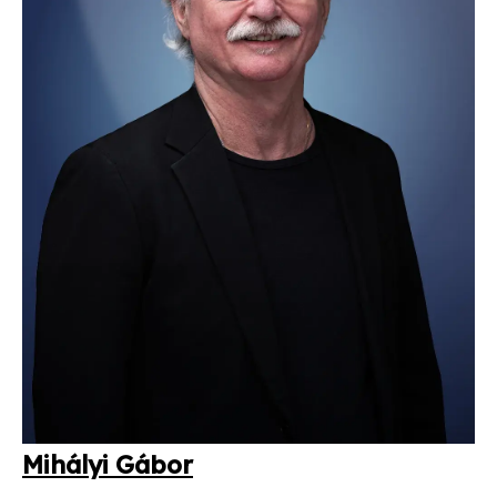
Mi­há­lyi Gá­bor