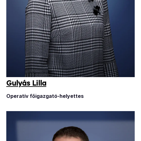
Gu­lyás Lil­la
Operatív főigazgató-helyettes