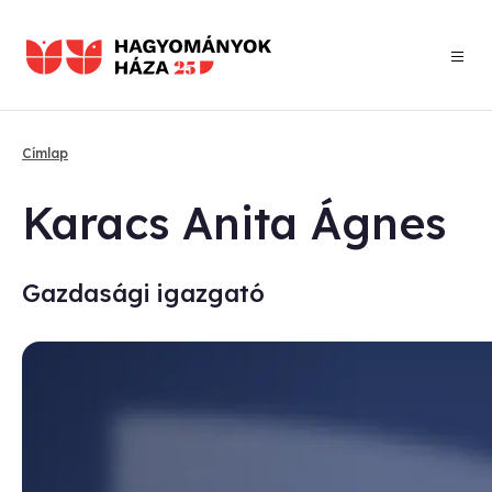
Ugrás
a
tartalomra
Címlap
Morzsa
Ka­racs Ani­ta Ág­nes
Gazdasági igazgató