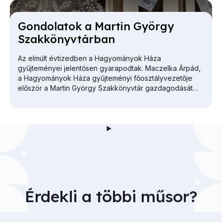
Gon­do­la­tok a Mar­tin György
Szak­könyv­tár­ban
Az elmúlt évtizedben a Hagyományok Háza
gyűjteményei jelentősen gyarapodtak. Maczelka Árpád,
a
Hagyományok Háza
gyűjteményi főosztályvezetője
először a Martin György Szakkönyvtár gazdagodását
vázolta.
Érdekli a többi műsor?