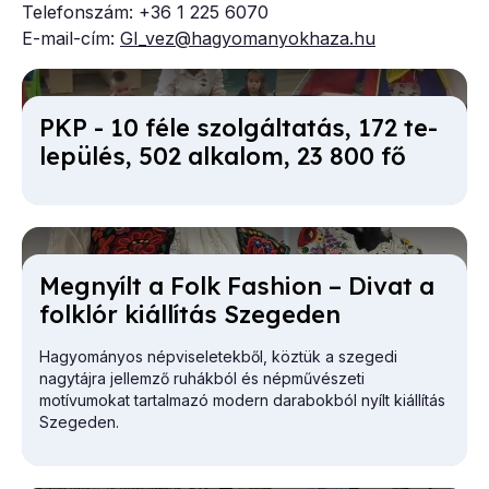
Telefonszám: +36 1 225 6070
E-mail-cím:
GI_vez@hagyomanyokhaza.hu
PKP - 10 fé­le szol­gál­ta­tás, 172 te­
le­pü­lés, 502 al­ka­lom, 23 800 fő
Meg­nyílt a Folk Fashi­on – Di­vat a
folk­lór ki­ál­lí­tás Sze­ge­den
Hagyományos népviseletekből, köztük a szegedi
nagytájra jellemző ruhákból és népművészeti
motívumokat tartalmazó modern darabokból nyílt kiállítás
Szegeden.