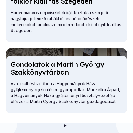
folk­lór ki­ál­lí­tás Sze­ge­den
Hagyományos népviseletekből, köztük a szegedi
nagytájra jellemző ruhákból és népművészeti
motívumokat tartalmazó modern darabokból nyílt kiállítás
Szegeden.
Gon­do­la­tok a Mar­tin György
Szak­könyv­tár­ban
Az elmúlt évtizedben a Hagyományok Háza
gyűjteményei jelentősen gyarapodtak. Maczelka Árpád,
a
Hagyományok Háza
gyűjteményi főosztályvezetője
először a Martin György Szakkönyvtár gazdagodását
vázolta.