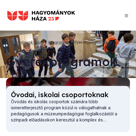
Ugrás
a
tartalomra
Hagyományok Háza
Programok
Gyerekprogramok
Morzsa
Gye­rek­prog­ra­mok
Óvo­dai, is­ko­lai cso­por­tok­nak
Óvodás és iskolás csoportok számára több
ismeretterjesztő program közül is válogathatnak a
pedagógusok a múzeumpedagógiai foglalkozástól a
színpadi előadásokon keresztül a komplex és
színházpedagógiai foglalkozásokig.