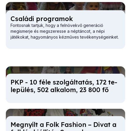
Csa­lá­di prog­ra­mok
Fontosnak tartjuk, hogy a felnövekvő generáció
megismerje és megszeresse a néptáncot, a népi
játékokat, hagyományos kézműves tevékenységeinket.
PKP - 10 fé­le szol­gál­ta­tás, 172 te­
le­pü­lés, 502 al­ka­lom, 23 800 fő
Meg­nyílt a Folk Fashi­on – Di­vat a