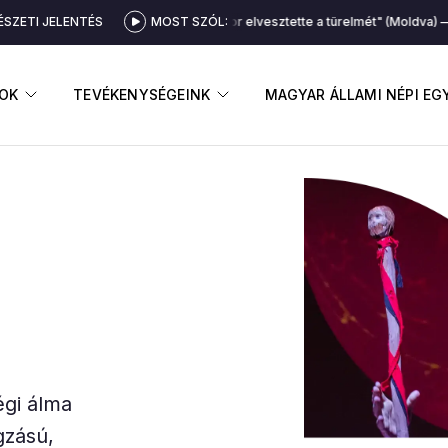
SZETI JELENTÉS
MOST SZÓL:
"Pásztor elvesztette a türelmét" (Moldva)
"
GNYITÁSA
ALMENÜ MEGNYITÁSA
ALMENÜ MEGNYITÁSA
OK
TEVÉKENYSÉGEINK
MAGYAR ÁLLAMI NÉPI E
égi álma
gzású,