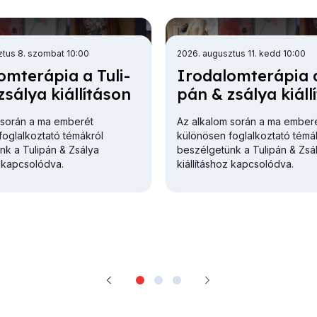
ztus 8. szombat 10:00
2026. augusztus 11. kedd 10:00
om­te­rá­pia a Tu­li­
Iro­da­lom­te­rá­pia a
á­lya ki­ál­lí­tá­son
pán & zsá­lya ki­ál­lí
 során a ma emberét
Az alkalom során a ma ember
foglalkoztató témákról
különösen foglalkoztató témá
nk a Tulipán & Zsálya
beszélgetünk a Tulipán & Zsá
z kapcsolódva.
kiállításhoz kapcsolódva.