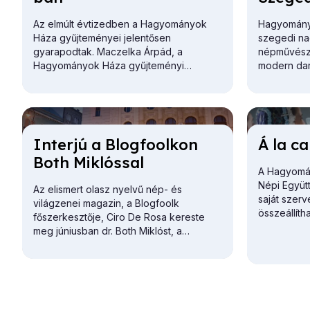
Az elmúlt évtizedben a Hagyományok
Hagyományo
Háza gyűjteményei jelentősen
szegedi nag
gyarapodtak. Maczelka Árpád, a
népművésze
Hagyományok Háza
gyűjteményi
modern dara
főosztályvezetője először a Martin
Szegeden.
György Szakkönyvtár gazdagodását
vázolta.
In­ter­jú a Blog­fo­ol­kon
Á la ca
Both Mik­lós­sal
A Hagyomán
Népi Együt
Az elismert olasz nyelvű nép- és
saját szer
világzenei magazin, a
Blogfoolk
összeállíth
főszerkesztője, Ciro De Rosa kereste
4, vagy tö
meg júniusban dr. Both Miklóst, a
(időpontra)
Hagyományok Háza
főigazgatóját, hogy
jegyre érv
beszélgessenek az intézmény
archívumok megőrzésében,
dokumentálásában betöltött vezető
szerepéről. Az interjú az alábbiakban