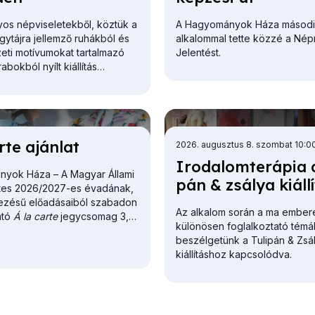
s népviseletekből, köztük a
A Hagyományok Háza másod
ytájra jellemző ruhákból és
alkalommal tette közzé a Né
ti motívumokat tartalmazó
Jelentést.
bokból nyílt kiállítás
r­te aján­lat
2026. augusztus 8. szombat 10:0
Iro­da­lom­te­rá­pia a
yok Háza – A Magyar Állami
pán & zsá­lya ki­ál­lí
tes 2026/2027-es évadának,
vezésű előadásaiból szabadon
Az alkalom során a ma ember
ató
Á la carte
jegycsomag 3,
különösen foglalkoztató témá
bb különböző előadásra
beszélgetünk a Tulipán & Zsá
 szóló, tetszőleges számú
kiállításhoz kapcsolódva.
ényes.