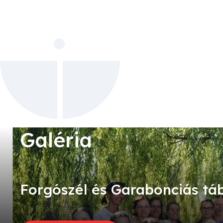
For­gó­szél és Ga­ra­bon­ci­ás tá­