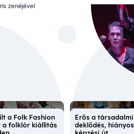
is zenéjével
lt a Folk Fashi­on
Erős a tár­sa­dal­mi
a folk­lór ki­ál­lí­tás
dek­lő­dés, hi­á­nyo
den
kép­zé­si út