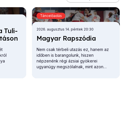
Táncelőadás
 Tu­li­
2026. augusztus 14. péntek 20:30
­tá­son
Ma­gyar Rap­szó­dia
ét
Nem csak térbeli utazás ez, hanem az
król
időben is barangolunk, hiszen
lya
népzenénk régi ázsiai gyökerei
ugyanúgy megszólalnak, mint azon
muzsikák...