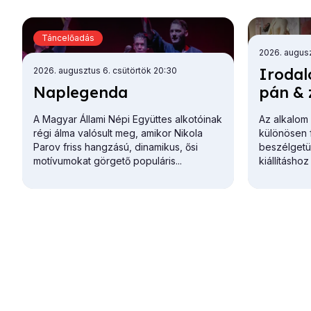
Táncelőadás
2026. augus
Iro­da­l
2026. augusztus 6. csütörtök 20:30
Nap­le­gen­da
pán & zs
A Magyar Állami Népi Együttes alkotóinak
Az alkalom
régi álma valósult meg, amikor Nikola
különösen 
Parov friss hangzású, dinamikus, ősi
beszélgetü
motívumokat görgető populáris...
kiállításho