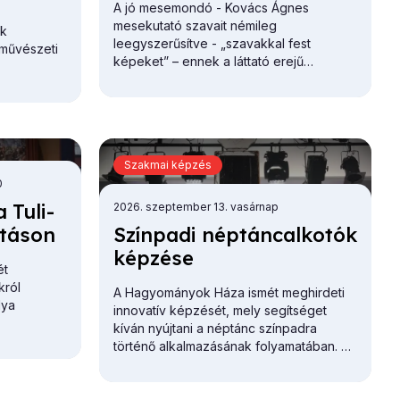
A jó mesemondó - Kovács Ágnes
mesekutató szavait némileg
ik
leegyszerűsítve - „szavakkal fest
pművészeti
képeket” – ennek a láttató erejű
mesemondásnak a hagyományos
módszere pedig tanulható, tanítható.
Szakmai képzés
0
 Tu­li­
2026. szeptember 13. vasárnap
­tá­son
Szín­pa­di nép­tánc­al­ko­tók
kép­zé­se
ét
król
A Hagyományok Háza ismét meghirdeti
lya
innovatív képzését, mely segítséget
kíván nyújtani a néptánc színpadra
történő alkalmazásának folyamatában. Az
alkalmak során...