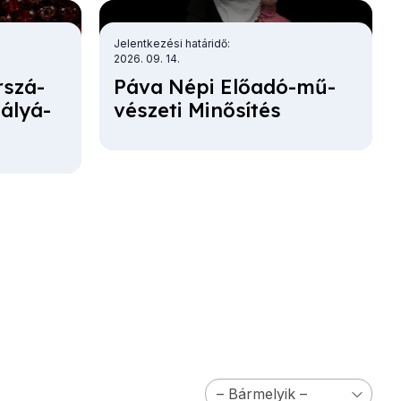
Jelentkezési határidő
2026. 09. 14.
r­szá­
Pá­va Né­pi Elő­adó-mű­
á­lyá­
vé­sze­ti Mi­nő­sí­tés
Kategória