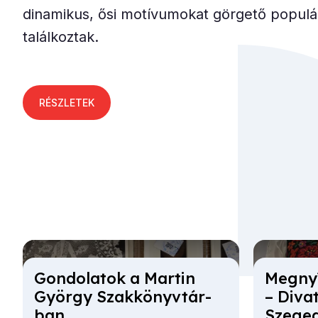
dinamikus, ősi motívumokat görgető populár
találkoztak.
RÉSZLETEK
Gon­do­la­tok a Mar­tin
Meg­nyí
György Szak­könyv­tár­
– Di­vat 
ban
Sze­ge­