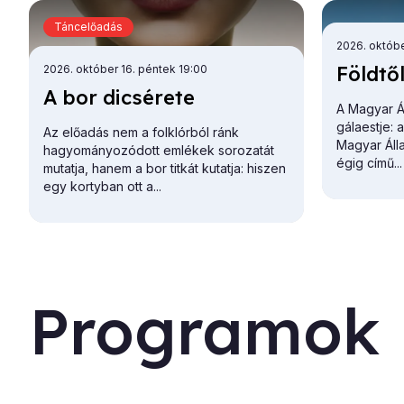
olvasható.
Táncelőadás
2026. októbe
Föld­tő
2026. október 16. péntek 19:00
A bor di­csé­re­te
A Magyar Ál
gálaestje: 
Az előadás nem a folklórból ránk
Magyar Áll
hagyományozódott emlékek sorozatát
égig
című...
mutatja, hanem a bor titkát kutatja: hiszen
egy kortyban ott a...
Programok