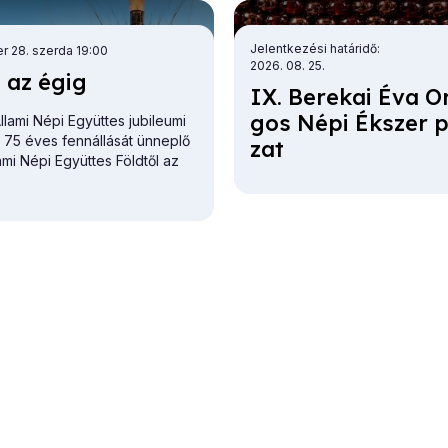
Jelentkezési határidő
r 28. szerda 19:00
2026. 08. 25.
l az égig
IX. Be­re­kai Éva O
gos Né­pi Ék­szer p
lami Népi Együttes jubileumi
a 75 éves fennállását ünneplő
zat
ami Népi Együttes
Földtől az