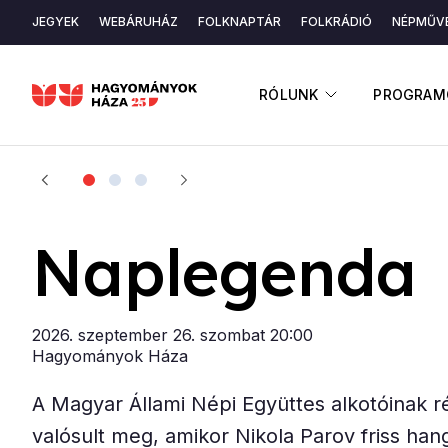
Ugrás
JEGYEK
WEBÁRUHÁZ
FOLKNAPTÁR
FOLKRÁDIÓ
NÉPMŰVÉ
a
Másodlagos
tartalomra
navigáció
ALMENÜ ME
RÓLUNK
PROGRAM
Címlap
Nap­le­gen­da
2026. szeptember 26. szombat 20:00
Hagyományok Háza
A Magyar Állami Népi Együttes alkotóinak r
valósult meg, amikor Nikola Parov friss han