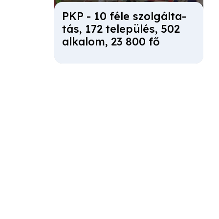
PKP - 10 fé­le szol­gál­ta­
tás, 172 te­le­pü­lés, 502
al­ka­lom, 23 800 fő