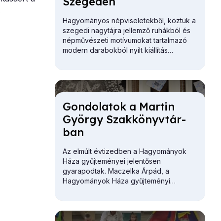
Sze­ge­den
s
Hagyományos népviseletekből, köztük a
szegedi nagytájra jellemző ruhákból és
népművészeti motívumokat tartalmazó
modern darabokból nyílt kiállítás
Szegeden.
Gon­do­la­tok a Mar­tin
György Szak­könyv­tár­
ban
Az elmúlt évtizedben a Hagyományok
Háza gyűjteményei jelentősen
gyarapodtak. Maczelka Árpád, a
Hagyományok Háza
gyűjteményi
főosztályvezetője először a Martin
György Szakkönyvtár gazdagodását
vázolta.