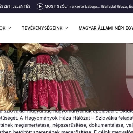
SZETI JELENTÉS
Barna Janit arra kérte babája… (Ballada) (Buza, Ész
MOST SZÓL:
GNYITÁSA
ALMENÜ MEGNYITÁSA
ALMENÜ MEGNYITÁSA
OK
TEVÉKENYSÉGEINK
MAGYAR ÁLLAMI NÉPI E
a szlovákiai magyarság hagyományainak ápolásáért. Oktat
rétűségét. A Hagyományok Háza Hálózat – Szlovákia feladat
nek megismertetése, népszerűsítése, dokumentálása, val
ben betöltött szerepének megerősítése. E célok megvalósí