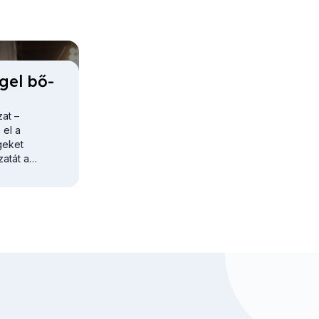
­gel bő­
at –
 el a
geket
atát a
edagógusok,
k számára.