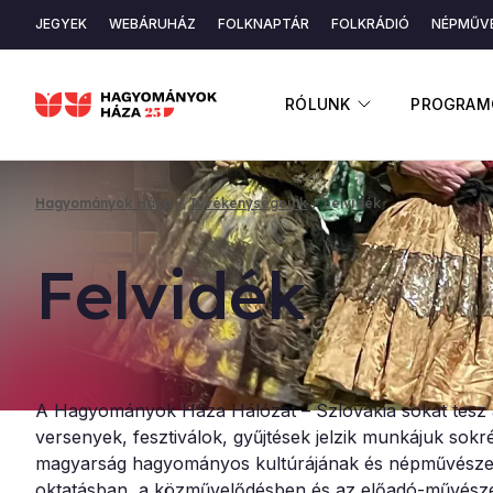
Ugrás
JEGYEK
WEBÁRUHÁZ
FOLKNAPTÁR
FOLKRÁDIÓ
NÉPMŰVÉ
a
Másodlagos
tartalomra
navigáció
ALMENÜ ME
RÓLUNK
PROGRAM
Hagyományok Háza
Tevékenységeink
Felvidék
Morzsa
Fel­vi­dék
A Hagyományok Háza Hálózat – Szlovákia sokat tesz 
versenyek, fesztiválok, gyűjtések jelzik munkájuk sok
magyarság hagyományos kultúrájának és népművészeté
oktatásban, a közművelődésben és az előadó-művészet