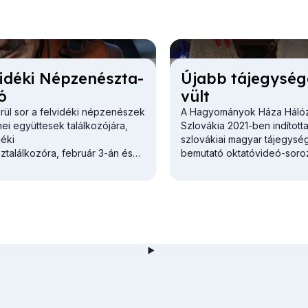
vi­dé­ki Nép­ze­nész­ta­
Újabb táj­egy­ség
zó
vült
rül sor a felvidéki népzenészek
A Hagyományok Háza Hálóz
ei együttesek találkozójára,
Szlovákia 2021-ben indította
déki
szlovákiai magyar tájegysé
találkozóra, február 3-án és
bemutató oktatóvideó-soroz
romban, az Egressy Béni
néptánc iránt érdeklődő p
velődési Központban és a RÉV -
csoportvezetők és táncoso
ltúra Házában.