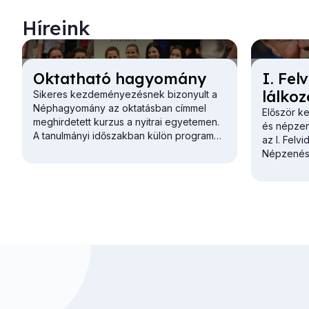
Híreink
Ok­tat­ha­tó ha­gyo­mány
I. Fel­
lál­ko­
Sikeres kezdeményezésnek bizonyult a
Néphagyomány az oktatásban címmel
Először ke
meghirdetett kurzus a nyitrai egyetemen.
és népzen
A tanulmányi időszakban külön programok
az I. Felvi
is szolgálják az ifjú hagyományőrző-
Népzenész
pedagógusok oktatását.
4-én Komá
Városi Mű
Magyar Ku