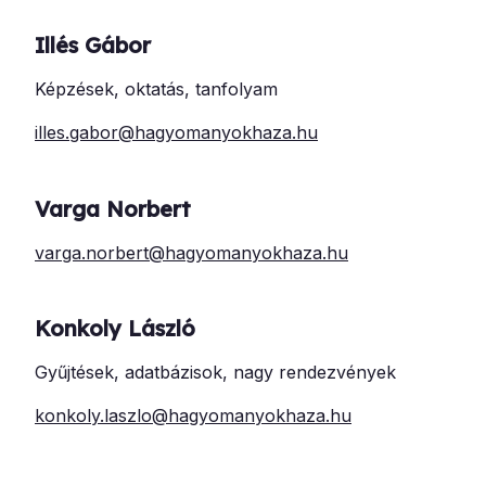
Illés Gábor
Képzések, oktatás, tanfolyam
illes.gabor@hagyomanyokhaza.hu
Varga Norbert
varga.norbert@hagyomanyokhaza.hu
Konkoly László
Gyűjtések, adatbázisok, nagy rendezvények
konkoly.laszlo@hagyomanyokhaza.hu