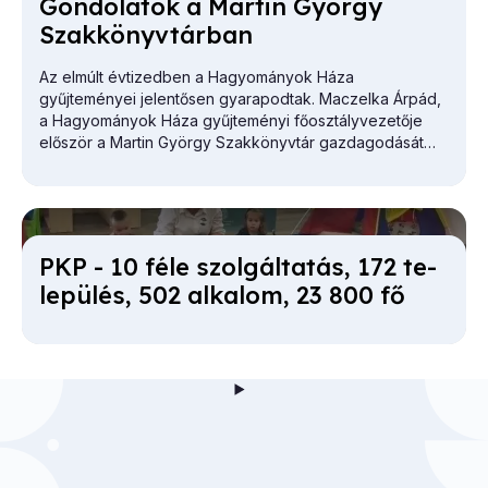
Gon­do­la­tok a Mar­tin György
Szak­könyv­tár­ban
Az elmúlt évtizedben a Hagyományok Háza
gyűjteményei jelentősen gyarapodtak. Maczelka Árpád,
a
Hagyományok Háza
gyűjteményi főosztályvezetője
először a Martin György Szakkönyvtár gazdagodását
vázolta.
PKP - 10 fé­le szol­gál­ta­tás, 172 te­
le­pü­lés, 502 al­ka­lom, 23 800 fő