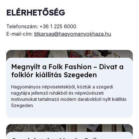
ELÉRHETŐSÉG
Telefonszám: +36 1 225 6000
E-mail-cím:
titkarsag
@hagyomanyokhaza.hu
Meg­nyílt a Folk Fashi­on – Di­vat a
folk­lór ki­ál­lí­tás Sze­ge­den
Hagyományos népviseletekből, köztük a szegedi
nagytájra jellemző ruhákból és népművészeti
motívumokat tartalmazó modern darabokból nyílt kiállítás
Szegeden.