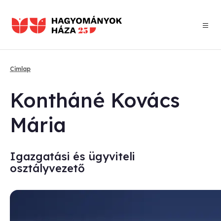
Ugrás
a
tartalomra
Címlap
Morzsa
Kont­há­né Ko­vács
Má­ria
Igazgatási és ügyviteli
osztályvezető