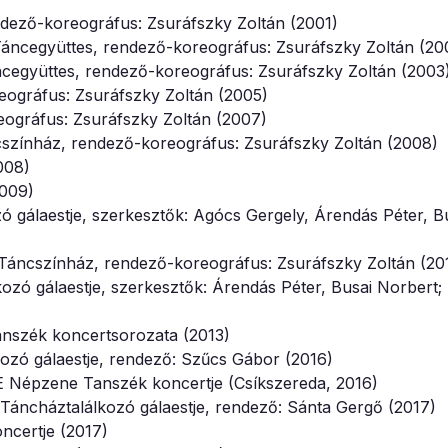
dező-koreográfus: Zsuráfszky Zoltán (2001)
áncegyüttes, rendező-koreográfus: Zsuráfszky Zoltán (20
cegyüttes, rendező-koreográfus: Zsuráfszky Zoltán (2003
eográfus: Zsuráfszky Zoltán (2005)
ográfus: Zsuráfszky Zoltán (2007)
színház, rendező-koreográfus: Zsuráfszky Zoltán (2008)
008)
2009)
 gálaestje, szerkesztők: Agócs Gergely, Árendás Péter, B
Táncszínház, rendező-koreográfus: Zsuráfszky Zoltán (20
ozó gálaestje, szerkesztők: Árendás Péter, Busai Norbert;
nszék koncertsorozata (2013)
zó gálaestje, rendező: Szűcs Gábor (2016)
 Népzene Tanszék koncertje (Csíkszereda, 2016)
Táncháztalálkozó gálaestje, rendező: Sánta Gergő (2017)
certje (2017)