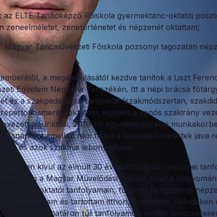
 az ELTE Tanítóképző Főiskola gyermektánc-oktatói poszt
 zeneelméletet, zenetörténetet és népzenét oktattam;
 Magyar Táncművészeti Főiskola pozsonyi tagozatán népz
emberétől, a megalakulásától kezdve tanítok a Liszt Feren
eti Egyetem Népzene Tanszékén. Itt a népi brácsa főtárg
t és a szakpedagógiai tárgyakat (szakmódszertan, szakdid
 repertoárismeret) oktatom, egyben a vonós szakirány vez
inevezett adjunktusi, 2019-től egyetemi docensi munkakörb
 tanárként emellett rám hárul a tanszéki koncertek java 
ése és azok szakmai lebonyolítása.
endszeren kívül az elmúlt 30 év alatt számos népzenei tan
, korábban a Magyar Művelődési Intézet, majd a Hagyomá
és néptáncoktatói tanfolyamain, tucatnyi hangszeres népz
ust szerveztem és tartottam itthon, Erdélyben, Felvidéken 
n. A
hazai és határon túli tanfolyamok mellett rendszerese