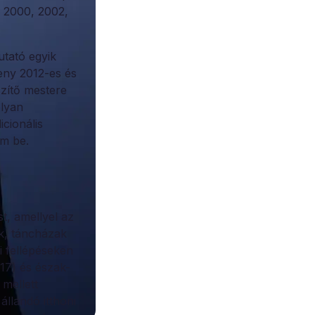
: 2000, 2002,
utató egyik
seny 2012-es és
szítő mestere
lyan
icionális
am be.
t, amellyel az
ek, táncházak
i fellépéseken
017) és észak-
 mellett
állandó itthoni