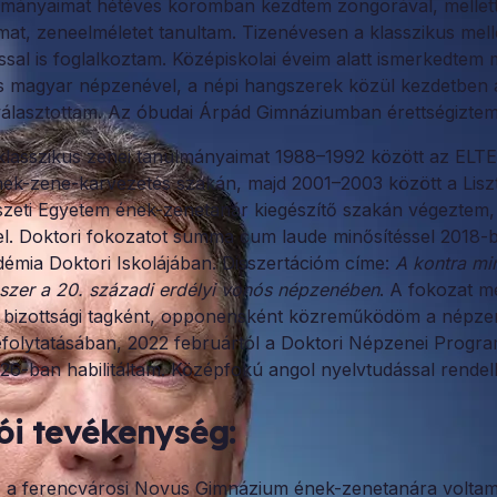
lmányaimat hétéves koromban kezdtem zongorával, mellett
mat, zeneelméletet tanultam. Tizenévesen a klasszikus melle
sal is foglalkoztam. Középiskolai éveim alatt ismerkedtem 
 magyar népzenével, a népi hangszerek közül kezdetben a
választottam. Az óbudai Árpád Gimnáziumban érettségizte
klasszikus zenei tanulmányaimat 1988–1992 között az ELT
nek-zene-karvezetés szakán, majd 2001–2003 között a Lisz
eti Egyetem ének-zenetanár kiegészítő szakán végeztem, 
el. Doktori fokozatot summa cum laude minősítéssel 2018
émia Doktori Iskolájában. Disszertációm címe:
A kontra mi
szer a 20. századi erdélyi vonós népzenében
.
A fokozat m
i bizottsági tagként, opponensként közreműködöm a népzen
lefolytatásában, 2022 februártól a Doktori Népzenei Progra
26-ban habilitáltam.
Középfokú angol nyelvtudással rende
ói tevékenység:
 a ferencvárosi Novus Gimnázium ének-zenetanára voltam