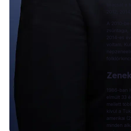
brácsát a 
2012, 2014
A 2010-ben
zsűritagja,
2014-es év
voltam.
Kü
népzeneelmé
folklórkinc
Zenek
1986-ban H
elmúlt 33 
mellett tö
kívül a Tük
amerikai (2
minden alka