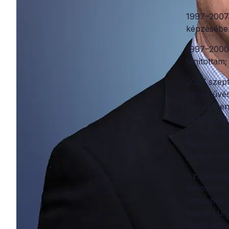
1997–2007:
képzésében
1997–2000:
tanítottam;
2007 szept
Zeneművész
kamarazené
pedagógiai
2010-től k
Kamarazene
megszervez
Az iskolar
tanítottam
népzenei- 
mesterkurz
Vajdaságba