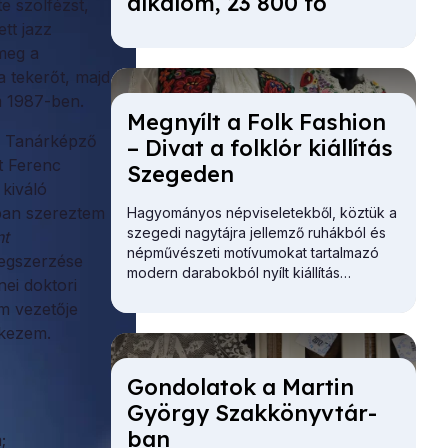
al­ka­lom, 23 800 fő
e szolfézst,
tt jazz
meg a
 tekerőt, majd
m 1987-ben.
Meg­nyílt a Folk Fashi­on
E Tanárképző
– Di­vat a folk­lór ki­ál­lí­tás
t Ferenc
Sze­ge­den
kiváló
-ban szereztem
Hagyományos népviseletekből, köztük a
szegedi nagytájra jellemző ruhákból és
nt
népművészeti motívumokat tartalmazó
egszerzése
modern darabokból nyílt kiállítás
ei doktori
Szegeden.
m vezetője
lkezem.
Gon­do­la­tok a Mar­tin
György Szak­könyv­tár­
ban
;