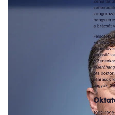
Zenei tanu
zeneirodal
zongorázás
hangszeres
a brácsát 
Felsőfokú 
Főiskola é
Zeneművész
minősítéss
a Zeneakad
kísérőhang
óta doktor
eljárások 
vagyok, 20
Oktat
1992–1998: