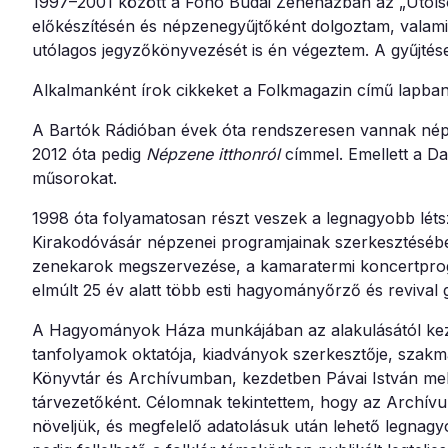
1997–2001 között a Fonó Budai Zeneházban az „Utols
előkészítésén és népzenegyűjtőként dolgoztam, valamint
utólagos jegyzőkönyvezését is én végeztem. A gyűjtése
Alkalmanként írok cikkeket a Folkmagazin című lapban
A Bartók Rádióban évek óta rendszeresen vannak né
2012 óta pedig
Népzene itthonról
címmel. Emellett a D
műsorokat.
1998 óta folyamatosan részt veszek a legnagyobb lé
Kirakodóvásár népzenei programjainak szerkesztéséb
zenekarok megszervezése, a kamaratermi koncertpr
elmúlt 25 év alatt több esti hagyományőrző és revival
A Hagyományok Háza munkájában az alakulásától kez
tanfolyamok oktatója, kiadványok szerkesztője, szakm
Könyvtár és Archívumban, kezdetben Pávai István mell
tárvezetőként. Célomnak tekintettem, hogy az Archívum
növeljük, és megfelelő adatolásuk után lehető legna