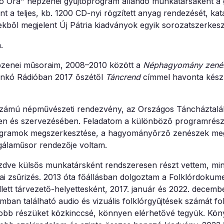
ó Óra" népzenei gyűjtőprogram állandó munkatársaként a 
 a teljes, kb. 1200 CD-nyi rögzített anyag rendezését, kata
kből megjelent Új Pátria kiadványok egyik sorozatszerkesz
.
pzenei műsoraim, 2008–2010 között a
Néphagyomány zenés
ankó Rádióban 2017 őszétől
Táncrend
címmel havonta készí
tszámú népművészeti rendezvény, az Országos Táncháztalá
en és szervezésében. Feladatom a különböző programrész
ogramok megszerkesztése, a hagyományőrző zenészek me
 gálaműsor rendezője voltam.
dve külsős munkatársként rendszeresen részt vettem, mi
ai zsűrizés. 2013 óta főállásban dolgoztam a Folklórdokum
ett tárvezető-helyettesként, 2017. január és 2022. decemb
ban található audio és vizuális folklórgyűjtések számát f
gyobb részüket közkinccsé, könnyen elérhetővé tegyük. Kö