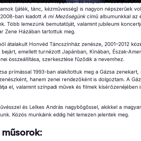
ramunk volt a Tükrös Népzenei- és Néptánc Tábor, itt a n
ramok (játék, tánc, kézművesség) is nagyon népszerűek vol
 2008-ban kiadott
A mi Mezőségünk
című albumunkkal az é
k. Több lemezünk bemutatóját, valamint jubileumi koncertj
r Zene Házában tartottuk meg.
ból átalakult Honvéd Táncszínház zenésze, 2001–2012 közö
 bejárt, emellett turnézott Japánban, Kínában, Észak-Ame
ei összeállítása, szerkesztése fűződik a nevemhez.
a prímással 1993-ban alakítottuk meg a Gázsa zenekart, m
 zenészként, hanem zenei rendezőként is dolgoztam. A Gá
tja el, valamint színpadi művek és filmek kísérőzenéjében i
tóművésszel és Lelkes András nagybőgőssel, akikkel a magy
atunk. Közös munkáink eddig hét lemezen jelentek meg.
i műsorok: