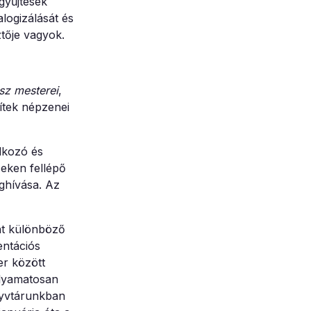
gyűjtések
logizálását és
tője vagyok.
z mesterei
,
tek népzenei
lkozó és
eken fellépő
ghívása. Az
nt különböző
entációs
er között
olyamatosan
nyvtárunkban