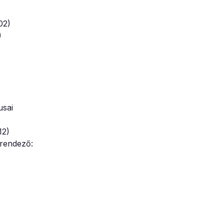
02)
)
usai
12)
 rendező: