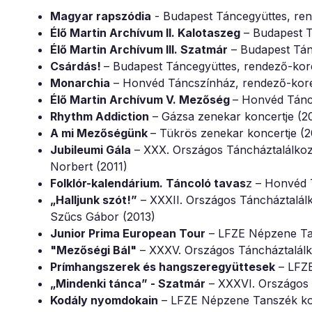
Magyar rapszódia
- Budapest Táncegyüttes, ren
Élő Martin Archívum II. Kalotaszeg
– Budapest T
Élő Martin Archívum III. Szatmár
– Budapest Tán
Csárdás!
– Budapest Táncegyüttes, rendező-kor
Monarchia
– Honvéd Táncszínház, rendező-kore
Élő Martin Archívum V. Mezőség
– Honvéd Tánc
Rhythm Addiction
– Gázsa zenekar koncertje (2
A mi Mezőségünk
– Tükrös zenekar koncertje (
Jubileumi Gála
– XXX. Országos Táncháztalálkozó
Norbert (2011)
Folklór-kalendárium. Táncoló tavas
z – Honvéd 
„Halljunk szót!”
– XXXII. Országos Táncháztalálk
Szűcs Gábor (2013)
Junior Prima European Tour
– LFZE Népzene Ta
"Mezőségi Bál"
– XXXV. Országos Táncháztalálko
Prímhangszerek és hangszeregyüttesek
– LFZE
„Mindenki tánca” - Szatmár
– XXXVI. Országos 
Kodály nyomdokain
– LFZE Népzene Tanszék kon