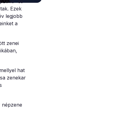
épzene- és
tak. Ezek
v legjobb
einket a
tt zenei
rikában,
ellyel hat
zsa zenekar
s
ar népzene