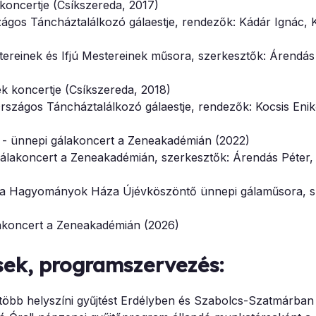
oncertje (Csíkszereda, 2017)
ágos Táncháztalálkozó gálaestje, rendezők: Kádár Ignác, 
reinek és Ifjú Mestereinek műsora, szerkesztők: Árendás 
k koncertje (Csíkszereda, 2018)
rszágos Táncháztalálkozó gálaestje, rendezők: Kocsis Enik
- ünnepi gálakoncert a Zeneakadémián (2022)
álakoncert a Zeneakadémián, szerkesztők: Árendás Péter
 a Hagyományok Háza Újévköszöntő ünnepi gálaműsora, s
akoncert a Zeneakadémián (2026)
sek, programszervezés:
több helyszíni gyűjtést Erdélyben és Szabolcs-Szatmárban 