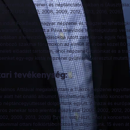
tengerentúli népzenei- és néptánctáborokban is (Ausztrália
, 2017; USA: 2002, 2008, 2009, 2012, 2013, 2016, 2026).
 indult FolkBeats magyar népzenei és világzenei tehetségk
 valamint a Fölszállott a Páva televíziós tehetségkutató ver
adjában a televíziós adásokba jutott zenekarok egyik felké
lönböző szakmai fórumokon az elmúlt 15 évben közel 80 o
leti előadást tartottam, ahol népzenekutatóinkat és a trad
seinket egy-egy kistáj népzenei gyűjtésein keresztül mutatt
ari tevékenység:
almos Attilával megalakítottam a Tükrös népzenei együttes
év alatt hét önálló albumot készítettünk. Az önálló koncert
bb néptáncegyüttessel dolgoztunk együtt. A hazai és európa
rös zenekar több jelentős ausztráliai (2000, 2002, 2012, 2
002, 2009, 2013, 2026) turnén vett részt, ahol a koncertek
lommal ottani folklórtáborokban is dolgoztunk. 15 éven át 