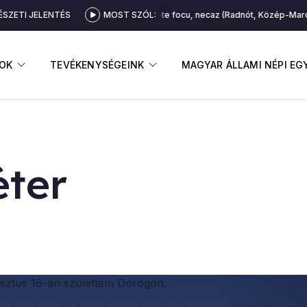
SZETI JELENTÉS
Cîntec: Arză-te focu, necaz (Radnót, Közép-Maros 
MOST SZÓL:
GNYITÁSA
ALMENÜ MEGNYITÁSA
ALMENÜ MEGNYITÁSA
OK
TEVÉKENYSÉGEINK
MAGYAR ÁLLAMI NÉPI E
­ter
sztus 16-án születtem Dorogon.