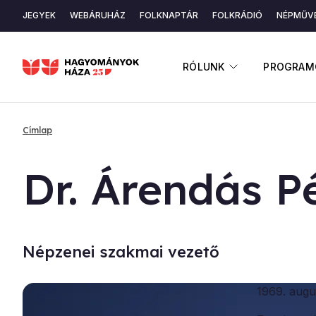
Ugrás
JEGYEK
WEBÁRUHÁZ
FOLKNAPTÁR
FOLKRÁDIÓ
NÉPMŰVÉ
a
Másodlagos
tartalomra
navigáció
ALMENÜ ME
RÓLUNK
PROGRAM
Címlap
Morzsa
Dr. Áren­dás Pé
Népzenei szakmai vezető
1969. augu