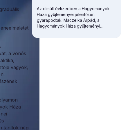
Az elmúlt évtizedben a Hagyományok
graduális
Háza gyűjteményei jelentősen
gyarapodtak. Maczelka Árpád, a
Hagyományok Háza
gyűjteményi
eneelméletet
főosztályvezetője először a Martin
György Szakkönyvtár gazdagodását
vázolta.
c
yat, a vonós
aktika,
etője vagyok,
en.
részének
folyamon
nyok Háza
enei
és
n tanítok népi