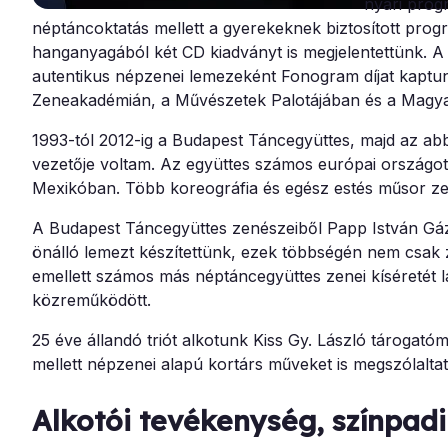
nyári prog
néptáncoktatás mellett a gyerekeknek biztosított prog
hanganyagából két CD kiadványt is megjelentettünk. A
autentikus népzenei lemezeként Fonogram díjat kaptun
Zeneakadémián, a Művészetek Palotájában és a Magya
1993-tól 2012-ig a Budapest Táncegyüttes, majd az ab
vezetője voltam. Az együttes számos európai országot
Mexikóban. Több koreográfia és egész estés műsor zen
A Budapest Táncegyüttes zenészeiből Papp István Gázs
önálló lemezt készítettünk, ezek többségén nem csak
emellett számos más néptáncegyüttes zenei kíséretét lá
közreműködött.
25 éve állandó triót alkotunk Kiss Gy. László tároga
mellett népzenei alapú kortárs műveket is megszólalt
Alkotói tevékenység, színpad