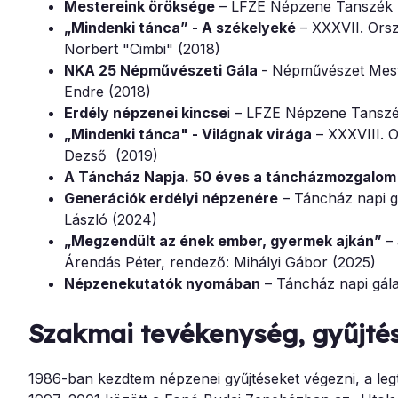
Mestereink öröksége
– LFZE Népzene Tanszék k
„Mindenki tánca” - A székelyeké
– XXXVII. Orsz
Norbert "Cimbi" (2018)
NKA 25 Népművészeti Gála
- Népművészet Meste
Endre (2018)
Erdély népzenei kincse
i – LFZE Népzene Tanszé
„Mindenki tánca" - Világnak virága
– XXXVIII. O
Dezső (2019)
A Táncház Napja. 50 éves a táncházmozgalom
Generációk erdélyi népzenére
– Táncház napi g
László (2024)
„Megzendült az ének ember, gyermek ajkán”
–
Árendás Péter, rendező: Mihályi Gábor (2025)
Népzenekutatók nyomában
– Táncház napi gál
Szakmai tevékenység, gyűjté
1986-ban kezdtem népzenei gyűjtéseket végezni, a leg