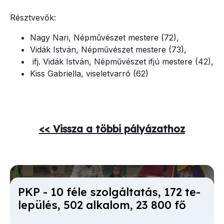
Résztvevők:
Nagy Nari, Népművészet mestere (72),
Vidák István, Népművészet mestere (73),
ifj. Vidák István, Népművészet ifjú mestere (42),
Kiss Gabriella, viseletvarró (62)
<< Vissza a többi pályázathoz
PKP - 10 fé­le szol­gál­ta­tás, 172 te­
le­pü­lés, 502 al­ka­lom, 23 800 fő