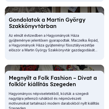
Gon­do­la­tok a Mar­tin György
Szak­könyv­tár­ban
Az elmúlt évtizedben a Hagyományok Háza
gyűjteményei jelentősen gyarapodtak. Maczelka Árpád,
a
Hagyományok Háza
gyűjteményi főosztályvezetője
először a Martin György Szakkönyvtár gazdagodását
vázolta.
Meg­nyílt a Folk Fashi­on – Di­vat a
folk­lór ki­ál­lí­tás Sze­ge­den
Hagyományos népviseletekből, köztük a szegedi
nagytájra jellemző ruhákból és népművészeti
motívumokat tartalmazó modern darabokból nyílt kiállítás
Szegeden.