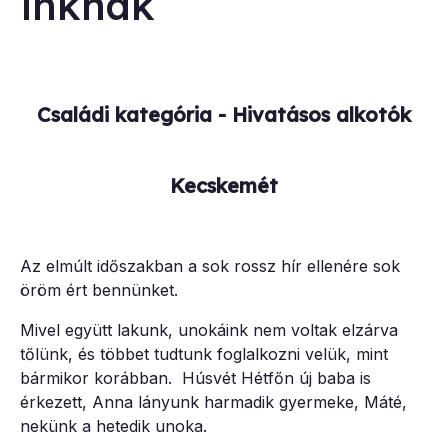
ink­nak
Családi kategória - Hivatásos alkotók
Kecskemét
Az elmúlt időszakban a sok rossz hír ellenére sok
öröm ért bennünket.
Mivel együtt lakunk, unokáink nem voltak elzárva
tőlünk, és többet tudtunk foglalkozni velük, mint
bármikor korábban. Húsvét Hétfőn új baba is
érkezett, Anna lányunk harmadik gyermeke, Máté,
nekünk a hetedik unoka.