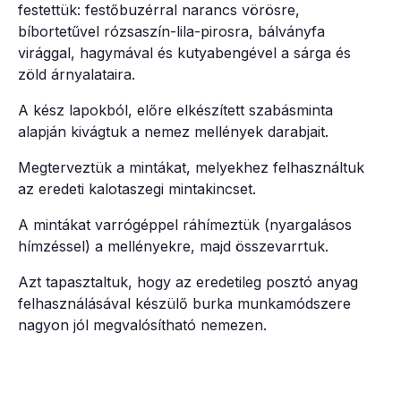
festettük: festőbuzérral narancs vörösre,
bíbortetűvel rózsaszín-lila-pirosra, bálványfa
virággal, hagymával és kutyabengével a sárga és
zöld árnyalataira.
A kész lapokból, előre elkészített szabásminta
alapján kivágtuk a nemez mellények darabjait.
Megterveztük a mintákat, melyekhez felhasználtuk
az eredeti kalotaszegi mintakincset.
A mintákat varrógéppel ráhímeztük (nyargalásos
hímzéssel) a mellényekre, majd összevarrtuk.
Azt tapasztaltuk, hogy az eredetileg posztó anyag
felhasználásával készülő burka munkamódszere
nagyon jól megvalósítható nemezen.