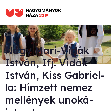
Ugrás
a
tartalomra
Címlap
Morzsa
Nagy Ma­ri-Vi­dák
Ist­ván, Ifj. Vi­dák
Ist­ván, Kiss Gab­ri­el­
la: Hím­zett ne­mez
mel­lé­nyek uno­ká­