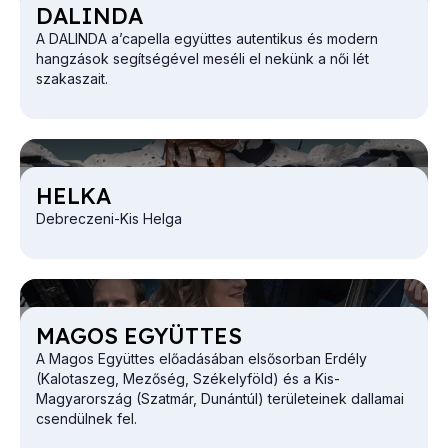
DALIN­DA
A DALINDA a’capella együttes autentikus és modern
hangzások segítségével meséli el nekünk a női lét
szakaszait.
HEL­KA
Debreczeni-Kis Helga
MA­GOS EGYÜT­TES
A Magos Együttes előadásában elsősorban Erdély
(Kalotaszeg, Mezőség, Székelyföld) és a Kis-
Magyarország (Szatmár, Dunántúl) területeinek dallamai
csendülnek fel.