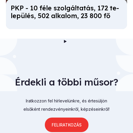
PKP - 10 fé­le szol­gál­ta­tás, 172 te­
le­pü­lés, 502 al­ka­lom, 23 800 fő
Érdekli a többi műsor?
Iratkozzon fel hírlevelünkre, és értesüljön
elsőként rendezvényeinkről, képzéseinkről!
FELIRATKOZÁS