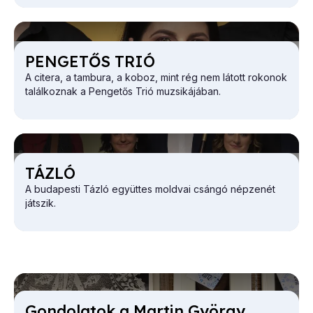
PEN­GE­TŐS TRIÓ
A citera, a tambura, a koboz, mint rég nem látott rokonok
találkoznak a Pengetős Trió muzsikájában.
TÁZ­LÓ
A budapesti Tázló együttes moldvai csángó népzenét
játszik.
Gon­do­la­tok a Mar­tin György