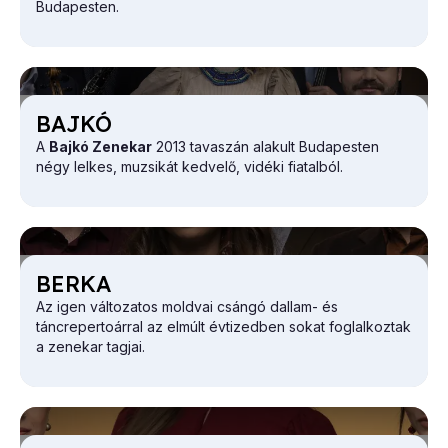
Budapesten.
BAJ­KÓ
A
Bajkó Zenekar
2013 tavaszán alakult Budapesten
négy lelkes, muzsikát kedvelő, vidéki fiatalból.
BER­KA
Az igen változatos moldvai csángó dallam- és
táncrepertoárral az elmúlt évtizedben sokat foglalkoztak
a zenekar tagjai.