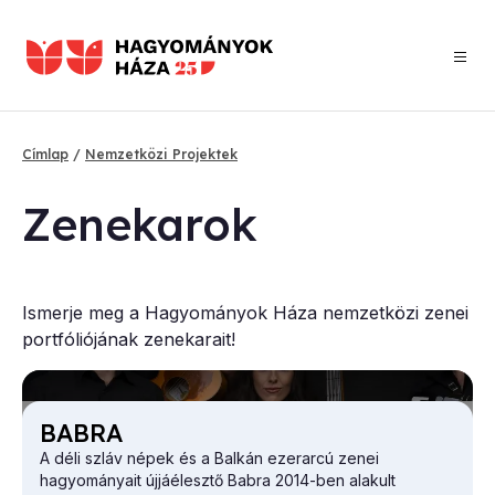
Ugrás
a
tartalomra
Címlap
Nemzetközi Projektek
Morzsa
Ze­ne­ka­rok
Ismerje meg a Hagyományok Háza nemzetközi zenei
portfóliójának zenekarait!
BAB­RA
A déli szláv népek és a Balkán ezerarcú zenei
hagyományait újjáélesztő Babra 2014-ben alakult