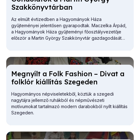
Szak­könyv­tár­ban
Az elmúlt évtizedben a Hagyományok Háza
gyűjteményei jelentősen gyarapodtak. Maczelka Árpád,
a
Hagyományok Háza
gyűjteményi főosztályvezetője
először a Martin György Szakkönyvtár gazdagodását
vázolta.
Meg­nyílt a Folk Fashi­on – Di­vat a
folk­lór ki­ál­lí­tás Sze­ge­den
Hagyományos népviseletekből, köztük a szegedi
nagytájra jellemző ruhákból és népművészeti
motívumokat tartalmazó modern darabokból nyílt kiállítás
Szegeden.