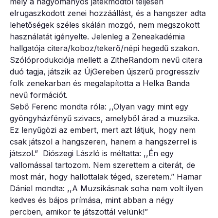
mely a hagyományos játékmódtól teljesen
elrugaszkodott zenei hozzáállást, és a hangszer adta
lehetőségek széles skálán mozgó, nem megszokott
használatát igényelte. Jelenleg a Zeneakadémia
hallgatója citera/koboz/tekerő/népi hegedű szakon.
Szólóprodukciója mellett a ZitheRandom nevű citera
duó tagja, játszik az ÚjGereben újszerű progresszív
folk zenekarban és megalapította a Helka Banda
nevű formációt.
Sebő Ferenc mondta róla: ,,Olyan vagy mint egy
gyöngyházfényű szivacs, amelyből árad a muzsika.
Ez lenyűgözi az embert, mert azt látjuk, hogy nem
csak játszol a hangszeren, hanem a hangszerrel is
játszol.” Diószegi László is méltatta: ,,Én egy
vallomással tartozom. Nem szerettem a citerát, de
most már, hogy hallottalak téged, szeretem.” Hamar
Dániel mondta: ,,A Muzsikásnak soha nem volt ilyen
kedves és bájos prímása, mint abban a négy
percben, amikor te játszottál velünk!”