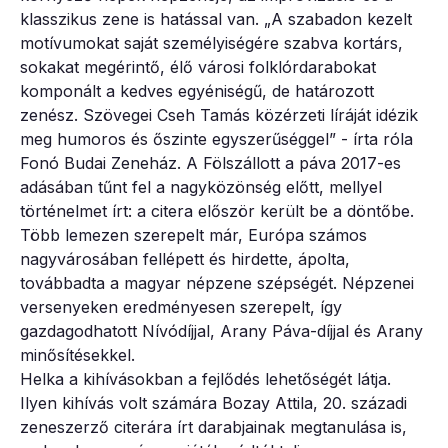
klasszikus zene is hatással van. „A szabadon kezelt
motívumokat saját személyiségére szabva kortárs,
sokakat megérintő, élő városi folklórdarabokat
komponált a kedves egyéniségű, de határozott
zenész. Szövegei Cseh Tamás közérzeti líráját idézik
meg humoros és őszinte egyszerűséggel” - írta róla
Fonó Budai Zeneház. A Fölszállott a páva 2017-es
adásában tűnt fel a nagyközönség előtt, mellyel
történelmet írt: a citera először került be a döntőbe.
Több lemezen szerepelt már, Európa számos
nagyvárosában fellépett és hirdette, ápolta,
továbbadta a magyar népzene szépségét. Népzenei
versenyeken eredményesen szerepelt, így
gazdagodhatott Nívódíjjal, Arany Páva-díjjal és Arany
minősítésekkel.
Helka a kihívásokban a fejlődés lehetőségét látja.
Ilyen kihívás volt számára Bozay Attila, 20. századi
zeneszerző citerára írt darabjainak megtanulása is,