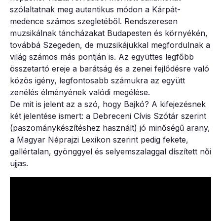
szólaltatnak meg autentikus módon a Kárpát-
medence számos szegletéből. Rendszeresen
muzsikálnak táncházakat Budapesten és környékén,
továbbá Szegeden, de muzsikájukkal megfordulnak a
világ számos más pontján is. Az együttes legfőbb
összetartó ereje a barátság és a zenei fejlődésre való
közös igény, legfontosabb számukra az együtt
zenélés élményének valódi megélése.
De mit is jelent az a szó, hogy Bajkó? A kifejezésnek
két jelentése ismert: a Debreceni Cívis Szótár szerint
(paszománykészítéshez használt) jó minőségű arany,
a Magyar Néprajzi Lexikon szerint pedig fekete,
gallértalan, gyönggyel és selyemszalaggal díszített női
ujjas.