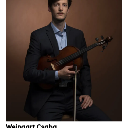
We­ingart Csa­ba