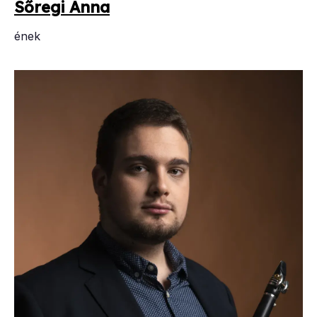
Ső­re­gi An­na
ének