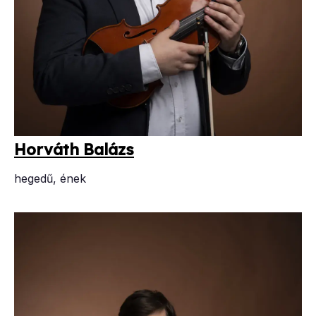
Hor­váth Ba­lázs
hegedű, ének