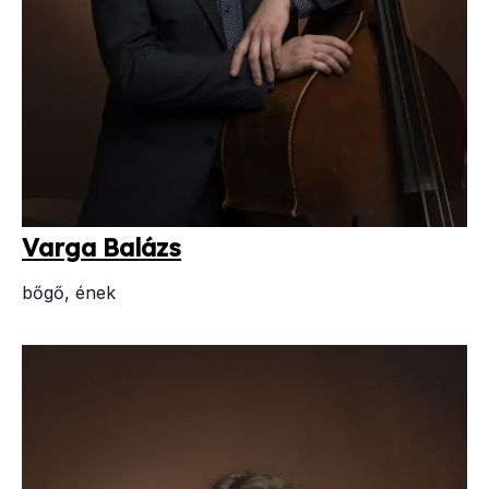
Var­ga Ba­lázs
bőgő, ének