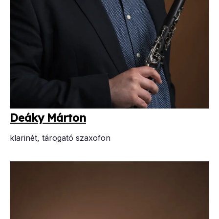
De­á­ky Már­ton
klarinét, tárogató szaxofon