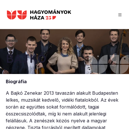
Ugrás
a
tartalomra
Címlap
Morzsa
BAJ­KÓ
Biográfia
A Bajkó Zenekar 2013 tavaszán alakult Budapesten
lelkes, muzsikát kedvelő, vidéki fiatalokból. Az évek
során az együttes sokat formálódott, tagjai
összecsiszolódtak, míg ki nem alakult jelenlegi
felállásuk. A zenészek közös nyelve a magyar
népzene. Tiszta forrásból merített dallamokat