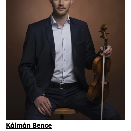
Kál­mán Ben­ce