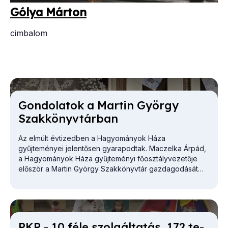
Gó­lya Már­ton
cimbalom
Gon­do­la­tok a Mar­tin György
Szak­könyv­tár­ban
Az elmúlt évtizedben a Hagyományok Háza
gyűjteményei jelentősen gyarapodtak. Maczelka Árpád,
a
Hagyományok Háza
gyűjteményi főosztályvezetője
először a Martin György Szakkönyvtár gazdagodását
vázolta.
PKP - 10 fé­le szol­gál­ta­tás, 172 te­