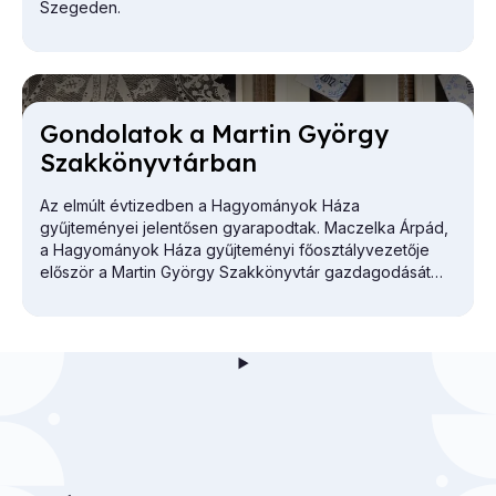
Szegeden.
Gon­do­la­tok a Mar­tin György
Szak­könyv­tár­ban
Az elmúlt évtizedben a Hagyományok Háza
gyűjteményei jelentősen gyarapodtak. Maczelka Árpád,
a
Hagyományok Háza
gyűjteményi főosztályvezetője
először a Martin György Szakkönyvtár gazdagodását
vázolta.