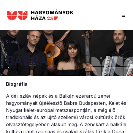
Ugrás
a
tartalomra
Címlap
Morzsa
BAB­RA
Biográfia
A déli szláv népek és a Balkán ezerarcú zenei
hagyományait újjáélesztő Babra Budapesten, Kelet és
Nyugat kelet-európai metszéspontján, a még élő
tradicionális és az újító szellemű városi kultúrák örök
olvasztótégelyében alakult meg. A zenekart a balkáni
kultúra iránti rajongás és családi szálak fűzik a Duna