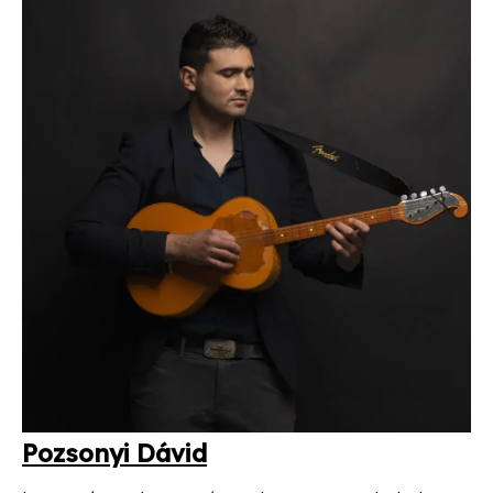
Po­zso­nyi Dá­vid