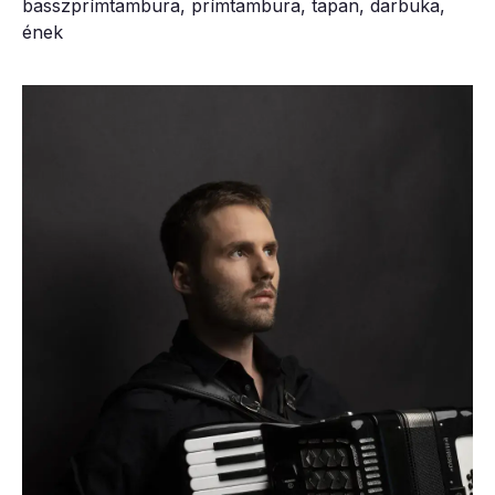
basszprímtambura, prímtambura, tapan, darbuka,
ének