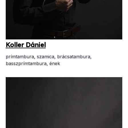
Kol­ler Dá­ni­el
prímtambura, szamica, brácsatambura,
basszprímtambura, ének