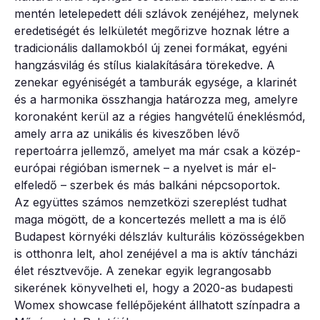
mentén letelepedett déli szlávok zenéjéhez, melynek
eredetiségét és lelkületét megőrizve hoznak létre a
tradicionális dallamokból új zenei formákat, egyéni
hangzásvilág és stílus kialakítására törekedve. A
zenekar egyéniségét a tamburák egysége, a klarinét
és a harmonika összhangja határozza meg, amelyre
koronaként kerül az a régies hangvételű éneklésmód,
amely arra az unikális és kiveszőben lévő
repertoárra jellemző, amelyet ma már csak a közép-
európai régióban ismernek – a nyelvet is már el-
elfeledő – szerbek és más balkáni népcsoportok.
Az együttes számos nemzetközi szereplést tudhat
maga mögött, de a koncertezés mellett a ma is élő
Budapest környéki délszláv kulturális közösségekben
is otthonra lelt, ahol zenéjével a ma is aktív táncházi
élet résztvevője. A zenekar egyik legrangosabb
sikerének könyvelheti el, hogy a 2020-as budapesti
Womex showcase fellépőjeként állhatott színpadra a