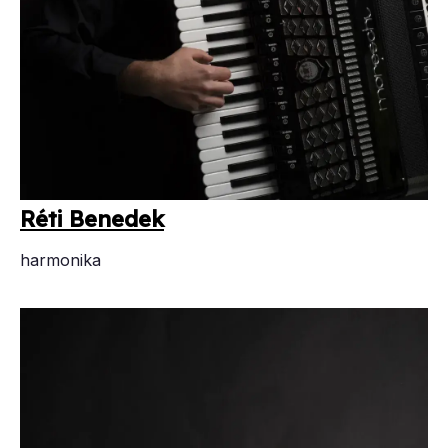
Ré­ti Be­ne­dek
harmonika