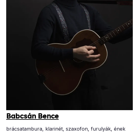
Bab­csán Ben­ce
brácsatambura, klarinét, szaxofon, furulyák, ének