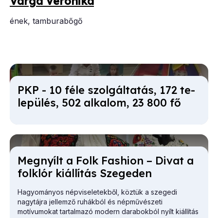
Var­ga Ve­ro­ni­ka
ének, tamburabőgő
PKP - 10 fé­le szol­gál­ta­tás, 172 te­
le­pü­lés, 502 al­ka­lom, 23 800 fő
Meg­nyílt a Folk Fashi­on – Di­vat a
folk­lór ki­ál­lí­tás Sze­ge­den
Hagyományos népviseletekből, köztük a szegedi
nagytájra jellemző ruhákból és népművészeti
motívumokat tartalmazó modern darabokból nyílt kiállítás