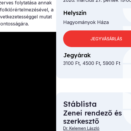
2026. március 27. péntek 19:0
erves folytatása annak
folklórértelmezésével, a
Helyszín
vetkezetességgel mutat
Hagyományok Háza
fontosságára.
JEGYVÁSÁRLÁS
Jegyárak
3100 Ft, 4500 Ft, 5900 Ft
Stáblista
Zenei rendező és
szerkesztő
Dr. Kelemen László