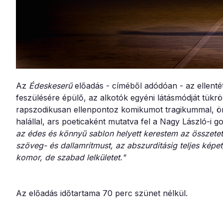
Az
Édeskeserű
előadás - címéből adódóan - az ellent
feszülésére épülő, az alkotók egyéni látásmódját tükr
rapszodikusan ellenpontoz komikumot tragikummal, örö
halállal, ars poeticaként mutatva fel a Nagy László-i g
az édes és könnyű sablon helyett kerestem az összete
szöveg- és dallamritmust, az abszurditásig teljes képet
komor, de szabad lelkületet."
Az előadás időtartama 70 perc szünet nélkül.