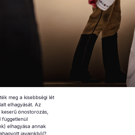
ék meg a kisebbségi lét
lalt elhagyását. Az
 keserű önostorozás,
 függetlenül
nk) elhagyása annak
ahagyott javainkból?