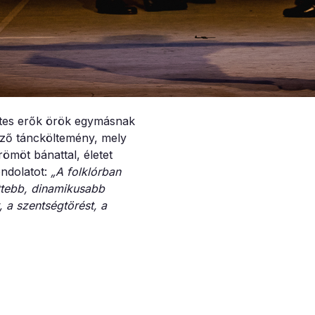
étes erők örök egymásnak
öző táncköltemény, mely
möt bánattal, életet
ondolatot:
„A folklórban
ttebb, dinamikusabb
, a szentségtörést, a