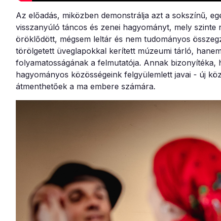
Az előadás, miközben demonstrálja azt a sokszínű, e
visszanyúló táncos és zenei hagyományt, mely szinte 
öröklődött, mégsem leltár és nem tudományos összegz
törölgetett üveglapokkal kerített múzeumi tárló, hanem
folyamatosságának a felmutatója. Annak bizonyítéka, 
hagyományos közösségeink felgyülemlett javai - új kö
átmenthetőek a ma embere számára.