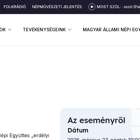
FOLKRÁDIÓ
NÉPMŰVÉSZETI JELENTÉS
MOST SZÓL:
Furulyaszó (Palóc
GNYITÁSA
ALMENÜ MEGNYITÁSA
ALMENÜ MEGNYITÁSA
OK
TEVÉKENYSÉGEINK
MAGYAR ÁLLAMI NÉPI E
Az eseményről
Dátum
épi Együttes „erdélyi