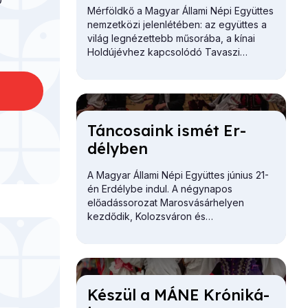
0
Mérföldkő a Magyar Állami Népi Együttes
nemzetközi jelenlétében: az együttes a
világ legnézettebb műsorába, a kínai
Holdújévhez kapcsolódó Tavaszi
Fesztivál televíziós gálájára kapott
meghívást.
Tán­co­sa­ink is­mét Er­
dély­ben
A Magyar Állami Népi Együttes június 21-
én Erdélybe indul. A négynapos
előadássorozat Marosvásárhelyen
kezdődik, Kolozsváron és
Székelyudvarhelyen folytatódik, és az
utolsó állomása Nagyvárad.
Ké­szül a MÁNE Kró­ni­ká­