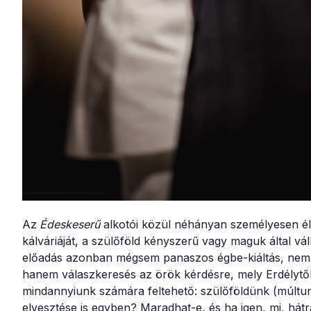
Az
Édeskeserű
alkotói közül néhányan személyesen élt
kálváriáját, a szülőföld kényszerű vagy maguk által vál
előadás azonban mégsem panaszos égbe-kiáltás, nem
hanem válaszkeresés az örök kérdésre, mely Erdélytől
mindannyiunk számára feltehető: szülőföldünk (múltu
elvesztése is egyben? Maradhat-e, és ha igen, mi, hátr