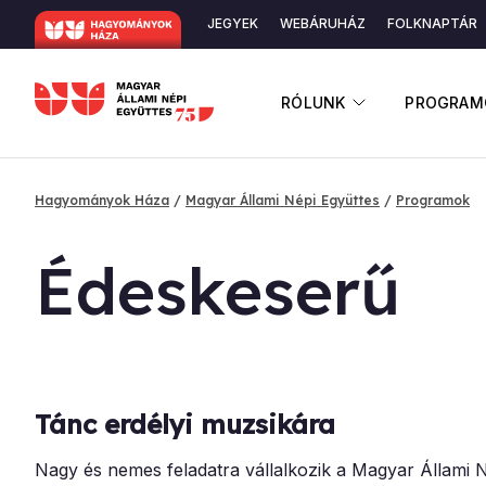
Ugrás
JEGYEK
WEBÁRUHÁZ
FOLKNAPTÁR
a
Másodlagos
tartalomra
navigáció
ALMENÜ ME
RÓLUNK
PROGRAM
Hagyományok Háza
Magyar Állami Népi Együttes
Programok
Morzsa
Édes­ke­se­rű
Tánc erdélyi muzsikára
Nagy és nemes feladatra vállalkozik a Magyar Állami N