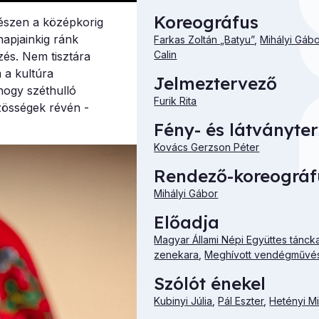
Koreográfus
gészen a középkorig
napjainkig ránk
Farkas Zoltán „Batyu”
,
Mihályi Gábo
Calin
és. Nem tisztára
 a kultúra
Jelmeztervező
hogy széthulló
Furik Rita
zösségek révén -
Fény- és látványte
Kovács Gerzson Péter
Rendező-koreográf
Mihályi Gábor
Előadja
Magyar Állami Népi Együttes tánck
zenekara
,
Meghívott vendégművé
Szólót énekel
Kubinyi Júlia
,
Pál Eszter
,
Hetényi Mi