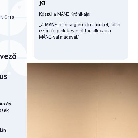
ja
Készül a MÁNE Krónikája:
r
,
Orza
„A MÁNE-jelenség érdekel minket, talán
ezért fogunk keveset foglalkozni a
MÁNE-val magával.”
rvező
us
ara és
szek
lán