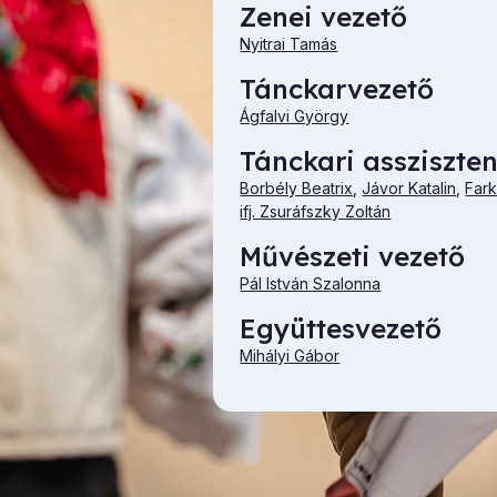
Zenei vezető
Nyitrai Tamás
Tánckarvezető
Ágfalvi György
Tánckari assziszte
Borbély Beatrix
,
Jávor Katalin
,
Far
ifj. Zsuráfszky Zoltán
Művészeti vezető
Pál István Szalonna
Együttesvezető
Mihályi Gábor