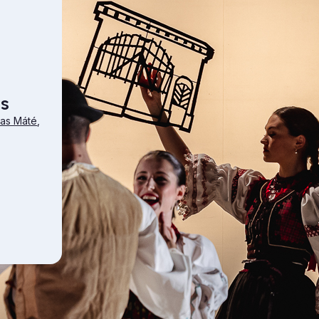
ns
kas Máté
,