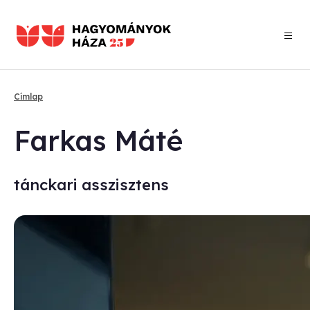
Ugrás
a
tartalomra
Címlap
Morzsa
Far­kas Má­té
tánckari asszisztens