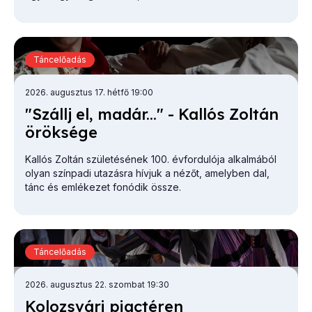
Táncelőadás
2026. augusztus 17. hétfő 19:00
"Szállj el, ma­dár..." - Kal­lós Zol­tán
örök­sé­ge
Kallós Zoltán születésének 100. évfordulója alkalmából
olyan színpadi utazásra hívjuk a nézőt, amelyben dal,
tánc és emlékezet fonódik össze.
Táncelőadás
2026. augusztus 22. szombat 19:30
Ko­lozs­vá­ri pi­ac­té­ren