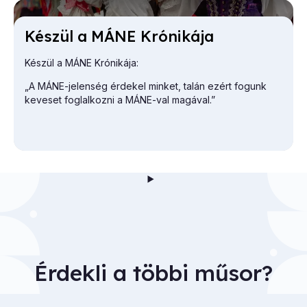
Ké­szül a MÁNE Kró­ni­ká­ja
Készül a MÁNE Krónikája:
„A MÁNE-jelenség érdekel minket, talán ezért fogunk
keveset foglalkozni a MÁNE-val magával.”
Érdekli a többi műsor?