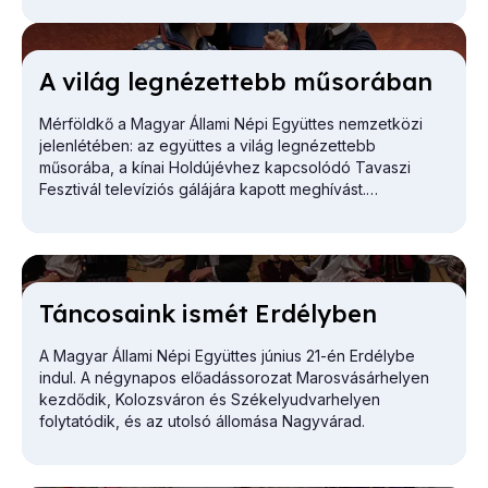
A vi­lág leg­né­zet­tebb mű­so­rá­ban
Mérföldkő a Magyar Állami Népi Együttes nemzetközi
jelenlétében: az együttes a világ legnézettebb
műsorába, a kínai Holdújévhez kapcsolódó Tavaszi
Fesztivál televíziós gálájára kapott meghívást.
Tán­co­sa­ink is­mét Er­dély­ben
A Magyar Állami Népi Együttes június 21-én Erdélybe
indul. A négynapos előadássorozat Marosvásárhelyen
kezdődik, Kolozsváron és Székelyudvarhelyen
folytatódik, és az utolsó állomása Nagyvárad.