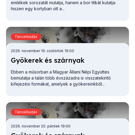
emlékek sorozatát mutatja, hanem a bor titkát kutatja:
hiszen egy kortyban ott a...
Táncelőadás
2026. november 19. csütörtök 19:00
Gyö­ke­rek és szár­nyak
Ebben a műsorban a Magyar Állami Népi Együttes
bemutatja a talán több évszázadra is visszatekintő
kifejezési formákat, amelyek a gyökereinkből...
Táncelőadás
2026. november 20. péntek 19:00