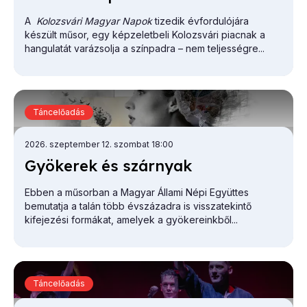
A
Kolozsvári Magyar Napok
tizedik évfordulójára
készült műsor, egy képzeletbeli Kolozsvári piacnak a
hangulatát varázsolja a színpadra – nem teljességre...
Táncelőadás
2026. szeptember 12. szombat 18:00
Gyö­ke­rek és szár­nyak
Ebben a műsorban a Magyar Állami Népi Együttes
bemutatja a talán több évszázadra is visszatekintő
kifejezési formákat, amelyek a gyökereinkből...
Táncelőadás