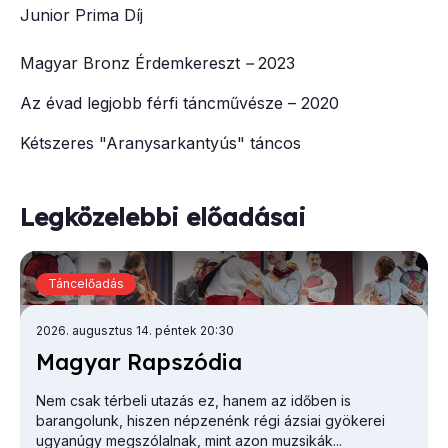
Junior Prima Díj
Magyar Bronz Érdemkereszt
–
2023
Az évad legjobb férfi táncművésze – 2020
Kétszeres "Aranysarkantyús" táncos
Legközelebbi előadásai
Táncelőadás
2026. augusztus 14. péntek 20:30
Ma­gyar Rap­szó­dia
Nem csak térbeli utazás ez, hanem az időben is
barangolunk, hiszen népzenénk régi ázsiai gyökerei
ugyanúgy megszólalnak, mint azon muzsikák...