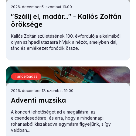
2026. december 5. szombat 19:00
"Szállj el, ma­dár..." - Kal­lós Zol­tán
örök­sé­ge
Kallós Zoltán születésének 100. évfordulója alkalmából
olyan színpadi utazásra hívjuk a nézőt, amelyben dal,
tánc és emlékezet fonódik össze.
Táncelőadás
2026. december 12. szombat 19:00
Ad­ven­ti mu­zsi­ka
A koncert lehetőséget ad a megállásra, az
elcsendesedésre, és arra, hogy a mindennapi
rohanásból kiszakadva egymásra figyeljünk, s így
valóban...