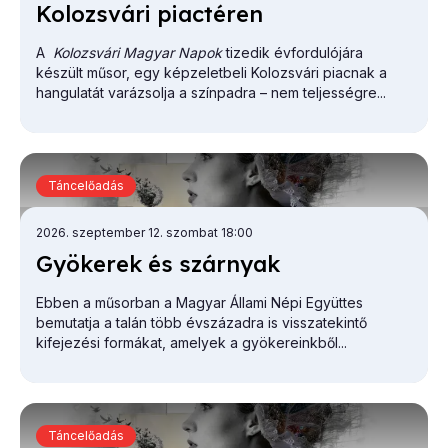
Ko­lozs­vá­ri pi­ac­té­ren
A
Kolozsvári Magyar Napok
tizedik évfordulójára
készült műsor, egy képzeletbeli Kolozsvári piacnak a
hangulatát varázsolja a színpadra – nem teljességre...
Táncelőadás
2026. szeptember 12. szombat 18:00
Gyö­ke­rek és szár­nyak
Ebben a műsorban a Magyar Állami Népi Együttes
bemutatja a talán több évszázadra is visszatekintő
kifejezési formákat, amelyek a gyökereinkből...
Táncelőadás