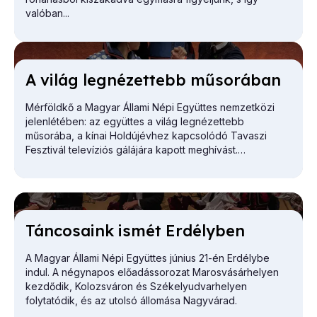
valóban...
A vi­lág leg­né­zet­tebb mű­so­rá­ban
Mérföldkő a Magyar Állami Népi Együttes nemzetközi
jelenlétében: az együttes a világ legnézettebb
műsorába, a kínai Holdújévhez kapcsolódó Tavaszi
Fesztivál televíziós gálájára kapott meghívást.
Tán­co­sa­ink is­mét Er­dély­ben
A Magyar Állami Népi Együttes június 21-én Erdélybe
indul. A négynapos előadássorozat Marosvásárhelyen
kezdődik, Kolozsváron és Székelyudvarhelyen
folytatódik, és az utolsó állomása Nagyvárad.