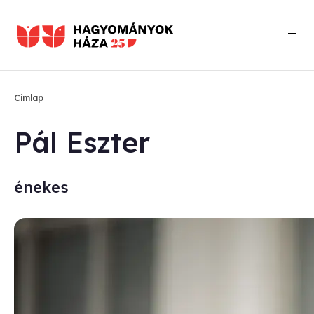
Ugrás
a
tartalomra
Címlap
Morzsa
Pál Esz­ter
énekes