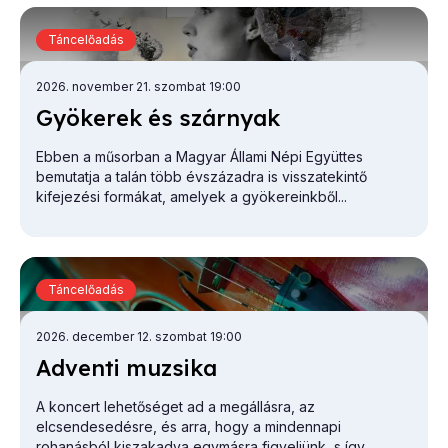
Táncelőadás
2026. november 21. szombat 19:00
Gyö­ke­rek és szár­nyak
Ebben a műsorban a Magyar Állami Népi Együttes
bemutatja a talán több évszázadra is visszatekintő
kifejezési formákat, amelyek a gyökereinkből...
Táncelőadás
2026. december 12. szombat 19:00
Ad­ven­ti mu­zsi­ka
A koncert lehetőséget ad a megállásra, az
elcsendesedésre, és arra, hogy a mindennapi
rohanásból kiszakadva egymásra figyeljünk, s így