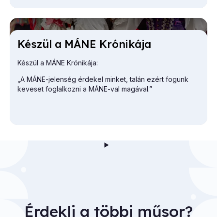
Ké­szül a MÁNE Kró­ni­ká­ja
Készül a MÁNE Krónikája:
„A MÁNE-jelenség érdekel minket, talán ezért fogunk
keveset foglalkozni a MÁNE-val magával.”
Érdekli a többi műsor?