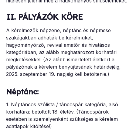
hitelesen jeleníti meg a hagyományos stíluselemeket.
II. PÁLYÁZÓK KÖRE
A kérelmezők népzene, néptánc és népmese
szakágakban adhatják be kérelmüket,
hagyományőrző, revival amatőr és hivatásos
kategóriában, az alább meghatározott korhatári
megkötésekkel. (Az alább ismertetett életkort a
pályázónak a kérelem benyújtásának határidejéig,
2025. szeptember 19. napjáig kell betöltenie.)
Néptánc:
1. Néptáncos szólista / táncospár kategória, alsó
korhatára: betöltött 18. életév. (Táncospárok
esetében is személyenként szükséges a kérelem
adatlapok kitöltése!)