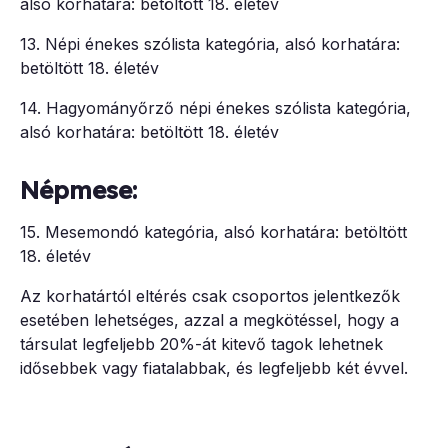
alsó korhatára: betöltött 18. életév
13. Népi énekes szólista kategória, alsó korhatára:
betöltött 18. életév
14. Hagyományőrző népi énekes szólista kategória,
alsó korhatára: betöltött 18. életév
Népmese:
15. Mesemondó kategória, alsó korhatára: betöltött
18. életév
Az korhatártól eltérés csak csoportos jelentkezők
esetében lehetséges, azzal a megkötéssel, hogy a
társulat legfeljebb 20%-át kitevő tagok lehetnek
idősebbek vagy fiatalabbak, és legfeljebb két évvel.