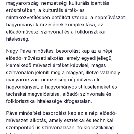
magyarországi nemzetiségi kulturális identitás
erősítésében, a kulturális érték- és
mintaközvetítésben betöltött szerep, a népművészeti
hagyományok őrzésének komplexitása, az
előadóművészi színvonal és a folklorisztikai
hitelesség.
Nagy Páva minősítési besorolást kap az a népi
előadó-művészeti alkotás, amely egyedi jellegű,
kiemelkedő művészi értéket képvisel, magas
színvonalon jeleníti meg a magyar, illetve valamely
magyarországi nemzetiség népművészeti
hagyományait, a hagyományos stíluselemeket és
technikai megvalósítása, előadói színvonala és
folklorisztikai hitelessége kifogástalan.
Páva minősítési besorolást kap az a népi előadó-
művészeti alkotás, amely esztétikai és technikai
szempontból is színvonalasan, folklorisztikailag