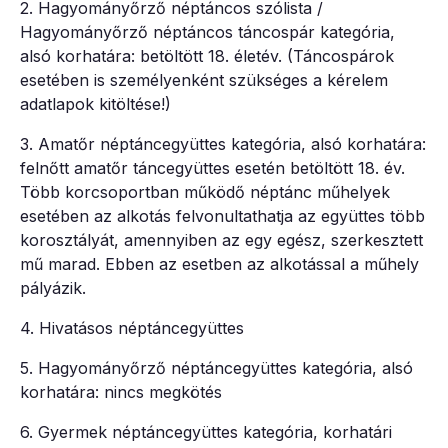
2. Hagyományőrző néptáncos szólista /
Hagyományőrző néptáncos táncospár kategória,
alsó korhatára: betöltött 18. életév. (Táncospárok
esetében is személyenként szükséges a kérelem
adatlapok kitöltése!)
3. Amatőr néptáncegyüttes kategória, alsó korhatára:
felnőtt amatőr táncegyüttes esetén betöltött 18. év.
Több korcsoportban működő néptánc műhelyek
esetében az alkotás felvonultathatja az együttes több
korosztályát, amennyiben az egy egész, szerkesztett
mű marad. Ebben az esetben az alkotással a műhely
pályázik.
4. Hivatásos néptáncegyüttes
5. Hagyományőrző néptáncegyüttes kategória, alsó
korhatára: nincs megkötés
6. Gyermek néptáncegyüttes kategória, korhatári