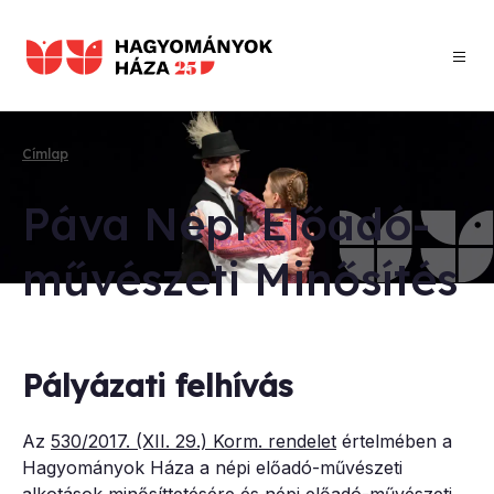
Ugrás
a
tartalomra
Címlap
Morzsa
Pá­va Né­pi Elő­adó-
mű­vé­sze­ti Mi­nő­sí­tés
Pályázati felhívás
Az
530/2017. (XII. 29.) Korm. rendelet
értelmében a
Hagyományok Háza a népi előadó-művészeti