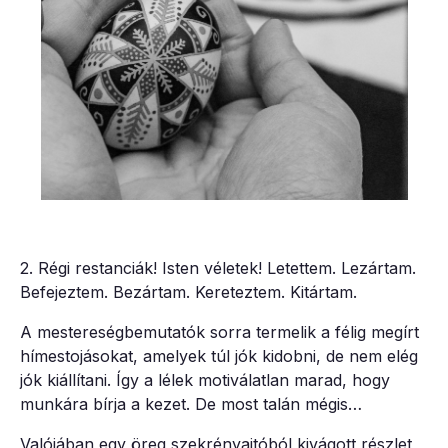
2. Régi restanciák! Isten véletek! Letettem. Lezártam.
Befejeztem. Bezártam. Kereteztem. Kitártam.
A mestereségbemutatók sorra termelik a félig megírt
hímestojásokat, amelyek túl jók kidobni, de nem elég
jók kiállítani. Így a lélek motiválatlan marad, hogy
munkára bírja a kezet. De most talán mégis…
Valójában egy öreg szekrényajtóból kivágott részlet