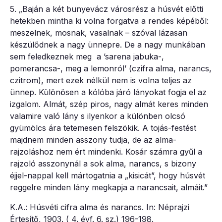
5. „Baján a két bunyevácz városrész a húsvét előtti
hetekben mintha ki volna forgatva a rendes képéből:
meszelnek, mosnak, vasalnak – szóval lázasan
készülődnek a nagy ünnepre. De a nagy munkában
sem feledkeznek meg a ’sarena jabuka-,
pomerancsa-, meg a lemonról’ (czifra alma, narancs,
czitrom), mert ezek nélkül nem is volna teljes az
ünnep. Különösen a kólóba járó lányokat fogja el az
izgalom. Almát, szép piros, nagy almát keres minden
valamire való lány s ilyenkor a különben olcsó
gyümölcs ára tetemesen felszökik. A tojás-festést
majdnem minden asszony tudja, de az alma-
rajzoláshoz nem ért mindenki. Kosár számra gyűl a
rajzoló asszonynál a sok alma, narancs, s bizony
éjjel-nappal kell mártogatnia a „kisicát”, hogy húsvét
reggelre minden lány megkapja a narancsait, almáit.”
K.A.: Húsvéti cifra alma és narancs. In: Néprajzi
Értesítő, 1903. ( 4. évf. 6. sz.) 196-198.