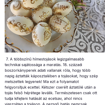
7. A többszínű hímestojások legizgalmasabb
technikai sajátossága a maratás. 18. századi
boszorkányperek adati vallanak róla, hogy több
napig áztatták káposztalében a tojásokat, hogy szép
metszettek legyenek! Ma ezt a folyamatot
felgyorsítjuk ecettel. Kétszer cserélt áztatólé után a
tojás felső héjrétege leválik. Természetesen csak ott
tudja kifejteni hatását az ecetsav, ahol nincs
viaszréteg a tojáson. A pezsgő hatás nemcsak