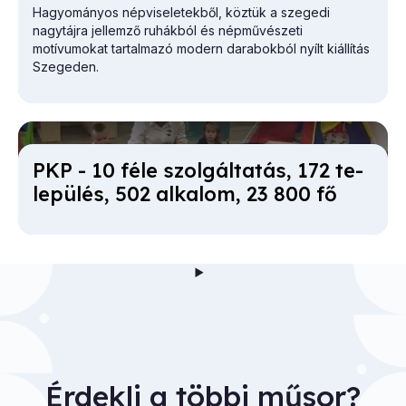
Hagyományos népviseletekből, köztük a szegedi
nagytájra jellemző ruhákból és népművészeti
motívumokat tartalmazó modern darabokból nyílt kiállítás
Szegeden.
PKP - 10 fé­le szol­gál­ta­tás, 172 te­
le­pü­lés, 502 al­ka­lom, 23 800 fő
Érdekli a többi műsor?