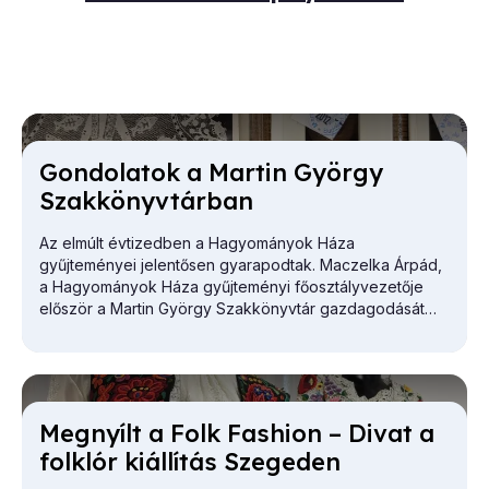
Gon­do­la­tok a Mar­tin György
Szak­könyv­tár­ban
Az elmúlt évtizedben a Hagyományok Háza
gyűjteményei jelentősen gyarapodtak. Maczelka Árpád,
a
Hagyományok Háza
gyűjteményi főosztályvezetője
először a Martin György Szakkönyvtár gazdagodását
vázolta.
Meg­nyílt a Folk Fashi­on – Di­vat a
folk­lór ki­ál­lí­tás Sze­ge­den