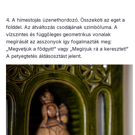
4. A hímestojás üzenethordozó. Összeköti az eget a
földdel. Az átváltozás csodájának szimbóluma. A
vízszintes és függőleges geometrikus vonalak
megírását az asszonyok így fogalmazták meg:
„Megvetjük a fődgyit!” vagy „Megírjuk rá a keresztet!”
A petyegtetés áldásosztást jelent.