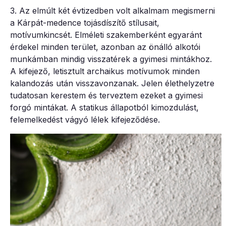
3. Az elmúlt két évtizedben volt alkalmam megismerni
a Kárpát-medence tojásdíszítő stílusait,
motívumkincsét. Elméleti szakemberként egyaránt
érdekel minden terület, azonban az önálló alkotói
munkámban mindig visszatérek a gyimesi mintákhoz.
A kifejező, letisztult archaikus motívumok minden
kalandozás után visszavonzanak. Jelen élethelyzetre
tudatosan kerestem és terveztem ezeket a gyimesi
forgó mintákat. A statikus állapotból kimozdulást,
felemelkedést vágyó lélek kifejeződése.