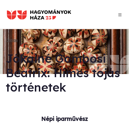
Ugrás
a
tartalomra
Címlap
Morzsa
Jó­ka­i­né Gom­bo­si
Be­at­rix: Hí­mes to­jás
tör­té­ne­tek
Népi iparművész