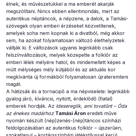
élnek, és művészetükkel a ma emberét akarják
megszólítani. Nincs ebben ellentmondás, mert az
autentikus néptáncok, a népzene, a dalok, a Tamási-
szövegek olyan emberi érzéseket közvetítenek,
amelyek soha nem kopnak ki a divatból, még akkor
sem, ha azokat folyamatosan változó élethelyzetek
váltják ki. E változások ugyanis leginkább csak
felszínváltozások, melyek közepette a folklór az
emberi lélek mélyére hatol, és mindemellett képes a
múlt mélységes mély kútjából és az aktuális kor
megkívánta új formákból folyamatosan újrateremteni
magát.
A hátizsák és a tornacipő a ma népviselete: leginkább
gyalog járó, kíváncsi, nyitott, érdeklődő (fiatal)
emberek hordják. Az
Idesereglik, ami tovatűnt – Óda
az énekes madárhoz
Tamási Áron
eredeti műve
nyomán készült (nép)zenés-(nép)táncos színházi
feldolgozásában az autentikus folklór – újszerűen,
szokatlanul – kortársszínházi játékstílussal kerül