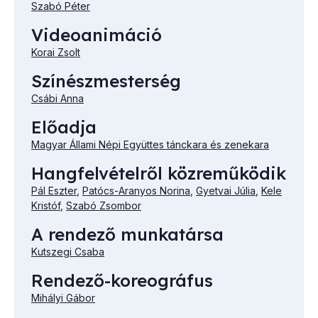
Szabó Péter
Videoanimáció
Korai Zsolt
Színészmesterség
Csábi Anna
Előadja
Magyar Állami Népi Együttes tánckara és zenekara
Hangfelvételről közreműködik
Pál Eszter
,
Patócs-Aranyos Norina
,
Gyetvai Júlia
,
Kele
Kristóf
,
Szabó Zsombor
A rendező munkatársa
Kutszegi Csaba
Rendező-koreográfus
Mihályi Gábor