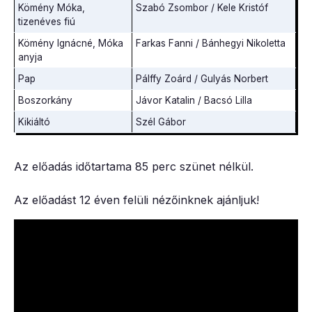
Kömény Móka,
Szabó Zsombor / Kele Kristóf
tizenéves fiú
Kömény Ignácné, Móka
Farkas Fanni / Bánhegyi Nikoletta
anyja
Pap
Pálffy Zoárd / Gulyás Norbert
Boszorkány
Jávor Katalin / Bacsó Lilla
Kikiáltó
Szél Gábor
Az előadás időtartama 85 perc szünet nélkül.
Az előadást 12 éven felüli nézőinknek ajánljuk!