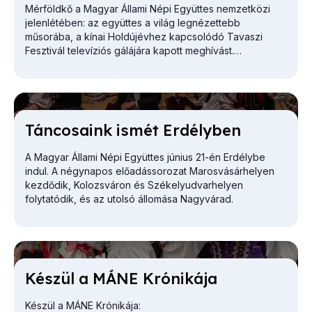
Mérföldkő a Magyar Állami Népi Együttes nemzetközi
jelenlétében: az együttes a világ legnézettebb
műsorába, a kínai Holdújévhez kapcsolódó Tavaszi
Fesztivál televíziós gálájára kapott meghívást.
Tán­co­sa­ink is­mét Er­dély­ben
A Magyar Állami Népi Együttes június 21-én Erdélybe
indul. A négynapos előadássorozat Marosvásárhelyen
kezdődik, Kolozsváron és Székelyudvarhelyen
folytatódik, és az utolsó állomása Nagyvárad.
Ké­szül a MÁNE Kró­ni­ká­ja
Készül a MÁNE Krónikája: