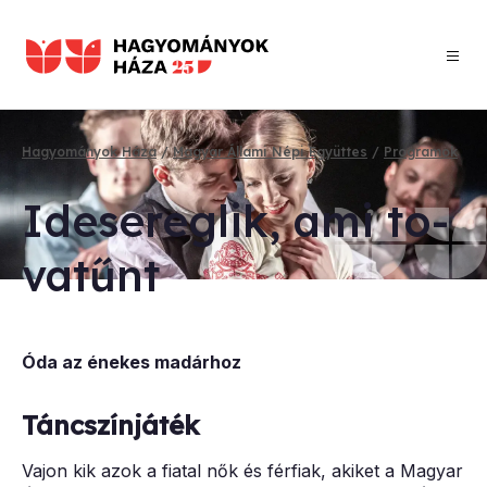
Ugrás
a
tartalomra
Hagyományok Háza
Magyar Állami Népi Együttes
Programok
Morzsa
Ide­se­reg­lik, ami to­
va­tűnt
Óda az énekes madárhoz
Táncszínjáték
Vajon kik azok a fiatal nők és férfiak, akiket a Magyar