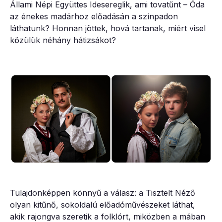
Állami Népi Együttes Idesereglik, ami tovatűnt – Óda
az énekes madárhoz előadásán a színpadon
láthatunk? Honnan jöttek, hová tartanak, miért visel
közülük néhány hátizsákot?
Tulajdonképpen könnyű a válasz: a Tisztelt Néző
olyan kitűnő, sokoldalú előadóművészeket láthat,
akik rajongva szeretik a folklórt, miközben a mában