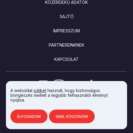
KÖZÉRDEKŰ ADATOK
SAJTÓ
IMPRESSZUM
PARTNEREINKNEK
KAPCSOLAT
A weboldal
sütiket
használ, hogy biztonságos
böngészés mellett a legjobb felhasználói élményt
nyújtsa.
AZ INTEGRAL VISION FEJLESZTETTE
ELFOGADOM
NEM, KÖSZÖNÖM