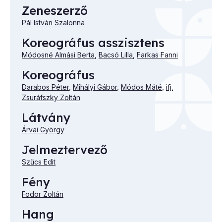
Zeneszerző
Pál István Szalonna
Koreográfus asszisztens
Módosné Almási Berta
,
Bacsó Lilla
,
Farkas Fanni
Koreográfus
Darabos Péter
,
Mihályi Gábor
,
Módos Máté
,
ifj.
Zsuráfszky Zoltán
Látvány
Árvai György
Jelmeztervező
Szűcs Edit
Fény
Fodor Zoltán
Hang