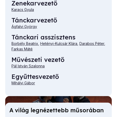
Zenekarvezető
Karacs Gyula
Tánckarvezető
Ágfalvi György
Tánckari asszisztens
Borbély Beatrix
,
Hetényi-Kulcsár Klára
,
Darabos Péter
,
Farkas Máté
Művészeti vezető
Pál István Szalonna
Együttesvezető
Mihályi Gábor
A vi­lág leg­né­zet­tebb mű­so­rá­ban