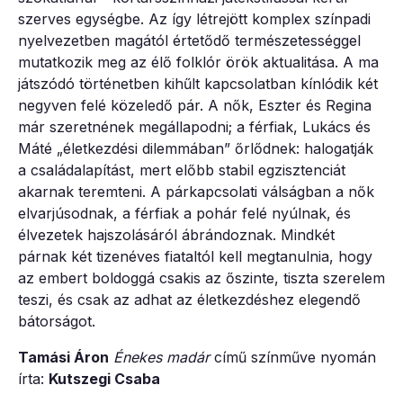
szerves egységbe. Az így létrejött komplex színpadi
nyelvezetben magától értetődő természetességgel
mutatkozik meg az élő folklór örök aktualitása. A ma
játszódó történetben kihűlt kapcsolatban kínlódik két
negyven felé közeledő pár. A nők, Eszter és Regina
már szeretnének megállapodni; a férfiak, Lukács és
Máté „életkezdési dilemmában” őrlődnek: halogatják
a családalapítást, mert előbb stabil egzisztenciát
akarnak teremteni. A párkapcsolati válságban a nők
elvarjúsodnak, a férfiak a pohár felé nyúlnak, és
élvezetek hajszolásáról ábrándoznak. Mindkét
párnak két tizenéves fiataltól kell megtanulnia, hogy
az embert boldoggá csakis az őszinte, tiszta szerelem
teszi, és csak az adhat az életkezdéshez elegendő
bátorságot.
Tamási Áron
Énekes madár
című színműve nyomán
írta:
Kutszegi Csaba