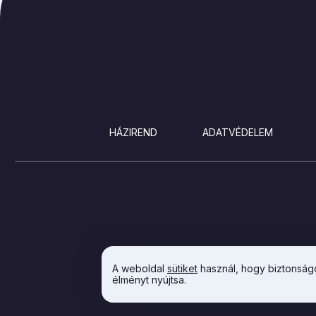
LÁBLÉC
HÁZIREND
ADATVÉDELEM
A weboldal
sütiket
használ, hogy biztonságo
élményt nyújtsa.