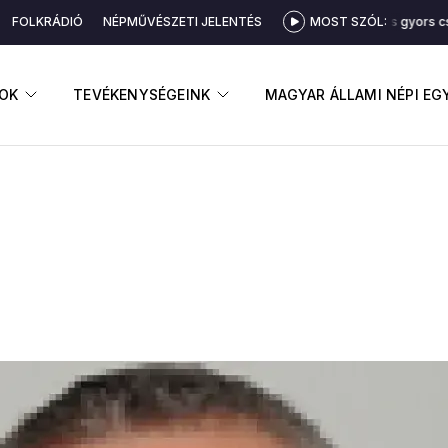
FOLKRÁDIÓ
NÉPMŰVÉSZETI JELENTÉS
MOST SZÓL:
Lassú és gyors csá
GNYITÁSA
ALMENÜ MEGNYITÁSA
ALMENÜ MEGNYITÁSA
OK
TEVÉKENYSÉGEINK
MAGYAR ÁLLAMI NÉPI E