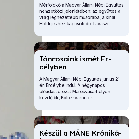
Mérföldkő a Magyar Állami Népi Együttes
nemzetközi jelenlétében: az együttes a
világ legnézettebb műsorába, a kínai
Holdújévhez kapcsolódó Tavaszi
Fesztivál televíziós gálájára kapott
meghívást.
Tán­co­sa­ink is­mét Er­
dély­ben
A Magyar Állami Népi Együttes június 21-
én Erdélybe indul. A négynapos
előadássorozat Marosvásárhelyen
kezdődik, Kolozsváron és
Székelyudvarhelyen folytatódik, és az
utolsó állomása Nagyvárad.
Ké­szül a MÁNE Kró­ni­ká­