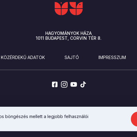
HAGYOMÁNYOK HÁZA
1011
BUDAPEST
CORVIN TÉR 8.
KÖZÉRDEKŰ ADATOK
SAJTÓ
IMPRESSZUM
AZ INTEGRAL VISION FEJLESZTETTE
s böngészés mellett a legjobb felhasználói