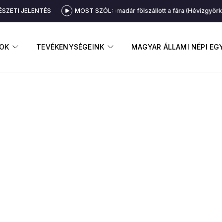
SZETI JELENTÉS
MOST SZÓL:
Sárgarigómadár fölszállott a fára (Hévizgyörk
GNYITÁSA
ALMENÜ MEGNYITÁSA
ALMENÜ MEGNYITÁSA
OK
TEVÉKENYSÉGEINK
MAGYAR ÁLLAMI NÉPI E