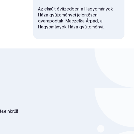
Az elmúlt évtizedben a Hagyományok
Háza gyűjteményei jelentősen
gyarapodtak. Maczelka Árpád, a
Hagyományok Háza
gyűjteményi
főosztályvezetője először a Martin
György Szakkönyvtár gazdagodását
vázolta.
éseinkről!