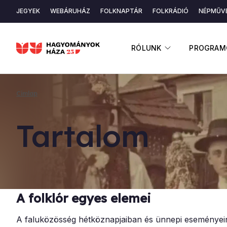
Ugrás
JEGYEK
WEBÁRUHÁZ
FOLKNAPTÁR
FOLKRÁDIÓ
NÉPMŰVÉ
a
Másodlagos
tartalomra
navigáció
ALMENÜ ME
RÓLUNK
PROGRAM
Címlap
Morzsa
Tar­ta­lom
A folklór egyes elemei
A faluközösség hétköznapjaiban és ünnepi eseményein