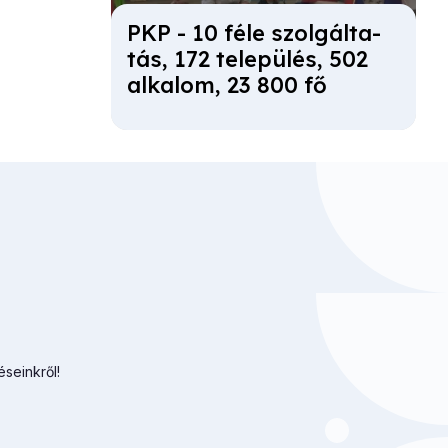
PKP - 10 fé­le szol­gál­ta­
tás, 172 te­le­pü­lés, 502
al­ka­lom, 23 800 fő
éseinkről!