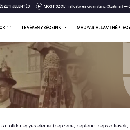
SZETI JELENTÉS
MOST SZÓL:
Cigány hallgató és cigánytánc (Szatmár)
Ci
GNYITÁSA
ALMENÜ MEGNYITÁSA
ALMENÜ MEGNYITÁSA
OK
TEVÉKENYSÉGEINK
MAGYAR ÁLLAMI NÉPI E
 a folklór egyes elemei (népzene, néptánc, népszokások, 