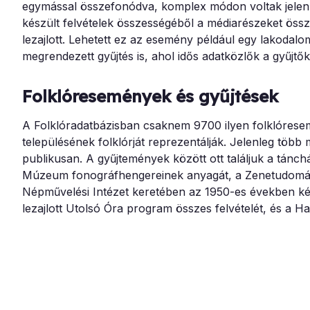
egymással összefonódva, komplex módon voltak jelen.
készült felvételek összességéből a médiarészeket össz
lezajlott. Lehetett ez az esemény például egy lakodalo
megrendezett gyűjtés is, ahol idős adatközlők a gyűjtők k
Folklóresemények és gyűjtések
A Folklóradatbázisban csaknem 9700 ilyen folklóresem
településének folklórját reprezentálják. Jelenleg több
publikusan. A gyűjtemények között ott találjuk a tán
Múzeum fonográfhengereinek anyagát, a Zenetudományi
Népművelési Intézet keretében az 1950-es években ké
lezajlott Utolsó Óra program összes felvételét, és a 