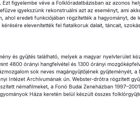
 Ezt figyelembe véve a Folklóradatbázisban az azonos hel
efűzve igyekszünk rekonstruálni azt az eseményt, ami akko
m, ahol eredeti funkciójában rögzítették a hagyományt, de l
érésére elevenítették fel fiatalkoruk dalait, táncait, szokás
ény és gyűjtés található, melyek a magyar nyelvterület kö
 mint 4800 órányi hangfelvétel és 1300 órányi mozgóképfelv
cházmozgalom sok neves magángyűjtőjének gyűjteményét, a 
 Intézet Archívumának ún. Webster-drótra rögzített gyűjt
szített némafilmeket, a Fonó Budai Zeneházban 1997–2001
Hagyományok Háza keretén belül készült összes folklórgyűjté