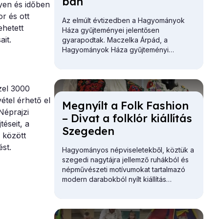
ban
yen és időben
r és ott
Az elmúlt évtizedben a Hagyományok
ehetett
Háza gyűjteményei jelentősen
ait.
gyarapodtak. Maczelka Árpád, a
Hagyományok Háza
gyűjteményi
főosztályvezetője először a Martin
György Szakkönyvtár gazdagodását
vázolta.
zel 3000
étel érhető el
Meg­nyílt a Folk Fashi­on
Néprajzi
– Di­vat a folk­lór ki­ál­lí­tás
éseit, a
Sze­ge­den
 között
st.
Hagyományos népviseletekből, köztük a
szegedi nagytájra jellemző ruhákból és
népművészeti motívumokat tartalmazó
modern darabokból nyílt kiállítás
Szegeden.