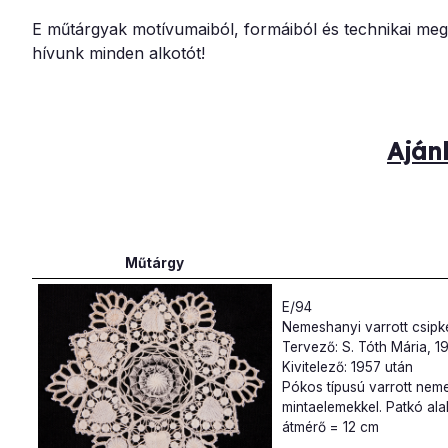
E műtárgyak motívumaiból, formáiból és technikai meg
hívunk minden alkotót!
Aján
Műtárgy
E/94
Nemeshanyi varrott csipk
Tervező: S. Tóth Mária, 1
Kivitelező: 1957 után
Pókos típusú varrott neme
mintaelemekkel. Patkó ala
átmérő = 12 cm