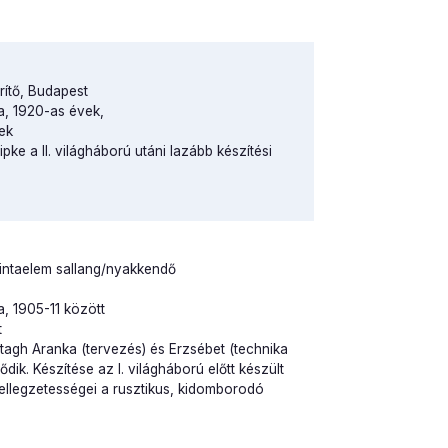
rítő, Budapest
a, 1920-as évek,
 évek
ipke a II. világháború utáni lazább készítési
mintaelem sallang/nyakkendő
, 1905-11 között
t
tagh Aranka (tervezés) és Erzsébet (technika
ik. Készítése az I. világháború előtt készült
jellegzetességei a rusztikus, kidomborodó