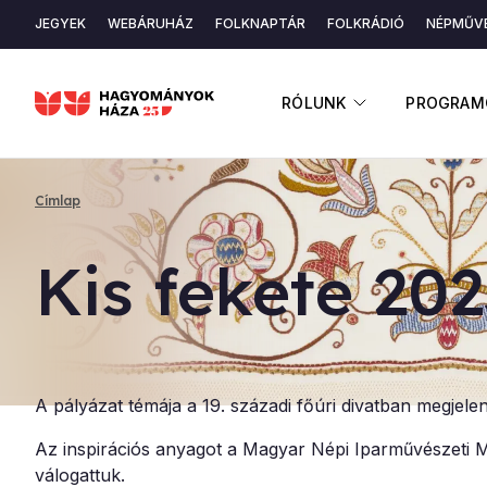
Ugrás
JEGYEK
WEBÁRUHÁZ
FOLKNAPTÁR
FOLKRÁDIÓ
NÉPMŰVÉ
a
Másodlagos
tartalomra
navigáció
ALMENÜ ME
RÓLUNK
PROGRAM
Címlap
Morzsa
Kis fe­ke­te 202
A pályázat témája a 19. századi főúri divatban megjel
Az inspirációs anyagot a Magyar Népi Iparművészeti M
válogattuk.