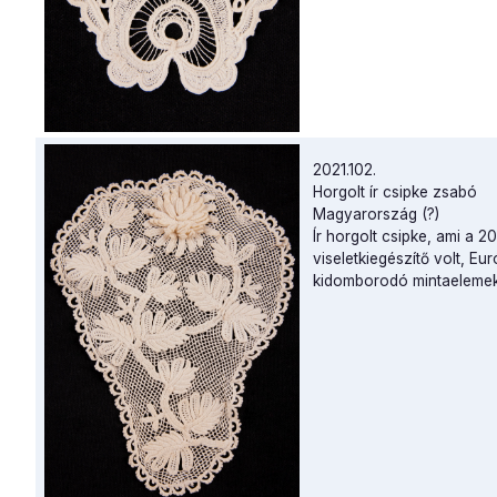
2021.102.
Horgolt ír csipke zsabó
Magyarország (?)
Ír horgolt csipke, ami a 
viseletkiegészítő volt, Eu
kidomborodó mintaelemekb