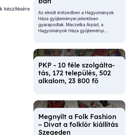
ban
k készítésére
Az elmúlt évtizedben a Hagyományok
Háza gyűjteményei jelentősen
gyarapodtak. Maczelka Árpád, a
Hagyományok Háza
gyűjteményi
főosztályvezetője először a Martin
György Szakkönyvtár gazdagodását
vázolta.
PKP - 10 fé­le szol­gál­ta­
tás, 172 te­le­pü­lés, 502
al­ka­lom, 23 800 fő
Meg­nyílt a Folk Fashi­on
– Di­vat a folk­lór ki­ál­lí­tás
Sze­ge­den