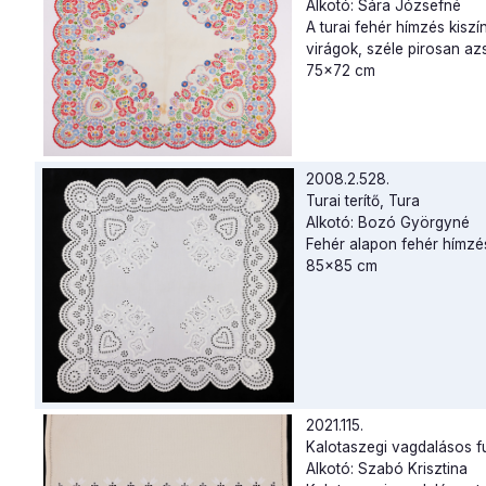
Alkotó: Sára Józsefné
A turai fehér hímzés kiszí
virágok, széle pirosan az
75x72 cm
2008.2.528.
Turai terítő, Tura
Alkotó: Bozó Györgyné
Fehér alapon fehér hímzés
85x85 cm
2021.115.
Kalotaszegi vagdalásos f
Alkotó: Szabó Krisztina