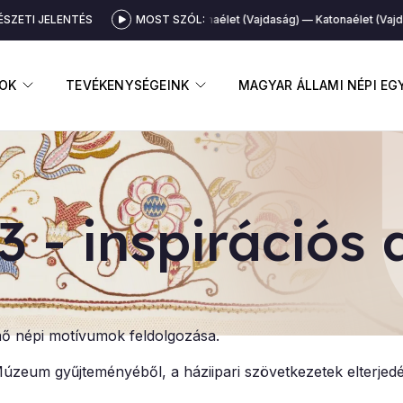
SZETI JELENTÉS
MOST SZÓL:
Katonaélet (Vajdaság)
Katonaélet (Vajda
GNYITÁSA
ALMENÜ MEGNYITÁSA
ALMENÜ MEGNYITÁSA
OK
TEVÉKENYSÉGEINK
MAGYAR ÁLLAMI NÉPI E
3 - ins­pi­rá­ci­ó
enő népi motívumok feldolgozása.
úzeum gyűjteményéből, a háziipari szövetkezetek elterjedé