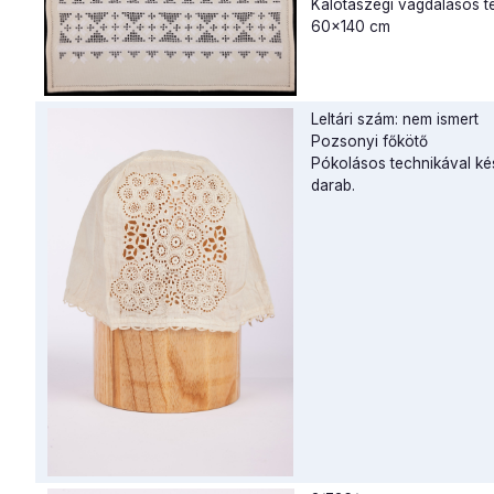
Kalotaszegi vagdalásos te
60x140 cm
Leltári szám: nem ismert
Pozsonyi főkötő
Pókolásos technikával kés
darab.