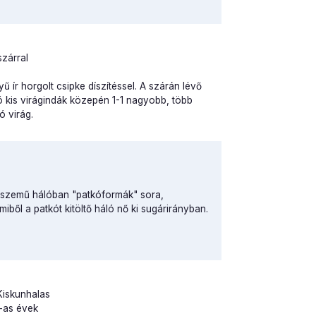
szárral
yű ír horgolt csipke díszítéssel. A szárán lévő
 kis virágindák közepén 1-1 nagyobb, több
ó virág.
ó szemű hálóban "patkóformák" sora,
iből a patkót kitöltő háló nő ki sugárirányban.
 Kiskunhalas
0-as évek