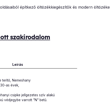
oldásaiból építkező öltözékkiegészítők és modern öltözéke
lott szakirodalom
Leírás
e terítő, Nemeshany
930-as évek,
hanyi csipke jellgezetes szív alakú
kú védjegybe varrott "N" betű.