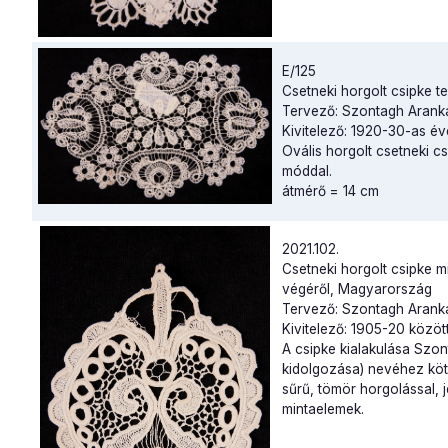
E/125
Csetneki horgolt csipke te
Tervező: Szontagh Arank
Kivitelező: 1920-30-as
Ovális horgolt csetneki cs
móddal.
átmérő = 14 cm
2021.102.
Csetneki horgolt csipke 
végéről, Magyarország
Tervező: Szontagh Aranka
Kivitelező: 1905-20 közöt
A csipke kialakulása Szon
kidolgozása) nevéhez kötőd
sűrű, tömör horgolással, 
mintaelemek.