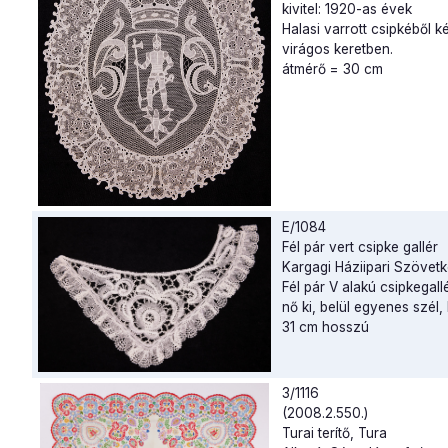
kivitel: 1920-as évek
Halasi varrott csipkéből k
virágos keretben.
átmérő = 30 cm
E/1084
Fél pár vert csipke gallér
Kargagi Háziipari Szövetk
Fél pár V alakú csipkegall
nő ki, belül egyenes szél, 
31 cm hosszú
3/1116
(2008.2.550.)
Turai terítő, Tura