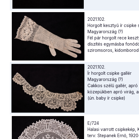
2021.102.
Horgolt kesztyű ír csipke 
Magyarország (?)
Fél pár horgolt rece keszt
díszítés egymásba fonódó
sziromsoros, kidomborod
2021.102.
Ír horgolt csipke gallér
Magyarország (?)
Cakkos szélű gallér, apr
közepükben apró virág, am
(ún. baby ír csipke)
E/724
Halasi varrott csipkekép,
terv: Stepanek Ernő, 192