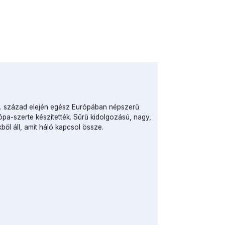
20. század elején egész Európában népszerű
rópa-szerte készítették. Sűrű kidolgozású, nagy,
ől áll, amit háló kapcsol össze.