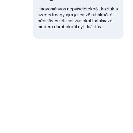
Hagyományos népviseletekből, köztük a
szegedi nagytájra jellemző ruhákból és
népművészeti motívumokat tartalmazó
modern darabokból nyílt kiállítás
Szegeden.