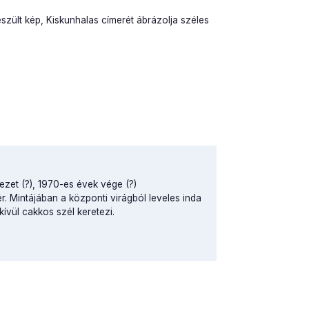
észült kép, Kiskunhalas címerét ábrázolja széles
ezet (?), 1970-es évek vége (?)
ér. Mintájában a központi virágból leveles inda
kívül cakkos szél keretezi.