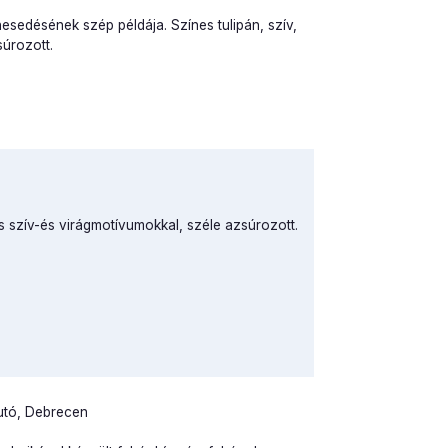
nesedésének szép példája. Színes tulipán, szív,
súrozott.
 szív-és virágmotívumokkal, széle azsúrozott.
utó, Debrecen