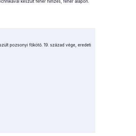
chnikával készült fehér hímzés, fehér alapon.
zült pozsonyi főkötő. 19. század vége, eredeti