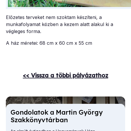
Előzetes terveket nem szoktam készíteni, a
munkafolyamat közben a kezem alatt alakul ki a
végleges forma.
A ház méretei: 68 cm x 60 cm x 55 cm
<< Vissza a többi pályázathoz
Gon­do­la­tok a Mar­tin György
Szak­könyv­tár­ban