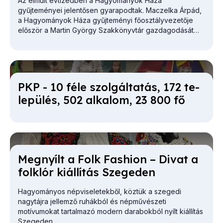
Az elmúlt évtizedben a Hagyományok Háza
gyűjteményei jelentősen gyarapodtak. Maczelka Árpád,
a
Hagyományok Háza
gyűjteményi főosztályvezetője
először a Martin György Szakkönyvtár gazdagodását
vázolta.
PKP - 10 fé­le szol­gál­ta­tás, 172 te­
le­pü­lés, 502 al­ka­lom, 23 800 fő
Meg­nyílt a Folk Fashi­on – Di­vat a
folk­lór ki­ál­lí­tás Sze­ge­den
Hagyományos népviseletekből, köztük a szegedi
nagytájra jellemző ruhákból és népművészeti
motívumokat tartalmazó modern darabokból nyílt kiállítás
Szegeden.