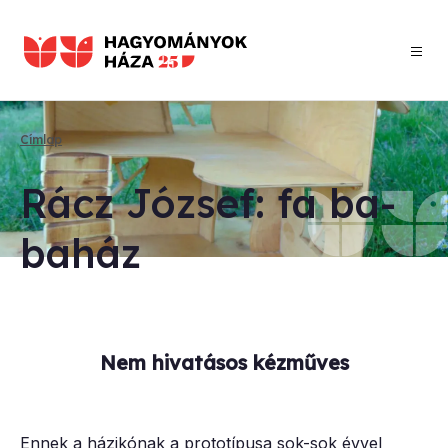
Ugrás
a
tartalomra
Címlap
Morzsa
Rácz Jó­zsef: fa ba­
ba­ház
Nem hivatásos kézműves
Ennek a házikónak a prototípusa sok-sok évvel