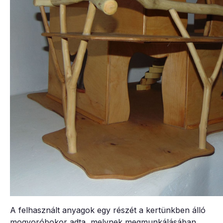
A felhasznált anyagok egy részét a kertünkben álló
mogyoróbokor adta, melynek megmunkálásában