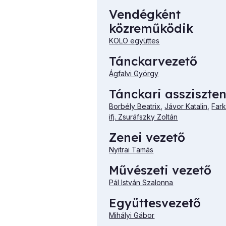
Vendégként
közreműködik
KOLO együttes
Tánckarvezető
Ágfalvi György
Tánckari assziszte
Borbély Beatrix
,
Jávor Katalin
,
Far
ifj. Zsuráfszky Zoltán
Zenei vezető
Nyitrai Tamás
Művészeti vezető
Pál István Szalonna
Együttesvezető
Mihályi Gábor