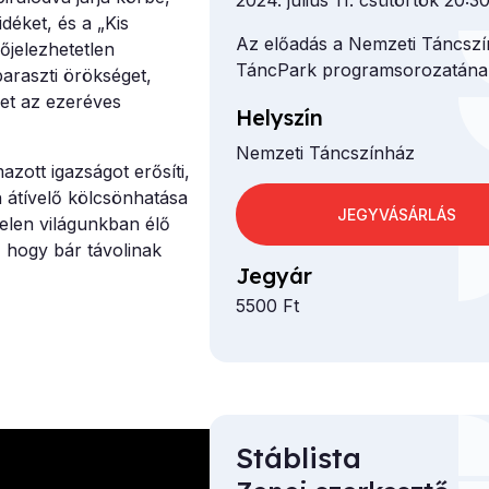
2024. július 11. csütörtök 20:3
idéket, és a „Kis
Az előadás a Nemzeti Táncsz
őjelezhetetlen
TáncPark programsorozatának
paraszti örökséget,
ket az ezeréves
Helyszín
Nemzeti Táncszínház
azott igazságot erősíti,
 átívelő kölcsönhatása
JEGYVÁSÁRLÁS
jelen világunkban élő
, hogy bár távolinak
Jegyár
5500 Ft
Stáblista