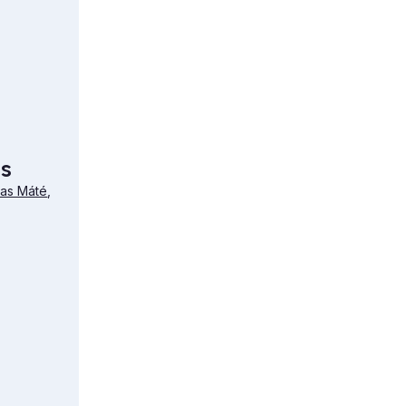
ns
kas Máté
,