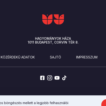
HAGYOMÁNYOK HÁZA
1011
BUDAPEST
CORVIN TÉR 8.
KÖZÉRDEKŰ ADATOK
SAJTÓ
IMPRESSZUM
AZ INTEGRAL VISION FEJLESZTETTE
s böngészés mellett a legjobb felhasználói