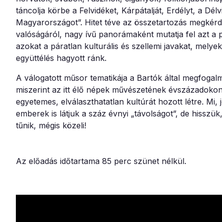
táncolja körbe a Felvidéket, Kárpátalját, Erdélyt, a Délv
Magyarországot”. Hitet téve az összetartozás megkérd
valóságáról, nagy ívű panorámaként mutatja fel azt a 
azokat a páratlan kulturális és szellemi javakat, melye
együttélés hagyott ránk.
A válogatott műsor tematikája a Bartók által megfogalm
miszerint az itt élő népek művészetének évszázadokon
egyetemes, elválaszthatatlan kultúrát hozott létre. Mi, 
emberek is látjuk a száz évnyi „távolságot”, de hisszük
tűnik, mégis közeli!
Az előadás időtartama 85 perc szünet nélkül.