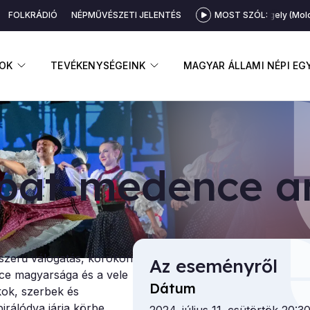
FOLKRÁDIÓ
NÉPMŰVÉSZETI JELENTÉS
MOST SZÓL:
Gergely (Mold
GNYITÁSA
ALMENÜ MEGNYITÁSA
ALMENÜ MEGNYITÁSA
OK
TEVÉKENYSÉGEINK
MAGYAR ÁLLAMI NÉPI E
pát-me­den­ce an­
szerű válogatás, korokon
Az eseményről
ce magyarsága és a vele
Dátum
ok, szerbek és
irálódva járja körbe,