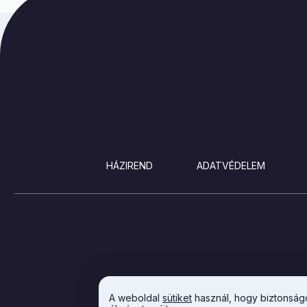
LÁBLÉC
HÁZIREND
ADATVÉDELEM
A weboldal
sütiket
használ, hogy biztonságo