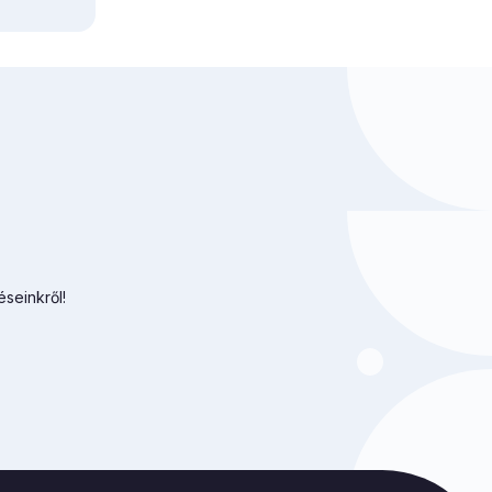
éseinkről!