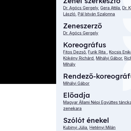
Zenei szerkesztő
Dr. Agócs Gergely
,
Gera Attila
,
Dr. 
László
,
Pál István Szalonna
Zeneszerző
Dr. Agócs Gergely
Koreográfus
Fitos Dezső
,
Furik Rita
,
Kocsis Eni
Kökény Richárd
,
Mihályi Gábor
,
Ric
Mihály
Rendező-koreográf
Mihályi Gábor
Előadja
Magyar Állami Népi Együttes tánck
zenekara
Szólót énekel
Kubinyi Júlia
,
Hetényi Milán