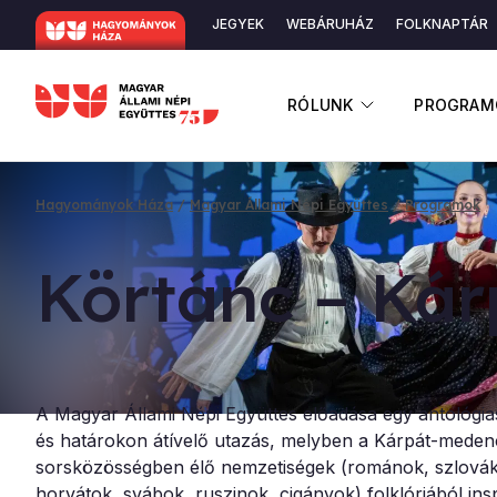
Ugrás
JEGYEK
WEBÁRUHÁZ
FOLKNAPTÁR
a
Másodlagos
tartalomra
navigáció
ALMENÜ ME
RÓLUNK
PROGRAM
Hagyományok Háza
Magyar Állami Népi Együttes
Programok
Morzsa
Kör­tánc – Kár­
A Magyar Állami Népi Együttes előadása egy antológia
és határokon átívelő utazás, melyben a Kárpát-meden
sorsközösségben élő nemzetiségek (románok, szlovák
horvátok, svábok, ruszinok, cigányok) folklórjából insp