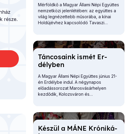
0
Mérföldkő a Magyar Állami Népi Együttes
nemzetközi jelenlétében: az együttes a
ínház
világ legnézettebb műsorába, a kínai
 része.
Holdújévhez kapcsolódó Tavaszi
Fesztivál televíziós gálájára kapott
meghívást.
Tán­co­sa­ink is­mét Er­
dély­ben
A Magyar Állami Népi Együttes június 21-
én Erdélybe indul. A négynapos
előadássorozat Marosvásárhelyen
kezdődik, Kolozsváron és
Székelyudvarhelyen folytatódik, és az
utolsó állomása Nagyvárad.
Ké­szül a MÁNE Kró­ni­ká­