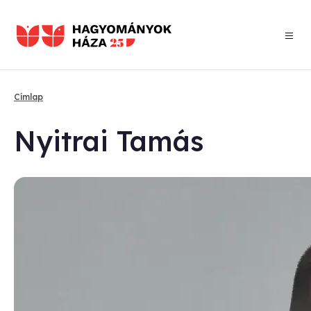
Ugrás
a
tartalomra
Címlap
Morzsa
Nyit­rai Ta­más