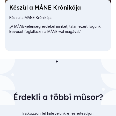
Ké­szül a MÁNE Kró­ni­ká­ja
Készül a MÁNE Krónikája:
„A MÁNE-jelenség érdekel minket, talán ezért fogunk
keveset foglalkozni a MÁNE-val magával.”
Érdekli a többi műsor?
Iratkozzon fel hírlevelünkre, és értesüljön