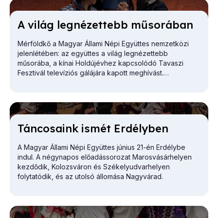
A vi­lág leg­né­zet­tebb mű­so­rá­ban
Mérföldkő a Magyar Állami Népi Együttes nemzetközi
jelenlétében: az együttes a világ legnézettebb
műsorába, a kínai Holdújévhez kapcsolódó Tavaszi
Fesztivál televíziós gálájára kapott meghívást.
Tán­co­sa­ink is­mét Er­dély­ben
A Magyar Állami Népi Együttes június 21-én Erdélybe
indul. A négynapos előadássorozat Marosvásárhelyen
kezdődik, Kolozsváron és Székelyudvarhelyen
folytatódik, és az utolsó állomása Nagyvárad.