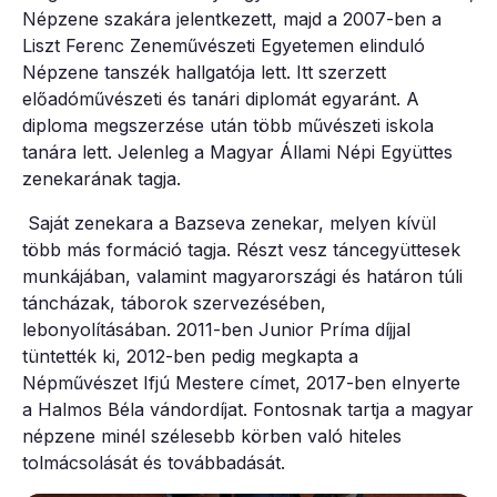
Népzene szakára jelentkezett, majd a 2007-ben a
Liszt Ferenc Zeneművészeti Egyetemen elinduló
Népzene tanszék hallgatója lett. Itt szerzett
előadóművészeti és tanári diplomát egyaránt. A
diploma megszerzése után több művészeti iskola
tanára lett. Jelenleg a Magyar Állami Népi Együttes
zenekarának tagja.
Saját zenekara a Bazseva zenekar, melyen kívül
több más formáció tagja. Részt vesz táncegyüttesek
munkájában, valamint magyarországi és határon túli
táncházak, táborok szervezésében,
lebonyolításában. 2011-ben Junior Príma díjjal
tüntették ki, 2012-ben pedig megkapta a
Népművészet Ifjú Mestere címet, 2017-ben elnyerte
a Halmos Béla vándordíjat. Fontosnak tartja a magyar
népzene minél szélesebb körben való hiteles
tolmácsolását és továbbadását.