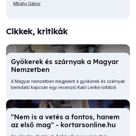
Mihályi Gábor
Cikkek, kritikák
Gyö­ke­rek és szár­nyak a Ma­gyar
Nem­zet­ben
A Magyar nemzetben megjelent a gyökerek és szárnyak
bemutató kapcsán egy recenzió Kató Lenke tollából.
"Nem is a ve­tés a fon­tos, ha­nem
az el­ső mag" - kor­tar­son­line.hu