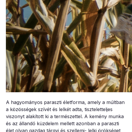
A hagyományos paraszti életforma, amely a múltban
a közösségek szívét és lelkét adta, tiszteletteljes
viszonyt alakított ki a természettel. A kemény munka
és az állandó küzdelem mellett azonban a paraszti
élet olyan gazdag tárgyi és szellemi- lelki örökséget