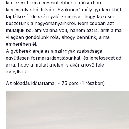
kifejezési forma egyesül ebben a műsorban
kiegészülve Pál István „Szalonna” mély gyökerekből
táplálkozó, de szárnyaló zenéjével, hogy közösen
beszéljünk a hagyományainkról. Nem csupán azt
mutatjuk be, ami valaha volt, hanem azt is, amit a mai
világban gondolunk róla, ahogy bennünk, a ma
emberében él.
A gyökerek ereje és a szárnyak szabadsága
együttesen formálja identitásunkat, és lehetőséget ad
arra, hogy a múltat a jelen, s akár a jövő felé
irányítsuk.
Az előadás időtartama: ~ 75 perc (1 részben)