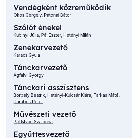
Vendégként közreműködik
Okos Gergely
,
Patonai Bátor
Szólót énekel
Kubinyi Júlia
,
Pál Eszter
,
Hetényi Milán
Zenekarvezető
Karacs Gyula
Tánckarvezető
Ágfalvi György
Tánckari asszisztens
Borbély Beatrix
,
Hetényi-Kulcsár Klára
,
Farkas Máté
,
Darabos Péter
Művészeti vezető
Pál István Szalonna
Együttesvezető