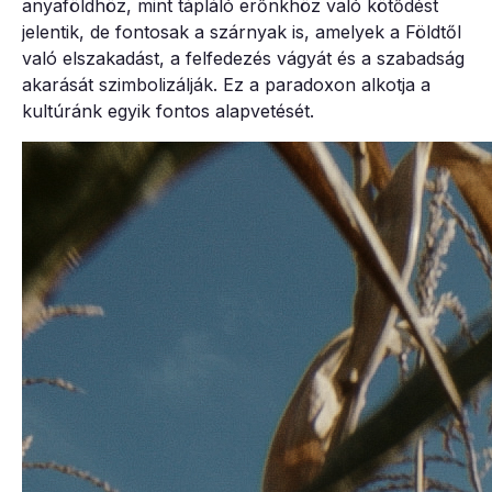
anyaföldhöz, mint tápláló erőnkhöz való kötődést
jelentik, de fontosak a szárnyak is, amelyek a Földtől
való elszakadást, a felfedezés vágyát és a szabadság
akarását szimbolizálják. Ez a paradoxon alkotja a
kultúránk egyik fontos alapvetését.