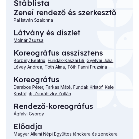
Stáblista
Zenei rendező és szerkesztő
Pál István Szalonna
Látvány és díszlet
Molnár Zsuzsa
Koreográfus asszisztens
Borbély Beatrix
,
Fundák-Kaszai Lili
,
Gyetvai Júlia
,
Lévay Andrea
,
Tóth Alma
,
Tóth Fanni Fruzsina
Koreográfus
Darabos Péter
,
Farkas Máté
,
Fundák Kristóf
,
Kele
Kristóf
,
ifj. Zsuráfszky Zoltán
Rendező-koreográfus
Ágfalvi György
Előadja
Magyar Állami Népi Együttes tánckara és zenekara