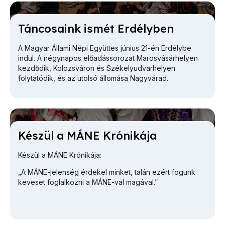
Tán­co­sa­ink is­mét Er­dély­ben
A Magyar Állami Népi Együttes június 21-én Erdélybe
indul. A négynapos előadássorozat Marosvásárhelyen
kezdődik, Kolozsváron és Székelyudvarhelyen
folytatódik, és az utolsó állomása Nagyvárad.
Ké­szül a MÁNE Kró­ni­ká­ja
Készül a MÁNE Krónikája:
„A MÁNE-jelenség érdekel minket, talán ezért fogunk
keveset foglalkozni a MÁNE-val magával.”