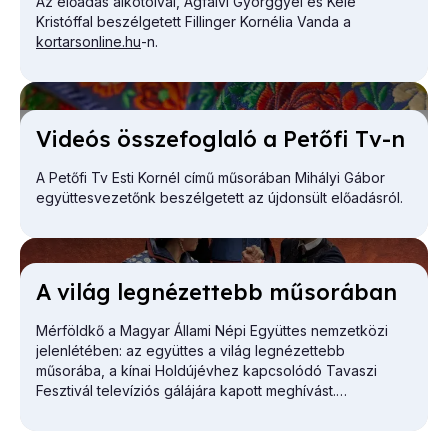
Az előadás alkotóival, Ágfalvi Györggyel és Kele
Kristóffal beszélgetett Fillinger Kornélia Vanda a
kortarsonline.hu
-n.
Vi­de­ós össze­fog­la­ló a Pe­tő­fi Tv-n
A Petőfi Tv Esti Kornél című műsorában Mihályi Gábor
együttesvezetőnk beszélgetett az újdonsült előadásról.
A vi­lág leg­né­zet­tebb mű­so­rá­ban
Mérföldkő a Magyar Állami Népi Együttes nemzetközi
jelenlétében: az együttes a világ legnézettebb
műsorába, a kínai Holdújévhez kapcsolódó Tavaszi
Fesztivál televíziós gálájára kapott meghívást.