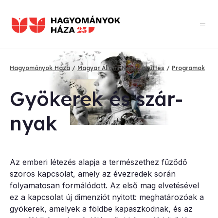
Ugrás
a
tartalomra
Hagyományok Háza
Magyar Állami Népi Együttes
Programok
Morzsa
Gyö­ke­rek és szár­
nyak
Az emberi létezés alapja a természethez fűződő
szoros kapcsolat, amely az évezredek során
folyamatosan formálódott. Az első mag elvetésével
ez a kapcsolat új dimenziót nyitott: meghatározóak a
gyökerek, amelyek a földbe kapaszkodnak, és az