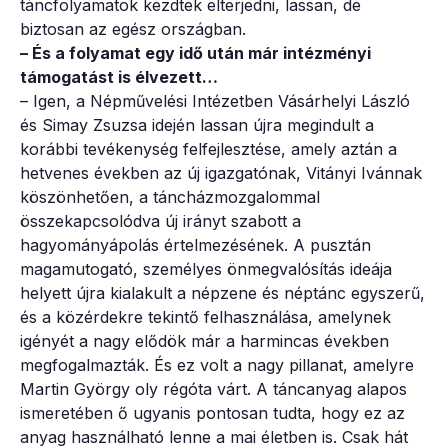
táncfolyamatok kezdtek elterjedni, lassan, de
biztosan az egész országban.
– És a folyamat egy idő után már intézményi
támogatást is élvezett…
– Igen, a Népművelési Intézetben Vásárhelyi László
és Simay Zsuzsa idején lassan újra megindult a
korábbi tevékenység felfejlesztése, amely aztán a
hetvenes években az új igazgatónak, Vitányi Ivánnak
köszönhetően, a táncházmozgalommal
összekapcsolódva új irányt szabott a
hagyományápolás értelmezésének. A pusztán
magamutogató, személyes önmegvalósítás ideája
helyett újra kialakult a népzene és néptánc egyszerű,
és a közérdekre tekintő felhasználása, amelynek
igényét a nagy elődök már a harmincas években
megfogalmazták. És ez volt a nagy pillanat, amelyre
Martin György oly régóta várt. A táncanyag alapos
ismeretében ő ugyanis pontosan tudta, hogy ez az
anyag használható lenne a mai életben is. Csak hát