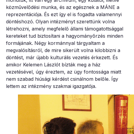
közművelődési munka, és az egésznek a MÁNE a
reprezentációja. És ezt így el is fogadta valamennyi
döntéshozó. Olyan intézményt szerettünk volna
létrehozni, amely megfelelő állami támogatottsággal
kereteket tud biztosítani a hagyományőrzés minden
formájának. Négy kormánnyal tárgyaltam a
megvalósításról, de mire sikerült volna kilobbizni a
döntést, már újabb kulturális vezetés érkezett. És
amikor Kelemen Lászlót bízták meg a ház
vezetésével, úgy éreztem, az ügy fontossága miatt
nem szabad hiúsági kérdést csinálnom belőle. Így
lettem az intézmény szakmai igazgatója.