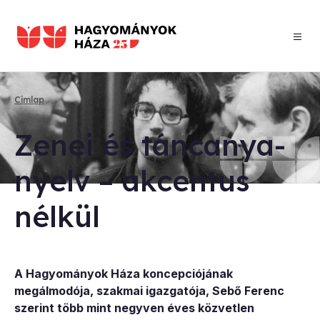
Ugrás
a
tartalomra
Címlap
Morzsa
Ze­nei és tánc­anya­
nyelv – ak­cen­tus
nél­kül
A Hagyományok Háza koncepciójának
megálmodója, szakmai igazgatója, Sebő Ferenc
szerint több mint negyven éves közvetlen