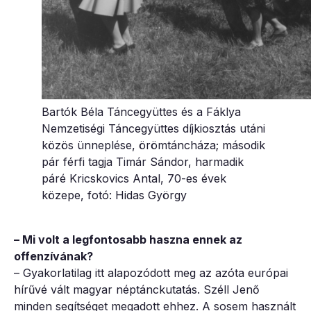
Bartók Béla Táncegyüttes és a Fáklya
Nemzetiségi Táncegyüttes díjkiosztás utáni
közös ünneplése, örömtáncháza; második
pár férfi tagja Timár Sándor, harmadik
páré Kricskovics Antal, 70-es évek
közepe, fotó: Hidas György
– Mi volt a legfontosabb haszna ennek az
offenzívának?
– Gyakorlatilag itt alapozódott meg az azóta európai
hírűvé vált magyar néptánckutatás. Széll Jenő
minden segítséget megadott ehhez. A sosem használt