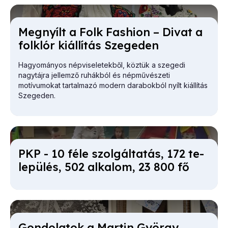
Meg­nyílt a Folk Fashi­on – Di­vat a
folk­lór ki­ál­lí­tás Sze­ge­den
Hagyományos népviseletekből, köztük a szegedi
nagytájra jellemző ruhákból és népművészeti
motívumokat tartalmazó modern darabokból nyílt kiállítás
Szegeden.
PKP - 10 fé­le szol­gál­ta­tás, 172 te­
le­pü­lés, 502 al­ka­lom, 23 800 fő
Gon­do­la­tok a Mar­tin György