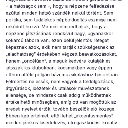
– a hatóságok sem –, hogy a népzene felfedezése
ezúttal minden hátsó szándék nélkül történt. Sem
politika, sem tudálékos népboldogítás eszméje nem
rakódott hozzá. Ma már elmondhatjuk, hogy a
népzene játszásának rendkívül nagy, ugyanakkor
sokarcú tábora van, ezen belül jelentős réteget
képeznek azok, akik nem tartják szükségesnek az
„eladhatóság” érdekében végzett beavatkozásokat,
hanem „öncélúan”, a maguk kedvére kutatják és
játsszák kis klubokban, kocsmákban vagy éppen
otthon afféle polgári házi muzsikáláshoz hasonlóan.
Félreértés ne essék, nem vagyok a feldolgozások,
átgyúrások, idézetek és utalások művészetének
ellensége, de mindezek csak addig működhetnek
értékelhető minőségben, amíg ott van mögöttük az
eredeti nyelvet értők, tovább beszélők élő közege.
Ebben kap értelmet, ettől lehet „akcentusmentes”
minden játékos kísérletezés, elrugaszkodás, kreatív