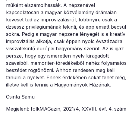
műként elszámolhassák. A népzenével
kapcsolatosan a magyar közvélemény drámaian
keveset tud az improvizálásról, többnyire csak a
dzsessz privilégiumának tekinti, és épp emiatt becsül
sokra. Pedig a magyar népzene lényegét is a kreatív
improvizálás alkotja, csak éppen nyolc évszázadra
visszatekintő európai hagyomány szerint. Az is igaz
persze, hogy egy ismeretlen nyelv kiragadott
szavaiból, memoriter-töredékeiből nehéz folyamatos
beszédet rögtönözni. Ahhoz rendesen meg kell
tanulni a nyelvet. Ennek érdekében sokat tehet még,
illetve kell is tennie a Hagyományok Házának.
Csinta Samu
Megjelent: folkMAGazin, 2021/4, XXVIII. évf. 4. szám