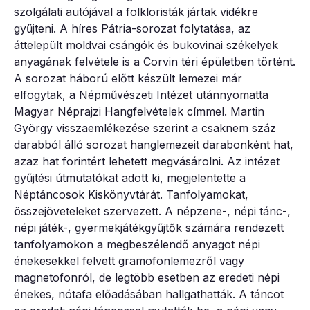
szolgálati autójával a folkloristák jártak vidékre
gyűjteni. A híres Pátria-sorozat folytatása, az
áttelepült moldvai csángók és bukovinai székelyek
anyagának felvétele is a Corvin téri épületben történt.
A sorozat háború előtt készült lemezei már
elfogytak, a Népművészeti Intézet utánnyomatta
Magyar Néprajzi Hangfelvételek címmel. Martin
György visszaemlékezése szerint a csaknem száz
darabból álló sorozat hanglemezeit darabonként hat,
azaz hat forintért lehetett megvásárolni. Az intézet
gyűjtési útmutatókat adott ki, megjelentette a
Néptáncosok Kiskönyvtárát. Tanfolyamokat,
összejöveteleket szervezett. A népzene-, népi tánc-,
népi játék-, gyermekjátékgyűjtők számára rendezett
tanfolyamokon a megbeszélendő anyagot népi
énekesekkel felvett gramofonlemezről vagy
magnetofonról, de legtöbb esetben az eredeti népi
énekes, nótafa előadásában hallgathatták. A táncot