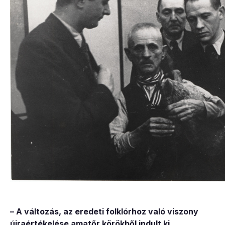
– A változás, az eredeti folklórhoz való viszony
újraértékelése amatőr körökből indult ki.