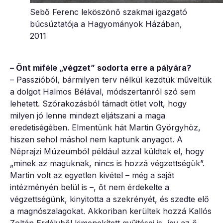
Sebő Ferenc leköszönő szakmai igazgató
búcsúztatója a Hagyományok Házában,
2011
– Önt miféle „végzet” sodorta erre a pályára?
– Passzióból, bármilyen terv nélkül kezdtük műveltük
a dolgot Halmos Bélával, módszertanról szó sem
lehetett. Szórakozásból támadt ötlet volt, hogy
milyen jó lenne mindezt eljátszani a maga
eredetiségében. Elmentünk hát Martin Györgyhöz,
hiszen sehol máshol nem kaptunk anyagot. A
Néprajzi Múzeumból például azzal küldtek el, hogy
„minek az maguknak, nincs is hozzá végzettségük”.
Martin volt az egyetlen kivétel – még a saját
intézményén belül is –, őt nem érdekelte a
végzettségünk, kinyitotta a szekrényét, és szedte elő
a magnószalagokat. Akkoriban kerültek hozzá Kallós
Zoltán Erdélyből kimenekített gyűjtései is, így az ő