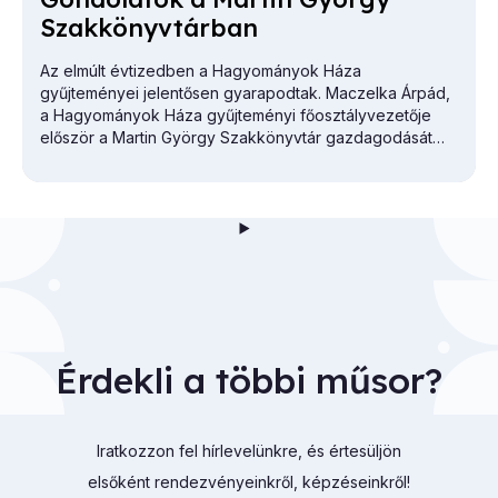
Szak­könyv­tár­ban
Az elmúlt évtizedben a Hagyományok Háza
gyűjteményei jelentősen gyarapodtak. Maczelka Árpád,
a
Hagyományok Háza
gyűjteményi főosztályvezetője
először a Martin György Szakkönyvtár gazdagodását
vázolta.
Érdekli a többi műsor?
Iratkozzon fel hírlevelünkre, és értesüljön
elsőként rendezvényeinkről, képzéseinkről!