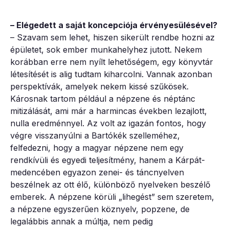
– Elégedett a saját koncepciója érvényesülésével?
– Szavam sem lehet, hiszen sikerült rendbe hozni az
épületet, sok ember munkahelyhez jutott. Nekem
korábban erre nem nyílt lehetőségem, egy könyvtár
létesítését is alig tudtam kiharcolni. Vannak azonban
perspektívák, amelyek nekem kissé szűkösek.
Károsnak tartom például a népzene és néptánc
mitizálását, ami már a harmincas években lezajlott,
nulla eredménnyel. Az volt az igazán fontos, hogy
végre visszanyúlni a Bartókék szelleméhez,
felfedezni, hogy a magyar népzene nem egy
rendkívüli és egyedi teljesítmény, hanem a Kárpát-
medencében egyazon zenei- és táncnyelven
beszélnek az ott élő, különböző nyelveken beszélő
emberek. A népzene körüli „lihegést” sem szeretem,
a népzene egyszerűen köznyelv, popzene, de
legalábbis annak a múltja, nem pedig