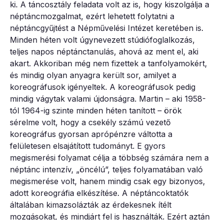
ki. A táncosztály feladata volt az is, hogy kiszolgálja a
néptáncmozgalmat, ezért lehetett folytatni a
néptáncgyűjtést a Népművelési Intézet keretében is.
Minden héten volt úgynevezett stúdiófoglalkozás,
teljes napos néptánctanulás, ahová az ment el, aki
akart. Akkoriban még nem fizettek a tanfolyamokért,
és mindig olyan anyagra került sor, amilyet a
koreográfusok igényeltek. A koreográfusok pedig
mindig vágytak valami újdonságra. Martin – aki 1958-
tól 1964-ig szinte minden héten tanított – örök
sérelme volt, hogy a csekély számú vezető
koreográfus gyorsan aprópénzre váltotta a
felületesen elsajátított tudományt. E gyors
megismerési folyamat célja a többség számára nem a
néptánc intenzív, „öncélú”, teljes folyamatában való
megismerése volt, hanem mindig csak egy bizonyos,
adott koreográfia elkészítése. A néptáncoktatók
általában kimazsolázták az érdekesnek ítélt
mozgásokat, és mindjárt fel is használták. Ezért aztán