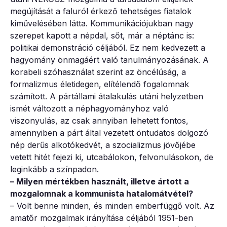
megújítását a faluról érkező tehetséges fiatalok
kiművelésében látta. Kommunikációjukban nagy
szerepet kapott a népdal, sőt, már a néptánc is:
politikai demonstráció céljából. Ez nem kedvezett a
hagyomány önmagáért való tanulmányozásának. A
korabeli szóhasználat szerint az öncélúság, a
formalizmus életidegen, elítélendő fogalomnak
számított. A pártállami átalakulás utáni helyzetben
ismét változott a néphagyományhoz való
viszonyulás, az csak annyiban lehetett fontos,
amennyiben a párt által vezetett öntudatos dolgozó
nép derűs alkotókedvét, a szocializmus jövőjébe
vetett hitét fejezi ki, utcabálokon, felvonulásokon, de
leginkább a színpadon.
– Milyen mértékben használt, illetve ártott a
mozgalomnak a kommunista hatalomátvétel?
– Volt benne minden, és minden emberfüggő volt. Az
amatőr mozgalmak irányítása céljából 1951-ben