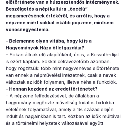
előtörténete van a húszesztendős intézménynek.
Beszélgetés a népi kultúra „öncélú”
megismerésének értékéről, és arról is, hogy a
népzene miért sokkal inkább popzene, mintsem
vonósnégyestéma.
– Belemenne olyan vitába, hogy ki is a
Hagyományok Háza ötletgazdája?
– Sokan állnak elő alapítóként, én is, a Kossuth-díjat
is ezért kaptam. Sokkal célravezetőbb azonban,
hogy rögzítsük: több mint negyvenéves előtörténete
van ennek a népművelési intézetnek, csak a nevek
változtak az idők folyamán, illetve néha a funkciók.
– Honnan kezdené az eredettörténetet?
– A népzene felfedezésével, de általában a
hagyomány megőrizte műveltség tudatos birtokba
vételének folyamatával, amely a 19. század elején
indult és napjainkban is tart. Közben az idők múltával
és a történelmi helyzetek változásával együtt