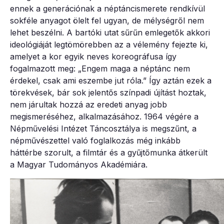
ennek a generációnak a néptáncismerete rendkívül
sokféle anyagot ölelt fel ugyan, de mélységről nem
lehet beszélni. A bartóki utat sűrűn emlegetők akkori
ideológiáját legtömörebben az a vélemény fejezte ki,
amelyet a kor egyik neves koreográfusa így
fogalmazott meg: „Engem maga a néptánc nem
érdekel, csak ami eszembe jut róla.” Így aztán ezek a
törekvések, bár sok jelentős színpadi újítást hoztak,
nem járultak hozzá az eredeti anyag jobb
megismeréséhez, alkalmazásához. 1964 végére a
Népművelési Intézet Táncosztálya is megszűnt, a
népművészettel való foglalkozás még inkább
háttérbe szorult, a filmtár és a gyűjtőmunka átkerült
a Magyar Tudományos Akadémiára.