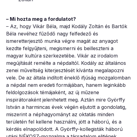
– Mi hozta meg a fordulatot?
– Az, hogy Vikár Béla, majd Kodály Zoltán és Bartók
Béla nevéhez fűződő nagy felfedező és
ismeretterjesztő munka végre magát az anyagot
kezdte felgyűjteni, megismerni és beilleszteni a
magyar kultúra szerkezetébe. Vikár az irodalom
megújítását remélte a népdaltól. Kodály az általános
zenei műveltség kiterjesztését kívánta megalapozni
vele. De az általa indított éneklő ifjúság mozgalomban
a népdal nem eredeti formájában, hanem leginkább
feldolgozások témájaként, az új műzene
inspirátoraként jelenhetett meg. Aztán mire Györffy
István a harmincas évek végén eljutott a gondolatig,
miszerint a néphagyományt az oktatás minden
területén fel kellene használni, jött a háború, és a
kérdés elnapolódott. A Györffy-kollegisták háború
utáni NÉKOSZ-mozgalma a társadalom elitjének