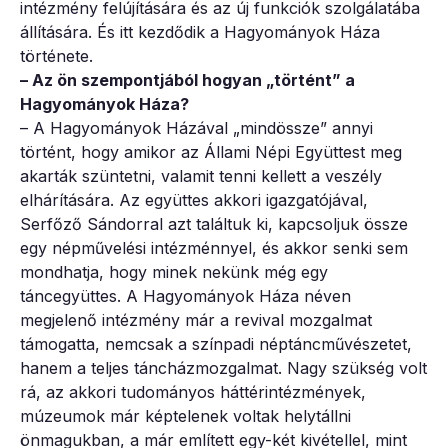
intézmény felújítására és az új funkciók szolgálatába
állítására. És itt kezdődik a Hagyományok Háza
története.
– Az ön szempontjából hogyan „történt” a
Hagyományok Háza?
– A Hagyományok Házával „mindössze” annyi
történt, hogy amikor az Állami Népi Együttest meg
akarták szüntetni, valamit tenni kellett a veszély
elhárítására. Az együttes akkori igazgatójával,
Serfőző Sándorral azt találtuk ki, kapcsoljuk össze
egy népművelési intézménnyel, és akkor senki sem
mondhatja, hogy minek nekünk még egy
táncegyüttes. A Hagyományok Háza néven
megjelenő intézmény már a revival mozgalmat
támogatta, nemcsak a színpadi néptáncművészetet,
hanem a teljes táncházmozgalmat. Nagy szükség volt
rá, az akkori tudományos háttérintézmények,
múzeumok már képtelenek voltak helytállni
önmagukban, a már említett egy-két kivétellel, mint