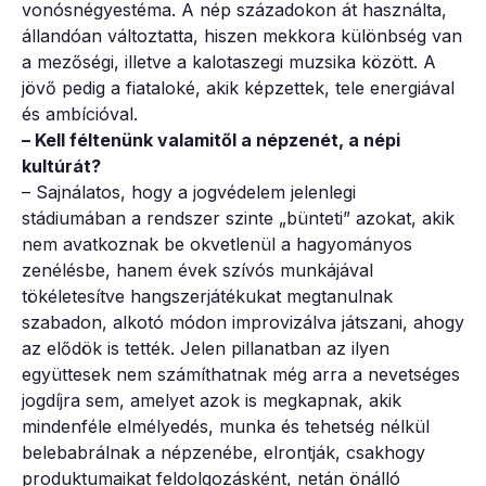
vonósnégyestéma. A nép századokon át használta,
állandóan változtatta, hiszen mekkora különbség van
a mezőségi, illetve a kalotaszegi muzsika között. A
jövő pedig a fiataloké, akik képzettek, tele energiával
és ambícióval.
– Kell féltenünk valamitől a népzenét, a népi
kultúrát?
– Sajnálatos, hogy a jogvédelem jelenlegi
stádiumában a rendszer szinte „bünteti” azokat, akik
nem avatkoznak be okvetlenül a hagyományos
zenélésbe, hanem évek szívós munkájával
tökéletesítve hangszerjátékukat megtanulnak
szabadon, alkotó módon improvizálva játszani, ahogy
az elődök is tették. Jelen pillanatban az ilyen
együttesek nem számíthatnak még arra a nevetséges
jogdíjra sem, amelyet azok is megkapnak, akik
mindenféle elmélyedés, munka és tehetség nélkül
belebabrálnak a népzenébe, elrontják, csakhogy
produktumaikat feldolgozásként, netán önálló