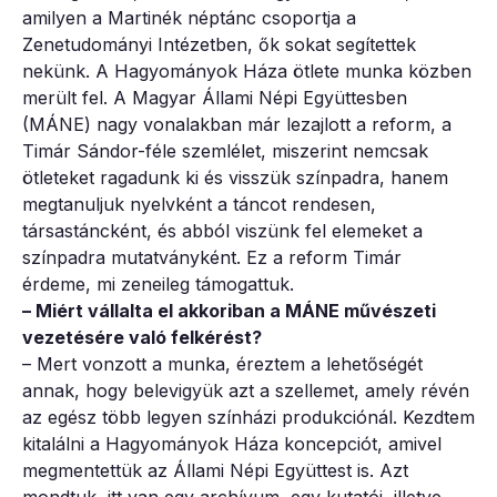
amilyen a Martinék néptánc csoportja a
Zenetudományi Intézetben, ők sokat segítettek
nekünk. A Hagyományok Háza ötlete munka közben
merült fel. A Magyar Állami Népi Együttesben
(MÁNE) nagy vonalakban már lezajlott a reform, a
Timár Sándor-féle szemlélet, miszerint nemcsak
ötleteket ragadunk ki és visszük színpadra, hanem
megtanuljuk nyelvként a táncot rendesen,
társastáncként, és abból viszünk fel elemeket a
színpadra mutatványként. Ez a reform Timár
érdeme, mi zeneileg támogattuk.
– Miért vállalta el akkoriban a MÁNE művészeti
vezetésére való felkérést?
– Mert vonzott a munka, éreztem a lehetőségét
annak, hogy belevigyük azt a szellemet, amely révén
az egész több legyen színházi produkciónál. Kezdtem
kitalálni a Hagyományok Háza koncepciót, amivel
megmentettük az Állami Népi Együttest is. Azt
mondtuk, itt van egy archívum, egy kutatói, illetve