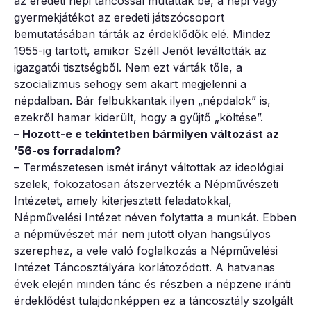
az eredeti népi táncossal mutatták be, a népi vagy
gyermekjátékot az eredeti játszócsoport
bemutatásában tárták az érdeklődők elé. Mindez
1955-ig tartott, amikor Széll Jenőt leváltották az
igazgatói tisztségből. Nem ezt várták tőle, a
szocializmus sehogy sem akart megjelenni a
népdalban. Bár felbukkantak ilyen „népdalok” is,
ezekről hamar kiderült, hogy a gyűjtő „költése”.
– Hozott-e e tekintetben bármilyen változást az
’56-os forradalom?
– Természetesen ismét irányt váltottak az ideológiai
szelek, fokozatosan átszervezték a Népművészeti
Intézetet, amely kiterjesztett feladatokkal,
Népművelési Intézet néven folytatta a munkát. Ebben
a népművészet már nem jutott olyan hangsúlyos
szerephez, a vele való foglalkozás a Népművelési
Intézet Táncosztályára korlátozódott. A hatvanas
évek elején minden tánc és részben a népzene iránti
érdeklődést tulajdonképpen ez a táncosztály szolgált