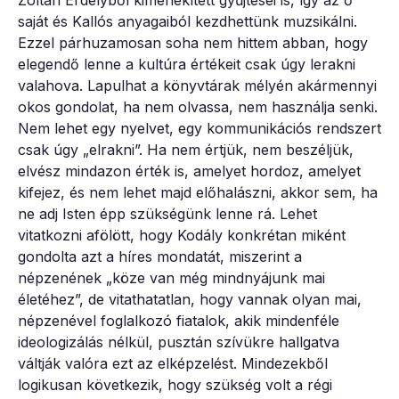
saját és Kallós anyagaiból kezdhettünk muzsikálni.
Ezzel párhuzamosan soha nem hittem abban, hogy
elegendő lenne a kultúra értékeit csak úgy lerakni
valahova. Lapulhat a könyvtárak mélyén akármennyi
okos gondolat, ha nem olvassa, nem használja senki.
Nem lehet egy nyelvet, egy kommunikációs rendszert
csak úgy „elrakni”. Ha nem értjük, nem beszéljük,
elvész mindazon érték is, amelyet hordoz, amelyet
kifejez, és nem lehet majd előhalászni, akkor sem, ha
ne adj Isten épp szükségünk lenne rá. Lehet
vitatkozni afölött, hogy Kodály konkrétan miként
gondolta azt a híres mondatát, miszerint a
népzenének „köze van még mindnyájunk mai
életéhez”, de vitathatatlan, hogy vannak olyan mai,
népzenével foglalkozó fiatalok, akik mindenféle
ideologizálás nélkül, pusztán szívükre hallgatva
váltják valóra ezt az elképzelést. Mindezekből
logikusan következik, hogy szükség volt a régi