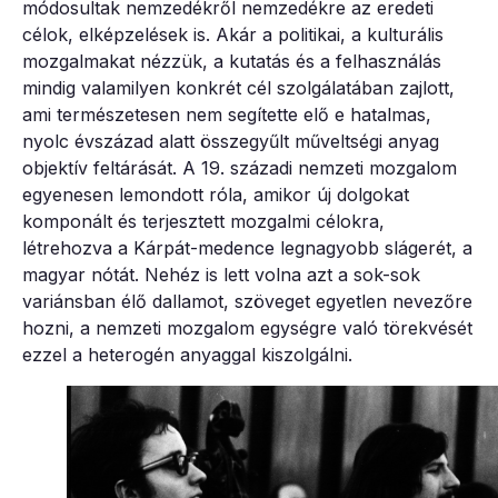
módosultak nemzedékről nemzedékre az eredeti
célok, elképzelések is. Akár a politikai, a kulturális
mozgalmakat nézzük, a kutatás és a felhasználás
mindig valamilyen konkrét cél szolgálatában zajlott,
ami természetesen nem segítette elő e hatalmas,
nyolc évszázad alatt összegyűlt műveltségi anyag
objektív feltárását. A 19. századi nemzeti mozgalom
egyenesen lemondott róla, amikor új dolgokat
komponált és terjesztett mozgalmi célokra,
létrehozva a Kárpát-medence legnagyobb slágerét, a
magyar nótát. Nehéz is lett volna azt a sok-sok
variánsban élő dallamot, szöveget egyetlen nevezőre
hozni, a nemzeti mozgalom egységre való törekvését
ezzel a heterogén anyaggal kiszolgálni.