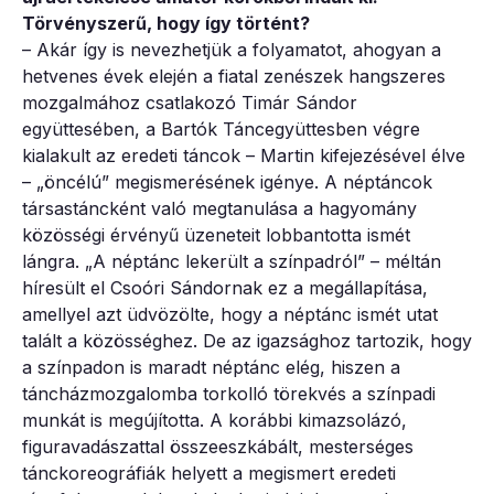
Törvényszerű, hogy így történt?
– Akár így is nevezhetjük a folyamatot, ahogyan a
hetvenes évek elején a fiatal zenészek hangszeres
mozgalmához csatlakozó Timár Sándor
együttesében, a Bartók Táncegyüttesben végre
kialakult az eredeti táncok – Martin kifejezésével élve
– „öncélú” megismerésének igénye. A néptáncok
társastáncként való megtanulása a hagyomány
közösségi érvényű üzeneteit lobbantotta ismét
lángra. „A néptánc lekerült a színpadról” – méltán
híresült el Csoóri Sándornak ez a megállapítása,
amellyel azt üdvözölte, hogy a néptánc ismét utat
talált a közösséghez. De az igazsághoz tartozik, hogy
a színpadon is maradt néptánc elég, hiszen a
táncházmozgalomba torkolló törekvés a színpadi
munkát is megújította. A korábbi kimazsolázó,
figuravadászattal összeeszkábált, mesterséges
tánckoreográfiák helyett a megismert eredeti