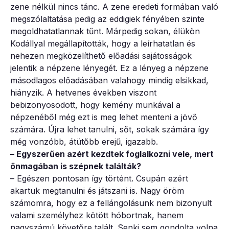
zene nélkül nincs tánc. A zene eredeti formában való
megszólaltatása pedig az eddigiek fényében szinte
megoldhatatlannak tűnt. Márpedig sokan, élükön
Kodállyal megállapították, hogy a leírhatatlan és
nehezen megközelíthető előadási sajátosságok
jelentik a népzene lényegét. Ez a lényeg a népzene
másodlagos előadásában valahogy mindig elsikkad,
hiányzik. A hetvenes években viszont
bebizonyosodott, hogy kemény munkával a
népzenéből még ezt is meg lehet menteni a jövő
számára. Újra lehet tanulni, sőt, sokak számára így
még vonzóbb, átütőbb erejű, igazabb.
– Egyszerűen azért kezdtek foglalkozni vele, mert
önmagában is szépnek találták?
– Egészen pontosan így történt. Csupán ezért
akartuk megtanulni és játszani is. Nagy öröm
számomra, hogy ez a fellángolásunk nem bizonyult
valami személyhez kötött hóbortnak, hanem
nagyszámú követőre talált. Senki sem gondolta volna