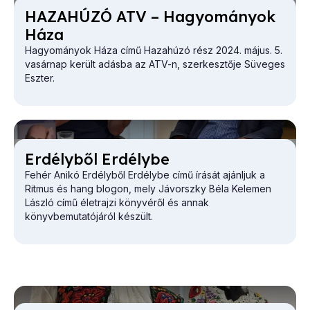
HA­ZA­HÚ­ZÓ ATV – Ha­gyo­má­nyok
Há­za
Hagyományok Háza című Hazahúzó rész 2024. május. 5.
vasárnap került adásba az ATV-n, szerkesztője Süveges
Eszter.
Er­dély­ből Er­dély­be
Fehér Anikó Erdélyből Erdélybe című írását ajánljuk a
Ritmus és hang blogon, mely Jávorszky Béla Kelemen
László című életrajzi könyvéről és annak
könyvbemutatójáról készült.