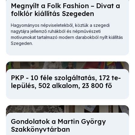
Meg­nyílt a Folk Fashi­on – Di­vat a
folk­lór ki­ál­lí­tás Sze­ge­den
Hagyományos népviseletekből, köztük a szegedi
nagytájra jellemző ruhákból és népművészeti
motívumokat tartalmazó modern darabokból nyílt kiállítás
Szegeden.
PKP - 10 fé­le szol­gál­ta­tás, 172 te­
le­pü­lés, 502 al­ka­lom, 23 800 fő
Gon­do­la­tok a Mar­tin György
Szak­könyv­tár­ban