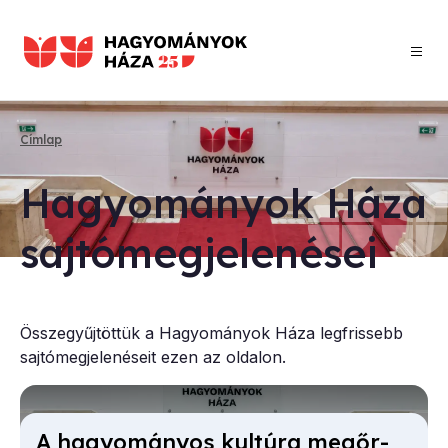
Ugrás
a
tartalomra
Címlap
Morzsa
Ha­gyo­má­nyok Há­za
saj­tó­meg­je­le­né­sei
Összegyűjtöttük a Hagyományok Háza legfrissebb
sajtómegjelenéseit ezen az oldalon.
A ha­gyo­má­nyos kul­tú­ra meg­őr­