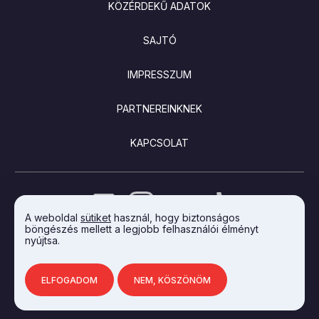
KÖZÉRDEKŰ ADATOK
SAJTÓ
IMPRESSZUM
PARTNEREINKNEK
KAPCSOLAT
A weboldal
sütiket
használ, hogy biztonságos
böngészés mellett a legjobb felhasználói élményt
nyújtsa.
AZ INTEGRAL VISION FEJLESZTETTE
ELFOGADOM
NEM, KÖSZÖNÖM