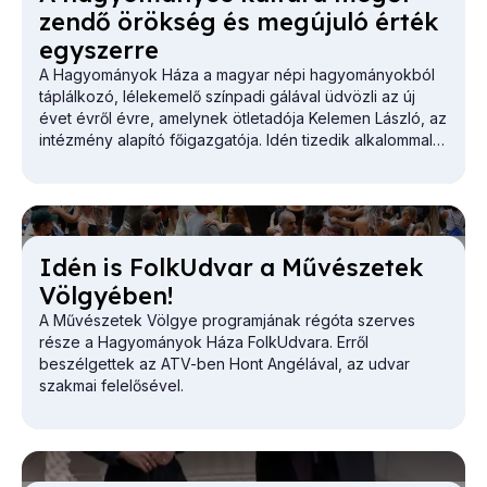
zen­dő örök­ség és meg­úju­ló ér­ték
egy­szer­re
A Hagyományok Háza a magyar népi hagyományokból
táplálkozó, lélekemelő színpadi gálával üdvözli az új
évet évről évre, amelynek ötletadója Kelemen László, az
intézmény alapító főigazgatója. Idén tizedik alkalommal
látható újévköszöntő műsoruk a Művészetek
Palotájában. Both Miklóssal, a Hagyományok Háza
főigazgatójával a jubileumi műsorról, az elmúlt évek
tapasztalatairól és a 2025-ös év újdonságairól is
beszélgettünk.
Idén is Fol­kUd­var a Mű­vé­sze­tek
Völ­gyé­ben!
A Művészetek Völgye programjának régóta szerves
része a Hagyományok Háza FolkUdvara. Erről
beszélgettek az ATV-ben Hont Angélával, az udvar
szakmai felelősével.