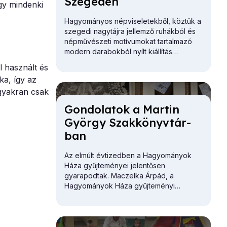
Sze­ge­den
gy mindenki
Hagyományos népviseletekből, köztük a
szegedi nagytájra jellemző ruhákból és
népművészeti motívumokat tartalmazó
modern darabokból nyílt kiállítás
Szegeden.
l használt és
a, így az
gyakran csak
Gon­do­la­tok a Mar­tin
György Szak­könyv­tár­
ban
Az elmúlt évtizedben a Hagyományok
Háza gyűjteményei jelentősen
gyarapodtak. Maczelka Árpád, a
Hagyományok Háza
gyűjteményi
főosztályvezetője először a Martin
György Szakkönyvtár gazdagodását
vázolta.