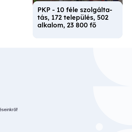
PKP - 10 fé­le szol­gál­ta­
tás, 172 te­le­pü­lés, 502
al­ka­lom, 23 800 fő
éseinkről!