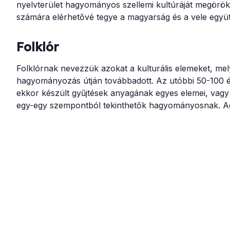
nyelvterület hagyományos szellemi kultúráját megörökí
számára elérhetővé tegye a magyarság és a vele együtt
Folklór
Folklórnak nevezzük azokat a kulturális elemeket, me
hagyományozás útján továbbadott. Az utóbbi 50-100 
ekkor készült gyűjtések anyagának egyes elemei, vagy
egy-egy szempontból tekinthetők hagyományosnak. Adat