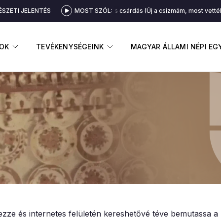
SZETI JELENTÉS
Lassú és friss csárdás (Új a csizmám, most vették
MOST SZÓL:
GNYITÁSA
ALMENÜ MEGNYITÁSA
ALMENÜ MEGNYITÁSA
OK
TEVÉKENYSÉGEINK
MAGYAR ÁLLAMI NÉPI E
rezze és internetes felületén kereshetővé téve bemutassa 