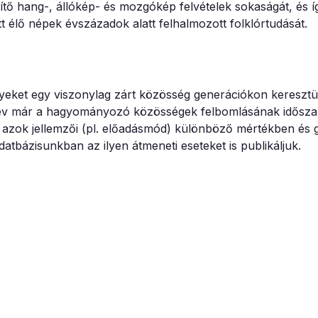
tő hang-, állókép- és mozgókép felvételek sokaságát, és í
 élő népek évszázadok alatt felhalmozott folklórtudását.
lyeket egy viszonylag zárt közösség generációkon keresztü
év már a hagyományozó közösségek felbomlásának időszak
 azok jellemzői (pl. előadásmód) különböző mértékben és 
bázisunkban az ilyen átmeneti eseteket is publikáljuk.