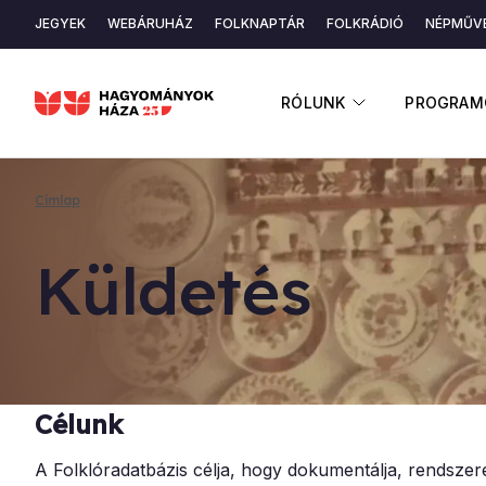
Ugrás
JEGYEK
WEBÁRUHÁZ
FOLKNAPTÁR
FOLKRÁDIÓ
NÉPMŰVÉ
a
Másodlagos
tartalomra
navigáció
ALMENÜ ME
RÓLUNK
PROGRAM
Címlap
Morzsa
Kül­de­tés
Célunk
A Folklóradatbázis célja, hogy dokumentálja, rendsze