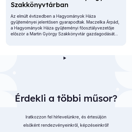
Szak­könyv­tár­ban
Az elmúlt évtizedben a Hagyományok Háza
gyűjteményei jelentősen gyarapodtak. Maczelka Árpád,
a
Hagyományok Háza
gyűjteményi főosztályvezetője
először a Martin György Szakkönyvtár gazdagodását
vázolta.
Érdekli a többi műsor?
Iratkozzon fel hírlevelünkre, és értesüljön
elsőként rendezvényeinkről, képzéseinkről!