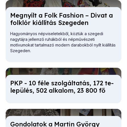
Meg­nyílt a Folk Fashi­on – Di­vat a
folk­lór ki­ál­lí­tás Sze­ge­den
Hagyományos népviseletekből, köztük a szegedi
nagytájra jellemző ruhákból és népművészeti
motívumokat tartalmazó modern darabokból nyílt kiállítás
Szegeden.
PKP - 10 fé­le szol­gál­ta­tás, 172 te­
le­pü­lés, 502 al­ka­lom, 23 800 fő
Gon­do­la­tok a Mar­tin György