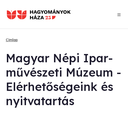
Ugrás
a
tartalomra
Címlap
Morzsa
Ma­gyar Né­pi Ipar­
mű­vé­sze­ti Mú­ze­um -
El­ér­he­tő­sé­ge­ink és
nyit­va­tar­tás