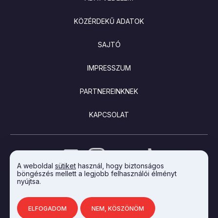
KÖZÉRDEKŰ ADATOK
SAJTÓ
IMPRESSZUM
PARTNEREINKNEK
KAPCSOLAT
A weboldal
sütiket
használ, hogy biztonságos
böngészés mellett a legjobb felhasználói élményt
nyújtsa.
AZ INTEGRAL VISION FEJLESZTETTE
ELFOGADOM
NEM, KÖSZÖNÖM