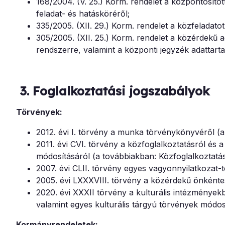
168/2004. (V. 25.) Korm. rendelet a központosíto
feladat- és hatásköréről;
335/2005. (XII. 29.) Korm. rendelet a közfeladato
305/2005. (XII. 25.) Korm. rendelet a közérdekű 
rendszerre, valamint a központi jegyzék adattart
3. Foglalkoztatási jogszabályok
Törvények:
2012. évi I. törvény a munka törvénykönyvéről (a
2011. évi CVI. törvény a közfoglalkoztatásról és
módosításáról (a továbbiakban: Közfoglalkoztatási
2007. évi CLII. törvény egyes vagyonnyilatkozat-té
2005. évi LXXXVIII. törvény a közérdekű önkénte
2020. évi XXXII törvény a kulturális intézmények
valamint egyes kulturális tárgyú törvények módosí
Kormányrendeletek: