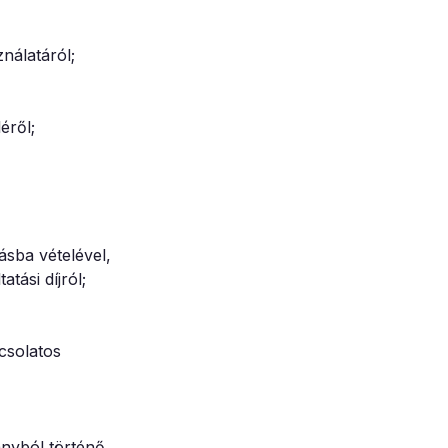
nálatáról;
éről;
ásba vételével,
tási díjról;
csolatos
ányból történő