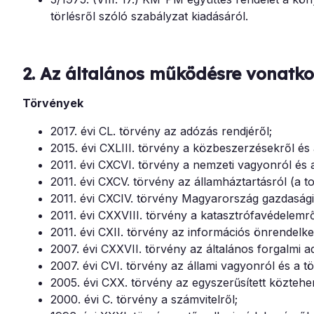
törlésről szóló szabályzat kiadásáról.
2. Az általános működésre vonatk
Törvények
2017. évi CL. törvény az adózás rendjéről;
2015. évi CXLIII. törvény a közbeszerzésekről és 
2011. évi CXCVI. törvény a nemzeti vagyonról és a
2011. évi CXCV. törvény az államháztartásról (a t
2011. évi CXCIV. törvény Magyarország gazdasági s
2011. évi CXXVIII. törvény a katasztrófavédelem
2011. évi CXII. törvény az információs önrendelke
2007. évi CXXVII. törvény az általános forgalmi a
2007. évi CVI. törvény az állami vagyonról és a tö
2005. évi CXX. törvény az egyszerűsített közteher
2000. évi C. törvény a számvitelről;