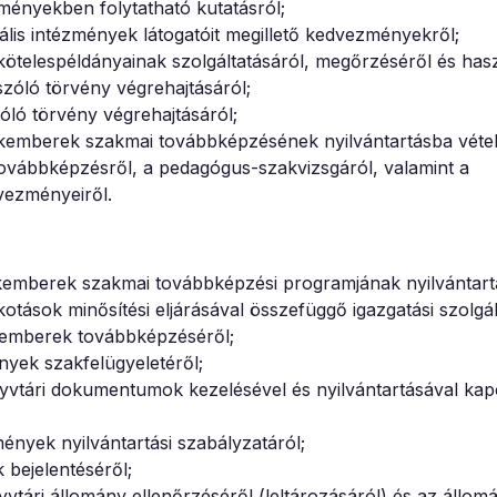
ézményekben folytatható kutatásról;
lis intézmények látogatóit megillető kedvezményekről;
 kötelespéldányainak szolgáltatásáról, megőrzéséről és hasz
 szóló törvény végrehajtásáról;
zóló törvény végrehajtásáról;
szakemberek szakmai továbbképzésének nyilvántartásba vétel
továbbképzésről, a pedagógus-szakvizsgáról, valamint a
vezményeiről.
zakemberek szakmai továbbképzési programjának nyilvántart
tások minősítési eljárásával összefüggő igazgatási szolgálta
zakemberek továbbképzéséről;
nyek szakfelügyeletéről;
nyvtári dokumentumok kezelésével és nyilvántartásával kap
ények nyilvántartási szabályzatáról;
 bejelentéséről;
yvtári állomány ellenőrzéséről (leltározásáról) és az állom