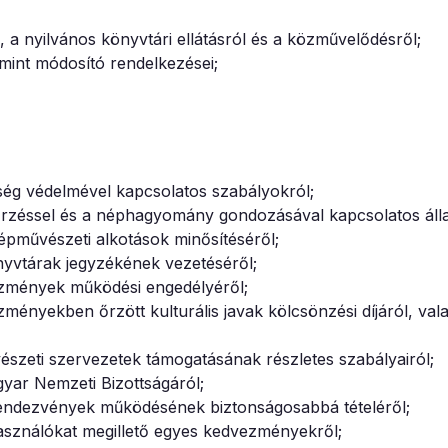
 a nyilvános könyvtári ellátásról és a közművelődésről;
amint módosító rendelkezései;
kség védelmével kapcsolatos szabályokról;
yőrzéssel és a néphagyomány gondozásával kapcsolatos áll
 népművészeti alkotások minősítéséről;
önyvtárak jegyzékének vezetéséről;
ntézmények működési engedélyéről;
ézményekben őrzött kulturális javak kölcsönzési díjáról, val
vészeti szervezetek támogatásának részletes szabályairól;
yar Nemzeti Bizottságáról;
s rendezvények működésének biztonságosabbá tételéről;
használókat megillető egyes kedvezményekről;