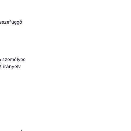
összefüggő
a személyes
K irányelv