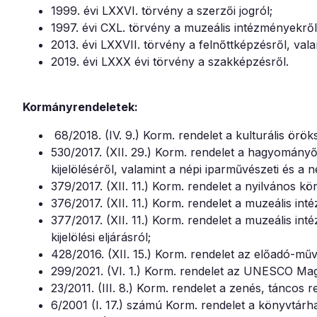
1999. évi LXXVI. törvény a szerzői jogról;
1997. évi CXL. törvény a muzeális intézményekről,
2013. évi LXXVII. törvény a felnőttképzésről, val
2019. évi LXXX évi törvény a szakképzésről.
Kormányrendeletek:
68/2018. (IV. 9.) Korm. rendelet a kulturális örö
530/2017. (XII. 29.) Korm. rendelet a hagyomán
kijelöléséről, valamint a népi iparművészeti és a
379/2017. (XII. 11.) Korm. rendelet a nyilvános k
376/2017. (XII. 11.) Korm. rendelet a muzeális i
377/2017. (XII. 11.) Korm. rendelet a muzeális int
kijelölési eljárásról;
428/2016. (XII. 15.) Korm. rendelet az előadó-mű
299/2021. (VI. 1.) Korm. rendelet az UNESCO Mag
23/2011. (III. 8.) Korm. rendelet a zenés, tánco
6/2001 (I. 17.) számú Korm. rendelet a könyvtár