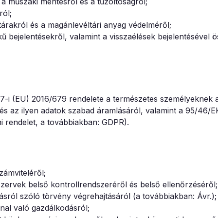
, a műszaki mentésről és a tűzoltóságról;
ról;
ltárakról és a magánlevéltári anyag védelméről;
ű bejelentésekről, valamint a visszaélések bejelentésével 
27-i (EU) 2016/679 rendelete a természetes személyeknek 
és az ilyen adatok szabad áramlásáról, valamint a 95/46/E
mi rendelet, a továbbiakban: GDPR).
zámviteléről;
 szervek belső kontrollrendszeréről és belső ellenőrzéséről;
tásról szóló törvény végrehajtásáról (a továbbiakban: Ávr.);
nal való gazdálkodásról;