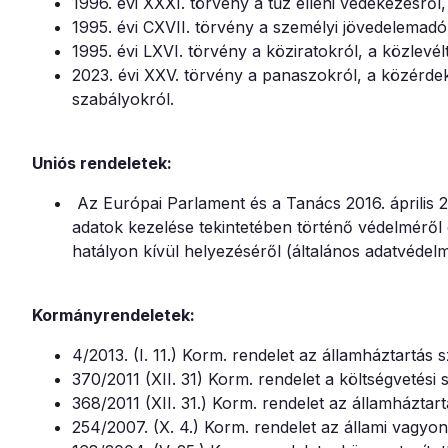
1996. évi XXXI. törvény a tűz elleni védekezésről
1995. évi CXVII. törvény a személyi jövedelemadó
1995. évi LXVI. törvény a köziratokról, a közlevé
2023. évi XXV. törvény a panaszokról, a közérdek
szabályokról.
Uniós rendeletek:
Az Európai Parlament és a Tanács 2016. április 
adatok kezelése tekintetében történő védelméről 
hatályon kívül helyezéséről (általános adatvédel
Kormányrendeletek:
4/2013. (I. 11.) Korm. rendelet az államháztartás s
370/2011 (XII. 31) Korm. rendelet a költségvetési
368/2011 (XII. 31.) Korm. rendelet az államháztar
254/2007. (X. 4.) Korm. rendelet az állami vagyon