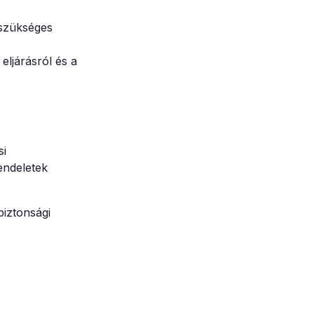
 szükséges
eljárásról és a
si
endeletek
biztonsági