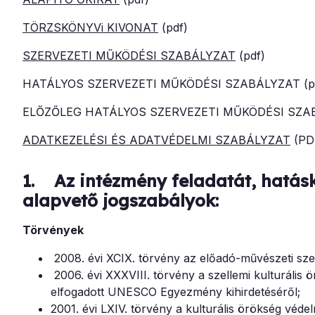
TÖRZSKÖNYVi KIVONAT
(pdf)
SZERVEZETI MŰKÖDÉSI SZABÁLYZAT
(pdf)
HATÁLYOS SZERVEZETI MŰKÖDÉSI SZABÁLYZAT (p
ELŐZŐLEG HATÁLYOS SZERVEZETI MŰKÖDÉSI SZAB
ADATKEZELÉSI ÉS ADATVÉDELMI SZABÁLYZAT
(PD
1. Az intézmény feladatát, hatás
alapvető jogszabályok:
Törvények
2008. évi XCIX. törvény az előadó-művészeti szer
2006. évi XXXVIII. törvény a szellemi kulturális
elfogadott UNESCO Egyezmény kihirdetéséről;
2001. évi LXIV. törvény a kulturális örökség védel