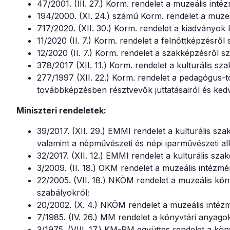
47/2001. (III. 27.) Korm. rendelet a muzeális int
194/2000. (XI. 24.) számú Korm. rendelet a muzeá
717/2020. (XII. 30.) Korm. rendelet a kiadványok
11/2020 (II. 7.) Korm. rendelet a felnőttképzésről
12/2020 (II. 7.) Korm. rendelet a szakképzésről s
378/2017 (XII. 11.) Korm. rendelet a kulturális 
277/1997 (XII. 22.) Korm. rendelet a pedagógus-
továbbképzésben résztvevők juttatásairól és ked
Miniszteri rendeletek:
39/2017. (XII. 29.) EMMI rendelet a kulturális s
valamint a népművészeti és népi iparművészeti alko
32/2017. (XII. 12.) EMMI rendelet a kulturális s
3/2009. (II. 18.) OKM rendelet a muzeális intézmé
22/2005. (VII. 18.) NKÖM rendelet a muzeális kö
szabályokról;
20/2002. (X. 4.) NKÖM rendelet a muzeális intézm
7/1985. (IV. 26.) MM rendelet a könyvtári anyagok
3/1975. (VIII. 17.) KM-PM együttes rendelet a kön