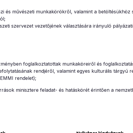
észi és művészeti munkakörökről, valamint a betöltésükhöz
ól;
szeti szervezet vezetőjének választására irányuló pályázati 
ézményben foglalkoztatottak munkaköreiről és foglalkoztatá
folytatásának rendjéről, valamint egyes kulturális tárgyú r
 EMMI rendelet);
rrások minisztere feladat- és hatáskörét érintően a nemzet