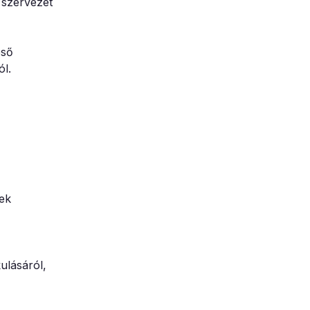
 szervezet
eső
ól.
yek
ulásáról,