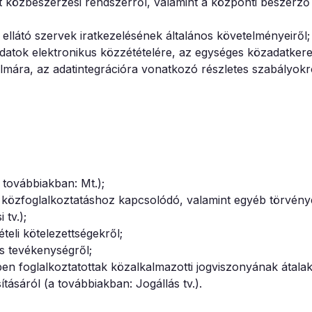
tt közbeszerzési rendszerről, valamint a központi beszerző
t ellátó szervek iratkezelésének általános követelményeiről;
adatok elektronikus közzétételére, az egységes közadatker
almára, az adatintegrációra vonatkozó részletes szabályokr
 továbbiakban: Mt.);
 a közfoglalkoztatáshoz kapcsolódó, valamint egyéb törvén
 tv.);
teli kötelezettségekről;
s tevékenységről;
ben foglalkoztatottak közalkalmazotti jogviszonyának átalak
tásáról (a továbbiakban: Jogállás tv.).