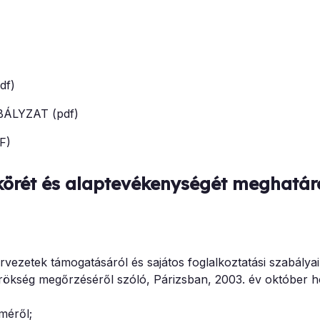
df)
ÁLYZAT (pdf)
F)
körét és alaptevékenységét meghatár
vezetek támogatásáról és sajátos foglalkoztatási szabályai
 örökség megőrzéséről szóló, Párizsban, 2003. év október h
méről;