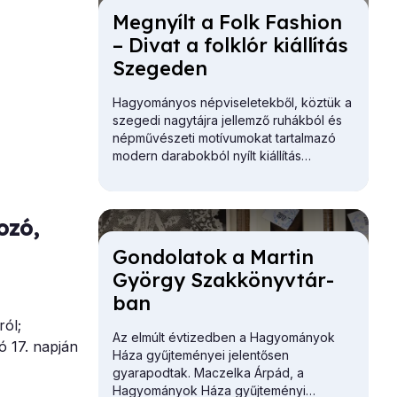
Meg­nyílt a Folk Fashi­on
– Di­vat a folk­lór ki­ál­lí­tás
Sze­ge­den
Hagyományos népviseletekből, köztük a
szegedi nagytájra jellemző ruhákból és
népművészeti motívumokat tartalmazó
modern darabokból nyílt kiállítás
Szegeden.
ozó,
Gon­do­la­tok a Mar­tin
György Szak­könyv­tár­
ban
ról;
Az elmúlt évtizedben a Hagyományok
ó 17. napján
Háza gyűjteményei jelentősen
gyarapodtak. Maczelka Árpád, a
Hagyományok Háza
gyűjteményi