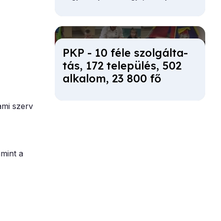
főosztályvezetője először a Martin
György Szakkönyvtár gazdagodását
vázolta.
PKP - 10 fé­le szol­gál­ta­
tás, 172 te­le­pü­lés, 502
al­ka­lom, 23 800 fő
ami szerv
amint a