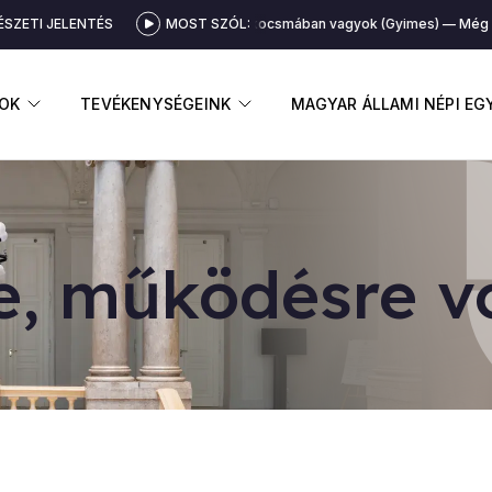
SZETI JELENTÉS
MOST SZÓL:
Még a kocsmában vagyok (Gyimes)
Még a 
GNYITÁSA
ALMENÜ MEGNYITÁSA
ALMENÜ MEGNYITÁSA
OK
TEVÉKENYSÉGEINK
MAGYAR ÁLLAMI NÉPI E
re, mű­kö­dés­re v