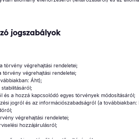
ozó jogszabályok
a törvény végrehajtási rendeletei;
 törvény végrehajtási rendeletei;
ovábbiakban: Áht);
tabilitásáról;
ről és a hozzá kapcsolódó egyes törvények módosításáról;
zési jogról és az információszabadságról (a továbbiakban: I
dóról;
rvény végrehajtási rendeletei;
viselési hozzájárulásról;