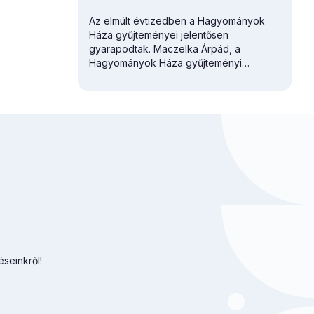
Az elmúlt évtizedben a Hagyományok
Háza gyűjteményei jelentősen
gyarapodtak. Maczelka Árpád, a
Hagyományok Háza
gyűjteményi
főosztályvezetője először a Martin
György Szakkönyvtár gazdagodását
vázolta.
éseinkről!