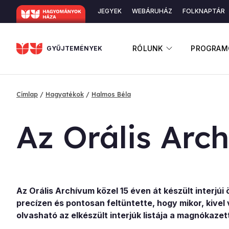
Ugrás
JEGYEK
WEBÁRUHÁZ
FOLKNAPTÁR
a
Másodlagos
tartalomra
navigáció
ALMENÜ ME
RÓLUNK
PROGRAM
GYŰJTEMÉNYEK
Címlap
Hagyatékok
Halmos Béla
Morzsa
Az Orá­lis Ar­c
Az Orális Archívum közel 15 éven át készült interj
precízen és pontosan feltüntette, hogy mikor, kivel 
olvasható az elkészült interjúk listája a magnókaze