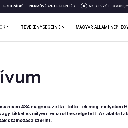
FOLKRÁDIÓ
NÉPMŰVÉSZETI JELENTÉS
MOST SZÓL:
Elköltözött a daru, 
GNYITÁSA
ALMENÜ MEGNYITÁSA
ALMENÜ MEGNYITÁSA
OK
TEVÉKENYSÉGEINK
MAGYAR ÁLLAMI NÉPI E
hí­vum
úi összesen 434 magnókazettát töltöttek meg, melyeken 
vagy kikkel és milyen témáról beszélgetett. Az alábbi tá
tták számozása szerint.