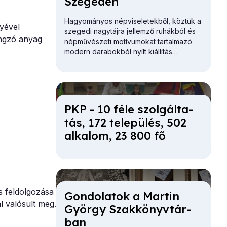
Sze­ge­den
Hagyományos népviseletekből, köztük a
lyével
szegedi nagytájra jellemző ruhákból és
hangzó anyag
népművészeti motívumokat tartalmazó
modern darabokból nyílt kiállítás
Szegeden.
PKP - 10 fé­le szol­gál­ta­
tás, 172 te­le­pü­lés, 502
al­ka­lom, 23 800 fő
s feldolgozása
Gon­do­la­tok a Mar­tin
l valósult meg.
György Szak­könyv­tár­
ban