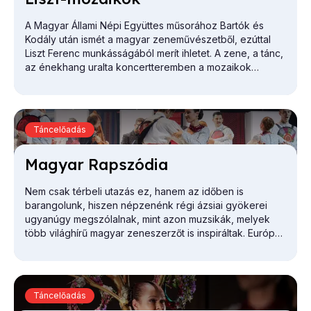
A Magyar Állami Népi Együttes műsorához Bartók és
Kodály után ismét a magyar zeneművészetből, ezúttal
Liszt Ferenc munkásságából merít ihletet. A zene, a tánc,
az énekhang uralta koncertteremben a mozaikok
egységbe, nagy ívű tablóvá rendeződnek, hogy ezáltal
a múlt megelevenedjen, és jelenünk a gyökereire
találjon.
Táncelőadás
Ma­gyar Rap­szó­dia
Nem csak térbeli utazás ez, hanem az időben is
barangolunk, hiszen népzenénk régi ázsiai gyökerei
ugyanúgy megszólalnak, mint azon muzsikák, melyek
több világhírű magyar zeneszerzőt is inspiráltak. Európa
ezeréves történeti zenéjének és táncának lenyomata
ez.
Táncelőadás