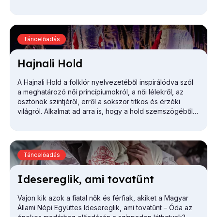
szabadságot, lehetőséget teremtsünk a modern XXI.
századi ember számára.
Táncelőadás
Haj­na­li Hold
A
Hajnali Hold
a folklór nyelvezetéből inspirálódva szól
a
meghatározó női princípiumokról, a női lélekről, az
ösztönök szintjéről, erről a sokszor titkos és érzéki
világról. Alkalmat ad arra is, hogy a hold szemszögéből
vizsgálva említést tegyen a napról, a férfi princípiumról.
Táncelőadás
Ide­se­reg­lik, ami to­va­tűnt
Vajon kik azok a fiatal nők és férfiak, akiket a Magyar
Állami Népi Együttes
Idesereglik, ami tovatűnt – Óda az