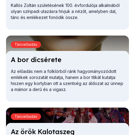
Kallós Zoltán születésének 100. évfordulója alkalmából
olyan színpadi utazásra hívjuk a nézőt, amelyben dal,
tánc és emlékezet fonódik össze.
Táncelőadás
A bor di­csé­re­te
Az előadás nem a folklórból ránk hagyományozódott
emlékek sorozatát mutatja, hanem a bor titkát kutatja:
hiszen egy kortyban ott a szentség az áldozat az ünnep
a mámor a derű és a vigasz.
Táncelőadás
Az örök Ka­lo­ta­szeg