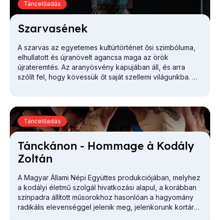
Táncelőadás
Szar­va­sé­nek
A szarvas az egyetemes kultúrtörténet ősi szimbóluma,
elhullatott és újranövelt agancsa maga az örök
újrateremtés. Az aranyösvény kapujában áll, és arra
szólít fel, hogy kövessük őt saját szellemi világunkba. Ő
a démon, a sámán, a varázsló, a tündér vagy a halottak
királya, aki képes egy más világba, az új világba hívni a
rá vadászót.
Táncelőadás
Tánc­ká­non - Hom­mage à Ko­dály
Zol­tán
A Magyar Állami Népi Együttes produkciójában, melyhez
a kodályi életmű szolgál hivatkozási alapul, a korábban
színpadra állított műsorokhoz hasonlóan a hagyomány
radikális elevenséggel jelenik meg, jelenkorunk kortárs
megnyilvánulásaival szimbiózisban.