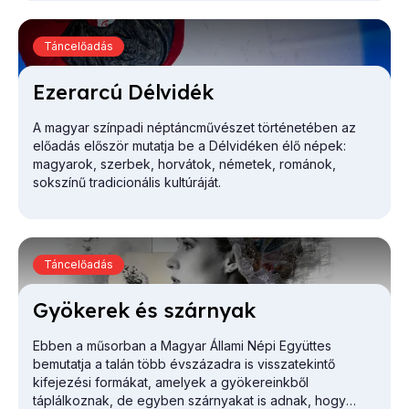
létezni, alkotni kívánó ember dilemmáit is.
Táncelőadás
Ezer­ar­cú Dél­vi­dék
A magyar színpadi néptáncművészet történetében az
előadás először mutatja be a Délvidéken élő népek:
magyarok, szerbek, horvátok, németek, románok,
sokszínű tradicionális kultúráját.
Táncelőadás
Gyö­ke­rek és szár­nyak
Ebben a műsorban a Magyar Állami Népi Együttes
bemutatja a talán több évszázadra is visszatekintő
kifejezési formákat, amelyek a gyökereinkből
táplálkoznak, de egyben szárnyakat is adnak, hogy