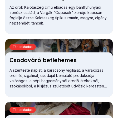
Az örök Kalotaszeg
című előadás egy bánffyhunyadi
zenész család, a Vargák "Csipások" zenéje kapcsán
foglalja össze Kalotaszeg tipikus román, magyar, cigány
népzenéjét, táncait.
Táncelőadás
Cso­da­vá­ró bet­le­he­mes
A szenteste napját, a karácsony vigíliáját, a várakozás
örömét, izgalmát, csodáját bemutató produkciója
valóságos, a népi hagyományból eredő játékokból,
szokásokból, a Kisjézus születését üdvözlő keresztény
tradícióból, valamint az e naphoz köthető mesés, csodás
történetekből épül fel.
Táncelőadás