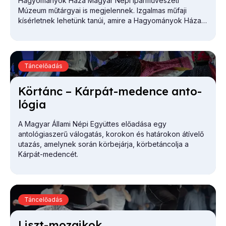
Hagyományok Háza Magyar Népi Iparművészeti
Múzeum műtárgyai is megjelennek. Izgalmas műfaji
kísérletnek lehetünk tanúi, amire a Hagyományok Háza
életében még nem volt példa.
Táncelőadás
Kör­tánc – Kár­pát-me­den­ce an­to­
ló­gia
A Magyar Állami Népi Együttes
előadása egy
antológiaszerű válogatás, korokon és határokon átívelő
utazás, amelynek során körbejárja, körbetáncolja a
Kárpát-medencét.
Táncelőadás
Liszt-mo­za­i­kok