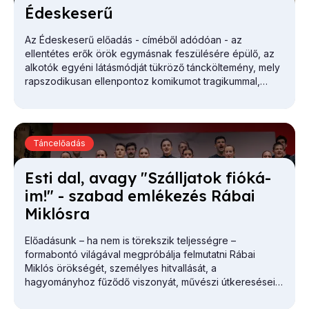
Édes­ke­se­rű
Az
Édeskeserű
előadás - címéből adódóan - az
ellentétes erők örök egymásnak feszülésére épülő, az
alkotók egyéni látásmódját tükröző táncköltemény, mely
rapszodikusan ellenpontoz komikumot tragikummal,
örömöt bánattal, életet halállal.
Táncelőadás
Es­ti dal, avagy "Száll­ja­tok fi­ó­ká­
im!" - sza­bad em­lé­ke­zés Rá­bai
Mik­lós­ra
Előadásunk – ha nem is törekszik teljességre –
formabontó világával megpróbálja felmutatni Rábai
Miklós örökségét, személyes hitvallását, a
hagyományhoz fűződő viszonyát, művészi útkereséseit,
mindemellett a kommunista kultúrpolitika szorításában