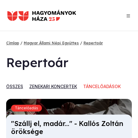
Ugrás
a
tartalomra
Címlap
Magyar Állami Népi Együttes
Repertoár
Morzsa
Repertoár
ÖSSZES
ZENEKARI KONCERTEK
TÁNCELŐADÁSOK
Táncelőadás
"Szállj el, ma­dár..." - Kal­lós Zol­tán
örök­sé­ge