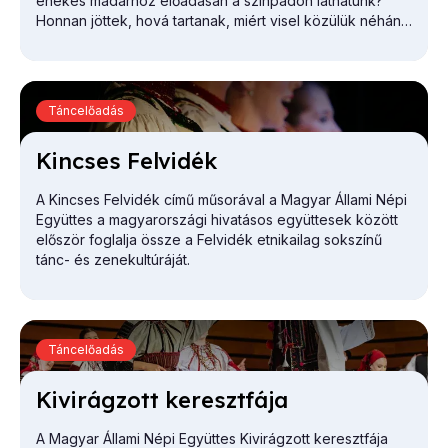
énekes madárhoz
előadásán a színpadon láthatunk?
Honnan jöttek, hová tartanak, miért visel közülük néhány
hátizsákot?
Táncelőadás
Kin­cses Fel­vi­dék
A
Kincses Felvidék
című műsorával a Magyar Állami Népi
Együttes a magyarországi hivatásos együttesek között
először foglalja össze a Felvidék etnikailag sokszínű
tánc- és zenekultúráját.
Táncelőadás
Ki­vi­rág­zott ke­reszt­fá­ja
A Magyar Állami Népi Együttes
Kivirágzott keresztfája