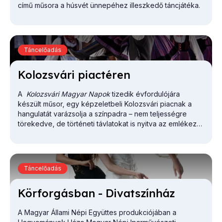
című műsora a húsvét ünnepéhez illeszkedő táncjátéka.
Táncelőadás
Ko­lozs­vá­ri pi­ac­té­ren
A
Kolozsvári Magyar Napok
tizedik évfordulójára
készült műsor, egy képzeletbeli Kolozsvári piacnak a
hangulatát varázsolja a színpadra – nem teljességre
törekedve, de történeti távlatokat is nyitva az emlékezet
horizontján – természetesen nem drámában, hanem a
néptánc és a népzene költői nyelvét használva.
Táncelőadás
Kör­for­gás­ban - Di­vat­szín­ház
A Magyar Állami Népi Együttes produkciójában a