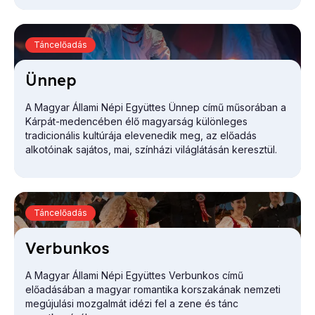
Táncelőadás
Ün­nep
A Magyar Állami Népi Együttes
Ünnep
című műsorában a
Kárpát-medencében élő magyarság különleges
tradicionális kultúrája elevenedik meg, az előadás
alkotóinak sajátos, mai, színházi világlátásán keresztül.
Táncelőadás
Ver­bun­kos
A Magyar Állami Népi Együttes
Verbunkos
című
előadásában a magyar romantika korszakának nemzeti
megújulási mozgalmát idézi fel a zene és tánc