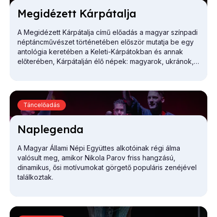
Meg­idé­zett Kár­pát­al­ja
A
Megidézett Kárpátalja
című előadás a magyar színpadi
néptáncművészet történetében először mutatja be egy
antológia keretében a Keleti-Kárpátokban és annak
előterében, Kárpátalján élő népek: magyarok, ukránok,
ruszinok, románok, cigányok, zsidók, sokszínű és
gazdag tradicionális kultúráját.
Táncelőadás
Nap­le­gen­da
A Magyar Állami Népi Együttes alkotóinak régi álma
valósult meg, amikor Nikola Parov friss hangzású,
dinamikus, ősi motívumokat görgető populáris zenéjével
találkoztak.