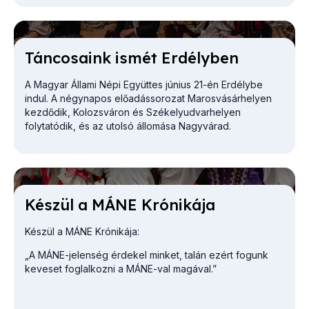
Tán­co­sa­ink is­mét Er­dély­ben
A Magyar Állami Népi Együttes június 21-én Erdélybe
indul. A négynapos előadássorozat Marosvásárhelyen
kezdődik, Kolozsváron és Székelyudvarhelyen
folytatódik, és az utolsó állomása Nagyvárad.
Ké­szül a MÁNE Kró­ni­ká­ja
Készül a MÁNE Krónikája:
„A MÁNE-jelenség érdekel minket, talán ezért fogunk
keveset foglalkozni a MÁNE-val magával.”