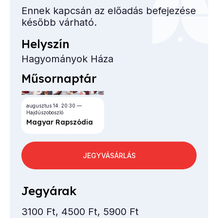
Ennek kapcsán az előadás befejezése
később várható.
Helyszín
Hagyományok Háza
Műsornaptár
augusztus 14.
20:30
Hajdúszoboszló
Ma­gyar Rap­szó­dia
JEGYVÁSÁRLÁS
Jegyárak
3100 Ft, 4500 Ft, 5900 Ft