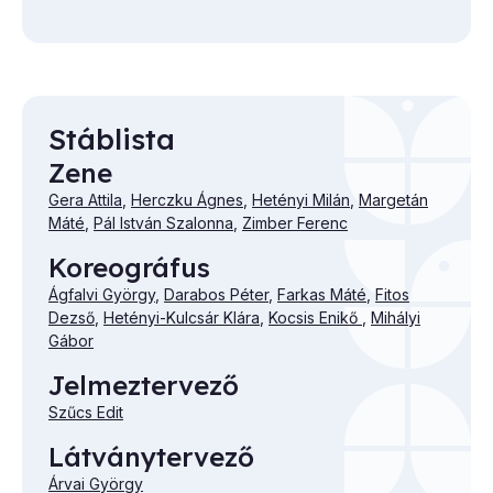
Stáblista
Zene
Gera Attila
,
Herczku Ágnes
,
Hetényi Milán
,
Margetán
Máté
,
Pál István Szalonna
,
Zimber Ferenc
Koreográfus
Ágfalvi György
,
Darabos Péter
,
Farkas Máté
,
Fitos
Dezső
,
Hetényi-Kulcsár Klára
,
Kocsis Enikő
,
Mihályi
Gábor
Jelmeztervező
Szűcs Edit
Látványtervező
Árvai György