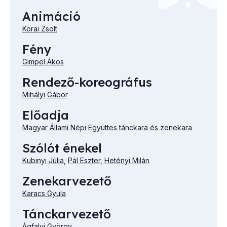
Animáció
Korai Zsolt
Fény
Gimpel Ákos
Rendező-koreográfus
Mihályi Gábor
Előadja
Magyar Állami Népi Együttes tánckara és zenekara
Szólót énekel
Kubinyi Júlia
,
Pál Eszter
,
Hetényi Milán
Zenekarvezető
Karacs Gyula
Tánckarvezető
Ágfalvi György