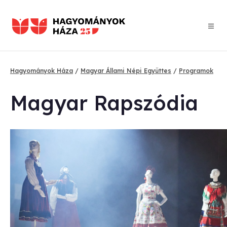
Ugrás
a
tartalomra
Hagyományok Háza
Magyar Állami Népi Együttes
Programok
Morzsa
Ma­gyar Rap­szó­dia