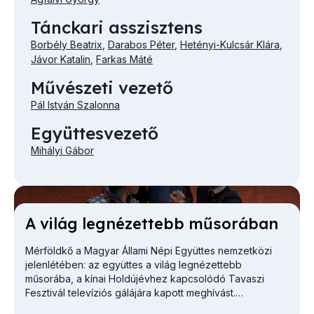
Tánckari asszisztens
Borbély Beatrix
,
Darabos Péter
,
Hetényi-Kulcsár Klára
,
Jávor Katalin
,
Farkas Máté
Művészeti vezető
Pál István Szalonna
Együttesvezető
Mihályi Gábor
A vi­lág leg­né­zet­tebb mű­so­rá­ban
Mérföldkő a Magyar Állami Népi Együttes nemzetközi
jelenlétében: az együttes a világ legnézettebb
műsorába, a kínai Holdújévhez kapcsolódó Tavaszi
Fesztivál televíziós gálájára kapott meghívást.