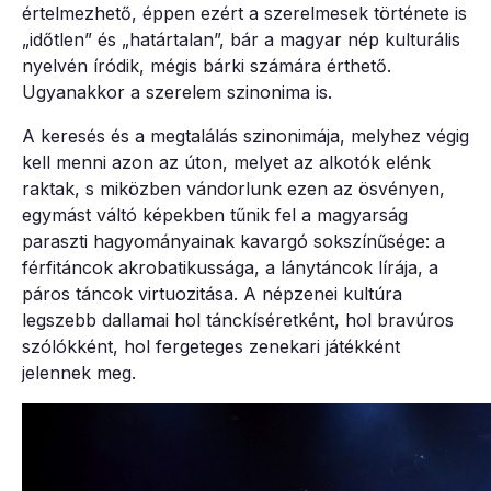
értelmezhető, éppen ezért a szerelmesek története is
„időtlen” és „határtalan”, bár a magyar nép kulturális
nyelvén íródik, mégis bárki számára érthető.
Ugyanakkor a szerelem szinonima is.
A keresés és a megtalálás szinonimája, melyhez végig
kell menni azon az úton, melyet az alkotók elénk
raktak, s miközben vándorlunk ezen az ösvényen,
egymást váltó képekben tűnik fel a magyarság
paraszti hagyományainak kavargó sokszínűsége: a
férfitáncok akrobatikussága, a lánytáncok lírája, a
páros táncok virtuozitása. A népzenei kultúra
legszebb dallamai hol tánckíséretként, hol bravúros
szólókként, hol fergeteges zenekari játékként
jelennek meg.