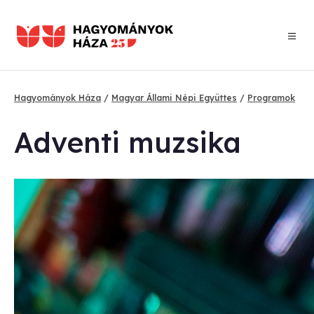
Ugrás
a
tartalomra
Hagyományok Háza
Magyar Állami Népi Együttes
Programok
Morzsa
Ad­ven­ti mu­zsi­ka