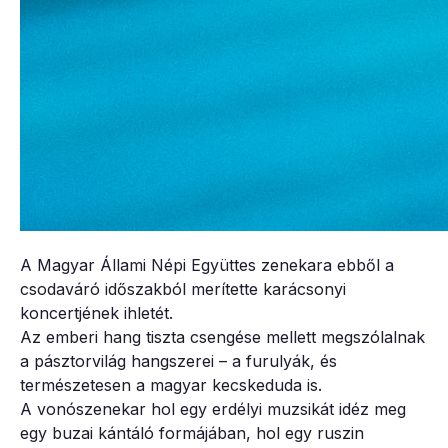
A Magyar Állami Népi Együttes zenekara ebből a
csodaváró időszakból merítette karácsonyi
koncertjének ihletét.
Az emberi hang tiszta csengése mellett megszólalnak
a pásztorvilág hangszerei – a furulyák, és
természetesen a magyar kecskeduda is.
A vonószenekar hol egy erdélyi muzsikát idéz meg
egy buzai kántáló formájában, hol egy ruszin