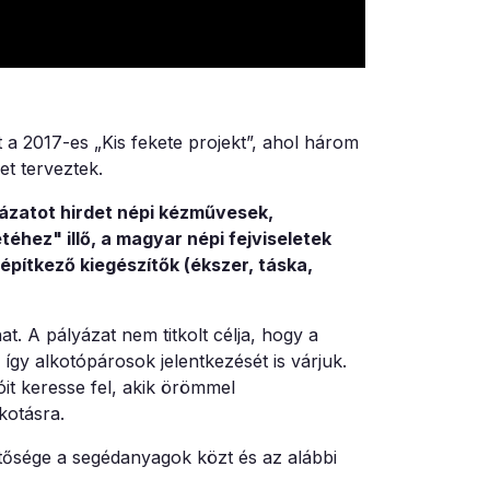
a 2017-es „Kis fekete projekt”, ahol három
et terveztek.
yázatot hirdet népi kézművesek,
éhez" illő, a magyar népi fejviseletek
építkező kiegészítők (ékszer, táska,
hat.
A pályázat nem titkolt célja, hogy a
így alkotópárosok jelentkezését is várjuk.
óit keresse fel, akik örömmel
kotásra.
etősége a segédanyagok közt és az alábbi