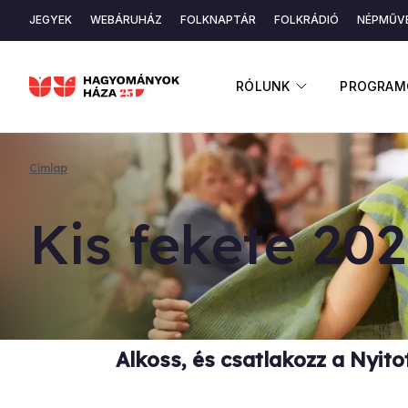
Ugrás
JEGYEK
WEBÁRUHÁZ
FOLKNAPTÁR
FOLKRÁDIÓ
NÉPMŰVÉ
a
Másodlagos
tartalomra
navigáció
ALMENÜ ME
RÓLUNK
PROGRAM
Címlap
Morzsa
Kis fe­ke­te 20
Alkoss, és c
satlakozz a Nyito