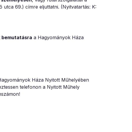
ca 69.) címre eljuttatni. (Nyitvatartás: K:
k bemutatásra
a Hagyományok Háza
 a Hagyományok Háza Nyitott Műhelyében
yeztessen telefonon a Nyitott Műhely
onszámon!