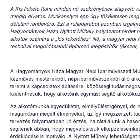
A Kis Fekete Ruha minden nő szekrényének alapvető ru
mindig divatos. Munkahelyre épp úgy tökéletesen megf
délutáni randevúra. Ezt a ruhadarabot azonban izgalma
Hagyományok Háza Nyitott Műhely pályázatot hirdet 
alkotók számára a „kis feketéhez” illő, a magyar népi 
technikai megoldásaiból építkező kiegészítők (ékszer, t
A Hagyományok Háza Magyar Népi Iparművészeti Múz
kézműves mesterekből, népi iparművészekből álló alko
teremt a kapcsolatok építésére, közösségi tudásmego
kijelenthetjük, hogy alkotóink egymást segítő alkotókö
Az alkotómunka egyedüllétet, elmélyülést igényel, de n
magunkban megélt élményeket, az így megszerzett tudá
tervezés folyamatában, jó érzés, ha rátalálunk a has
segítenek abban, hogy megvalósítsuk elképzeléseinket
érdeklődése is motiváló. A Nyitott Műhely lehetőséget