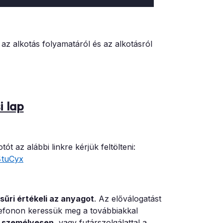
s az alkotás folyamatáról és az alkotásról
i lap
t az alábbi linkre kérjük feltölteni:
4tuCyx
sűri értékeli az anyagot
. Az előválogatást
elefonon keressük meg a továbbiakkal
k személyesen
, vagy futárszolgálattal a