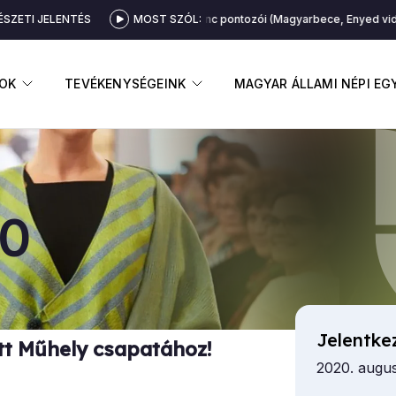
SZETI JELENTÉS
Kulcsár Ferenc pontozói (Magyarbece, Enyed vidék
MOST SZÓL:
GNYITÁSA
ALMENÜ MEGNYITÁSA
ALMENÜ MEGNYITÁSA
OK
TEVÉKENYSÉGEINK
MAGYAR ÁLLAMI NÉPI E
20
Jelentke
tt Műhely csapatához!
2020. augus