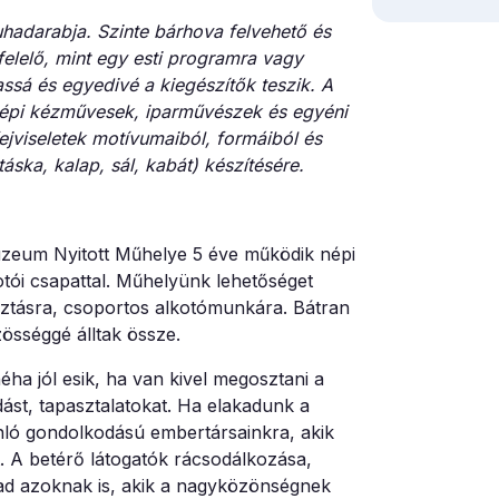
hadarabja. Szinte bárhova felvehető és
elelő, mint egy esti programra vagy
ssá és egyedivé a kiegészítők teszik.
A
népi kézművesek, iparművészek és egyéni
fejviseletek motívumaiból, formáiból és
áska, kalap, sál, kabát) készítésére.
eum Nyitott Műhelye 5 éve működik népi
tói csapattal. Műhelyünk lehetőséget
sztásra, csoportos alkotómunkára. Bátran
zösséggé álltak össze.
éha jól esik, ha van kivel megosztani a
st, tapasztalatokat. Ha elakadunk a
onló gondolkodású embertársainkra, akik
. A betérő látogatók rácsodálkozása,
 ad azoknak is, akik a nagyközönségnek