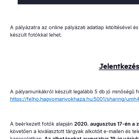
A pályázatra az online pályázati adatlap kitöltésével é
készült fotókkal lehet.
Jelentkezés
A pályamunkákról készült legalább 5 db jó minőségű fotó
https://felho.hagyomanyokhaza.hu:5001/sharing/umh
A beérkezett fotók alapján
2020. augusztus 17-én a z
követően a kiválasztott tárgyak alkotóit e-mailen és t
kapcsolatban.
Az alkotásokat augusztus 19-ig várju