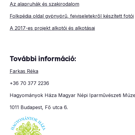
Az alapruhák és szakirodalom
Folkpédia oldal gyönyörű, fejviseletekről készített fotói
A 2017-es projekt alkotói és alkotásai
További információ:
Farkas Réka
+36 70 377 2236
Hagyományok Háza Magyar Népi Iparművészeti Múze
1011 Budapest, Fő utca 6.