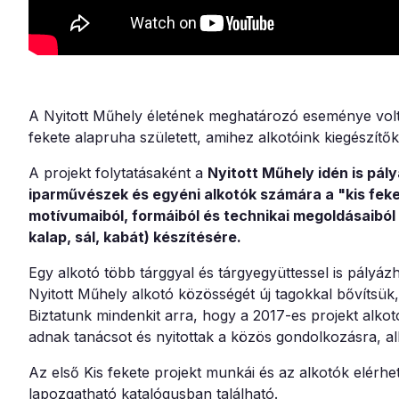
A Nyitott Műhely életének meghatározó eseménye volt 
fekete alapruha született, amihez alkotóink kiegészítők
A projekt folytatásaként a
Nyitott Műhely idén is pál
iparművészek és egyéni alkotók számára a "kis feket
motívumaiból, formáiból és technikai megoldásaiból 
kalap, sál, kabát) készítésére.
Egy alkotó több tárggyal és tárgyegyüttessel is pályáz
Nyitott Műhely alkotó közösségét új tagokkal bővítsük, 
Biztatunk mindenkit arra, hogy a 2017-es projekt alkot
adnak tanácsot és nyitottak a közös gondolkozásra, al
Az első Kis fekete projekt munkái és az alkotók elérh
lapozgatható katalógusban található.