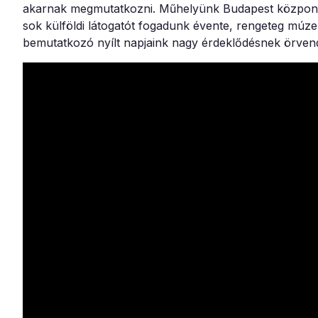
akarnak megmutatkozni. Műhelyünk Budapest központjá
sok külföldi látogatót fogadunk évente, rengeteg múze
bemutatkozó nyílt napjaink nagy érdeklődésnek örven