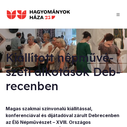
Ugrás
a
tartalomra
Hagyományok Háza
Hírek
Morzsa
Ki­ál­lí­tott nép­mű­vé­
sze­ti al­ko­tá­sok Deb­
re­cen­ben
Magas szakmai színvonalú kiállítással,
konferenciával és díjátadóval zárult Debrecenben
az Élő Népművészet – XVIII. Országos