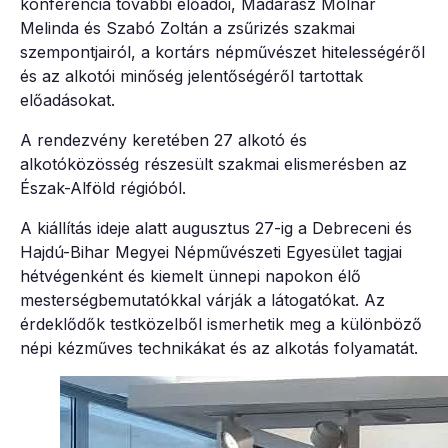
konferencia további előadói, Madarász Molnár
Melinda és Szabó Zoltán a zsűrizés szakmai
szempontjairól, a kortárs népművészet hitelességéről
és az alkotói minőség jelentőségéről tartottak
előadásokat.
A rendezvény keretében 27 alkotó és
alkotóközösség részesült szakmai elismerésben az
Észak-Alföld régióból.
A kiállítás ideje alatt augusztus 27-ig a Debreceni és
Hajdú-Bihar Megyei Népművészeti Egyesület tagjai
hétvégenként és kiemelt ünnepi napokon élő
mesterségbemutatókkal várják a látogatókat. Az
érdeklődők testközelből ismerhetik meg a különböző
népi kézműves technikákat és az alkotás folyamatát.