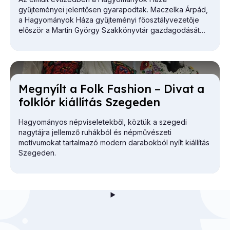
gyűjteményei jelentősen gyarapodtak. Maczelka Árpád,
a
Hagyományok Háza
gyűjteményi főosztályvezetője
először a Martin György Szakkönyvtár gazdagodását
vázolta.
Meg­nyílt a Folk Fashi­on – Di­vat a
folk­lór ki­ál­lí­tás Sze­ge­den
Hagyományos népviseletekből, köztük a szegedi
nagytájra jellemző ruhákból és népművészeti
motívumokat tartalmazó modern darabokból nyílt kiállítás
Szegeden.