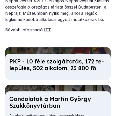
Népművészet XVIII. Országos Népművészeti Kiállítás
összefoglaló országos tárlata ősszel Budapesten, a
Néprajzi Múzeumban nyílik meg, ahol a régiók
legkiemelkedőbb alkotásai együtt mutatkoznak be.
Bővebb információ
ITT
PKP - 10 fé­le szol­gál­ta­tás, 172 te­
le­pü­lés, 502 al­ka­lom, 23 800 fő
Gon­do­la­tok a Mar­tin György
Szak­könyv­tár­ban
Az elmúlt évtizedben a Hagyományok Háza