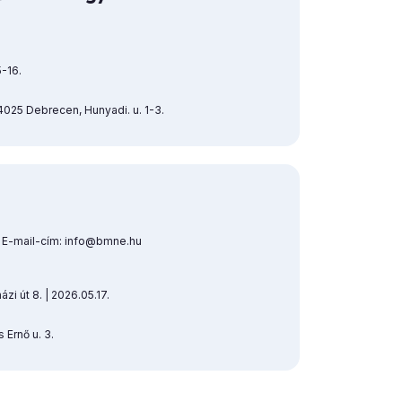
-16.
 4025 Debrecen, Hunyadi. u. 1-3.
| E-mail-cím: info@bmne.hu
 út 8. | 2026.05.17.
 Ernő u. 3.