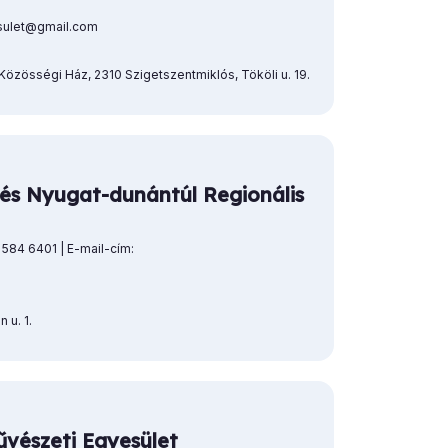
esulet@gmail.com
és Közösségi Ház, 2310 Szigetszentmiklós, Tököli u. 19.
és Nyugat-dunántúl Regionális
584 6401 | E-mail-cím:
 u. 1.
vészeti Egyesület