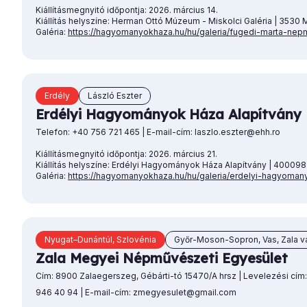
Kiállításmegnyitó időpontja: 2026. március 14.
Kiállítás helyszíne: Herman Ottó Múzeum - Miskolci Galéria | 3530 Mi
Galéria:
https://hagyomanyokhaza.hu/hu/galeria/fugedi-marta-ne
Erdély
László Eszter
Erdélyi Hagyományok Háza Alapítvány
Telefon: +40 756 721 465 | E-mail-cím: laszlo.eszter@ehh.ro
Kiállításmegnyitó időpontja: 2026. március 21.
Kiállítás helyszíne: Erdélyi Hagyományok Háza Alapítvány | 400098 
Galéria:
https://hagyomanyokhaza.hu/hu/galeria/erdelyi-hagyoman
Nyugat–Dunántúl, Szlovénia
Győr-Moson-Sopron, Vas, Zala v
Zala Megyei Népművészeti Egyesület
Cím: 8900 Zalaegerszeg, Gébárti-tó 15470/A hrsz | Levelezési cím:
946 40 94 | E-mail-cím: zmegyesulet@gmail.com