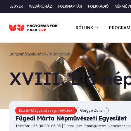
Ugrás
JEGYEK
WEBÁRUHÁZ
FOLKNAPTÁR
FOLKRÁDIÓ
NÉPMŰVÉ
a
Másodlagos
tartalomra
navigáció
ALMENÜ ME
RÓLUNK
PROGRAM
Hagyományok Háza
Programok
Morzsa
XVI­II. Élő nép
Észak–Magyarország, Felvidék
Gergye Zoltán
Fügedi Márta Népművészeti Egyesület
Telefon: +36 30 381 85 95 | E-mail-cím: fmne@kezmuvesekhaza.h