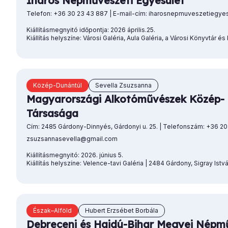
Iharos Népművészeti Egyesület
Telefon: +36 30 23 43 887 | E-mail-cím: iharosnepmuveszetiegy
Kiállításmegnyitó időpontja: 2026 április.25.
Kiállítás helyszíne: Városi Galéria, Aula Galéria, a Városi Könyvtár 
Közép-Dunántúl
Sevella Zsuzsanna
Magyarországi Alkotóművészek Közép- 
Társasága
Cím: 2485 Gárdony-Dinnyés, Gárdonyi u. 25. | Telefonszám: +36 20 
zsuzsannasevella@gmail.com
Kiállításmegnyitó: 2026. június 5.
Kiállítás helyszíne: Velence-tavi Galéria | 2484 Gárdony, Sigray István
Észak–Alföld
Hubert Erzsébet Borbála
Debreceni és Hajdú-Bihar Megyei Népmű