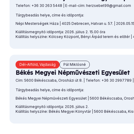
Telefon: +36 30 263 5448 | E-mail-cím: herzsebet99@gmail.com
Tárgybeadás helye, címe és időpontja:
Népi Mesterségek Háza | 4025 Debrecen, Hatvan u. 57. | 2026.05.15
Kiállításmegnyitó időpontja: 2026. július 2. 15.00 óra
Kiállítás helyszíne: Kölcsey Központ, Bényi Árpád terem és előtér |
Dél–Alföld, Vajdaság
Pál Miklósné
Békés Megyei Népművészeti Egyesület
Cím: 5600 Békéscsaba, Orosházi út 8. | Telefon: +36 30 2997789 
Tárgybeadás helye, címe és időpontja:
Békés Megyei Népművészeti Egyesület | 5600 Békéscsaba, Orosházi
Kiállításmegnyitó időpontja: 2026. július 2.
Kiállítás helyszíne: Békés Megyei Könyvtár | 5600 Békéscsaba, Kiss