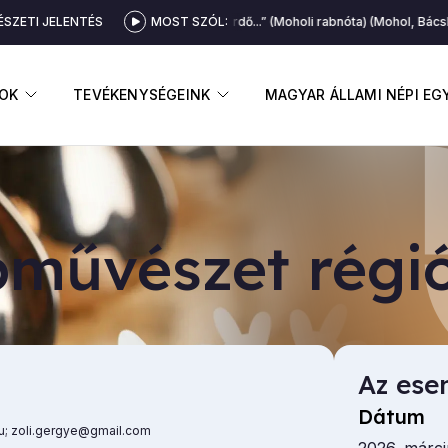
SZETI JELENTÉS
MOST SZÓL:
„Erdő, erdő...” (Moholi rabnóta) (Mohol, Bácska
GNYITÁSA
ALMENÜ MEGNYITÁSA
ALMENÜ MEGNYITÁSA
OK
TEVÉKENYSÉGEINK
MAGYAR ÁLLAMI NÉPI E
­mű­vé­szet ré­gi
Az ese
Dátum
u; zoli.gergye@gmail.com