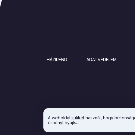
LÁBLÉC
HÁZIREND
ADATVÉDELEM
A weboldal
sütiket
használ, hogy biztonságo
élményt nyújtsa.