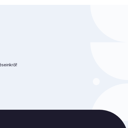
éseinkről!