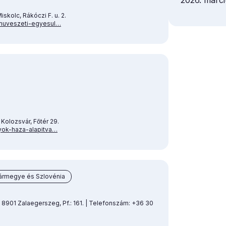
2026. márci
skolc, Rákóczi F. u. 2.
pmuveszeti-egyesul…
Kolozsvár, Főtér 29.
yok-haza-alapitva…
ármegye és Szlovénia
 8901 Zalaegerszeg, Pf.: 161. | Telefonszám: +36 30