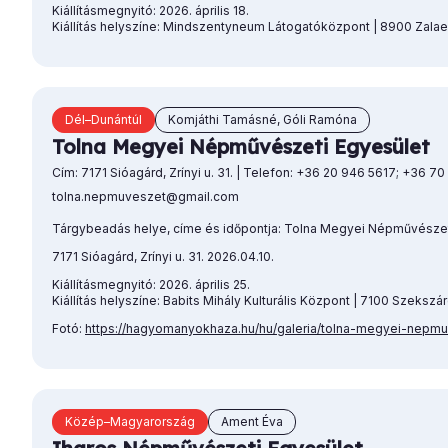
Kiállításmegnyitó: 2026. április 18.
Kiállítás helyszíne: Mindszentyneum Látogatóközpont | 8900 Zalae
Dél–Dunántúl
Komjáthi Tamásné, Góli Ramóna
Tolna Megyei Népművészeti Egyesület
Cím: 7171 Sióagárd, Zrínyi u. 31. | Telefon: +36 20 946 5617; +36 70
tolna.nepmuveszet@gmail.com
Tárgybeadás helye, címe és időpontja: Tolna Megyei Népművészet
7171 Sióagárd, Zrínyi u. 31. 2026.04.10.
Kiállításmegnyitó: 2026. április 25.
Kiállítás helyszíne: Babits Mihály Kulturális Központ | 7100 Szekszárd
Fotó:
https://hagyomanyokhaza.hu/hu/galeria/tolna-megyei-nepm
Közép–Magyarország
Ament Éva