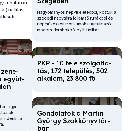
Sze­ge­den
ogy a határon
(kiállítás,
Hagyományos népviseletekből, köztük a
ttesek
szegedi nagytájra jellemző ruhákból és
népművészeti motívumokat tartalmazó
modern darabokból nyílt kiállítás
Szegeden.
PKP - 10 fé­le szol­gál­ta­
0
tás, 172 te­le­pü­lés, 502
 ze­ne­
al­ka­lom, 23 800 fő
ró együt­
a­lan
ján együtt
Gon­do­la­tok a Mar­tin
üttesek
 mindenkit a
György Szak­könyv­tár­
...
ban