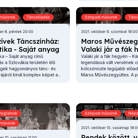
 műsorok
Táncelőadás
Színpadi műsorok
Tánc
er 8. péntek 20:00
2021. október 9. szombat 18:00
zí­vek Tánc­szín­ház:
Ma­ros Mű­vész­eg
ti­ka - Sa­ját anyag
Va­la­ki jár a fák
ka – Saját anyag című
Valaki jár a fák hegyén – K
s a Szlovákia területén élő
legendássá vált versének c
gek hagyományos tánc- és
kölcsönözte legújabb előa
ájáról kínál komplex képet a...
Maros Művészegyüttes. A pr
programok
Színpadi műsorok
Nép
 műsorok
2021. október 10. vasárnap 18:
Ren­dek kö­zött, 
er 10. vasárnap 11:00