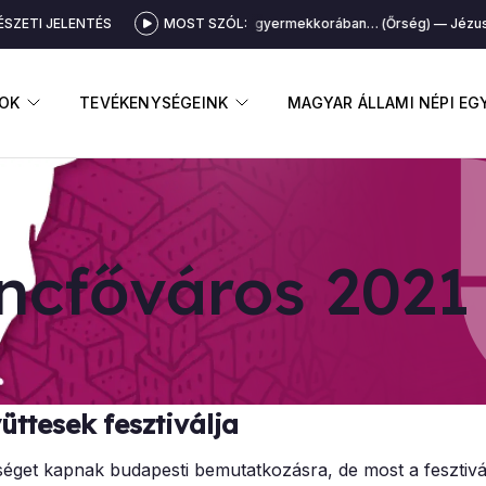
SZETI JELENTÉS
MOST SZÓL:
Jézus gyermekkorában… (Őrség)
Jézus 
GNYITÁSA
ALMENÜ MEGNYITÁSA
ALMENÜ MEGNYITÁSA
OK
TEVÉKENYSÉGEINK
MAGYAR ÁLLAMI NÉPI E
nc­fő­vá­ros 2021
ttesek fesztiválja
tőséget kapnak budapesti bemutatkozásra, de most a fesztiv