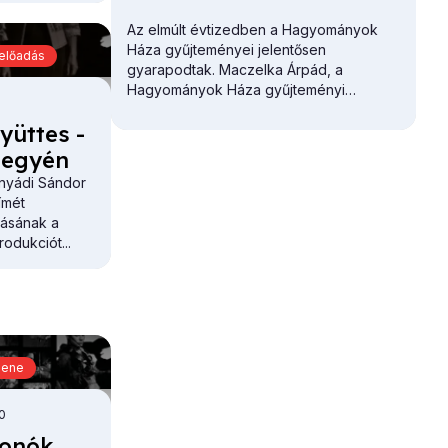
Az elmúlt évtizedben a Hagyományok
Háza gyűjteményei jelentősen
előadás
gyarapodtak. Maczelka Árpád, a
Hagyományok Háza
gyűjteményi
főosztályvezetője először a Martin
yüt­tes -
György Szakkönyvtár gazdagodását
vázolta.
 he­gyén
ányádi Sándor
ímét
dásának a
odukciót...
zene
00
vo­nók