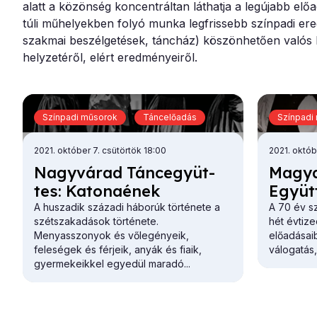
alatt a közönség koncentráltan láthatja a legújabb elő
túli műhelyekben folyó munka legfrissebb színpadi er
szakmai beszélgetések, táncház) köszönhetően valós
helyzetéről, elért eredményeiről.
Színpadi műsorok
Táncelőadás
Színpadi
2021. október 7. csütörtök 18:00
2021. októb
Nagy­vá­rad Tánc­együt­
Ma­gya
tes: Ka­to­na­ének
Együt­
A huszadik századi háborúk története a
A 70 év sz
szétszakadások története.
hét évtiz
Menyasszonyok és vőlegényeik,
előadásaib
feleségek és férjeik, anyák és fiaik,
válogatás,
gyermekeikkel egyedül maradó...