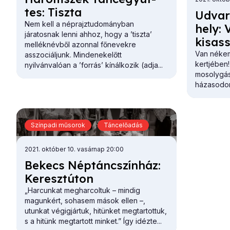
tes: Tisz­ta
Ud­var
Nem kell a néprajztudományban
hely: 
járatosnak lenni ahhoz, hogy a ’tiszta’
kis­as
melléknévből azonnal főnevekre
Van nékem
asszociáljunk. Mindenekelőtt
kertjében!
nyilvánvalóan a ’forrás’ kínálkozik (adja...
mosolygás
házasodom
Színpadi műsorok
Táncelőadás
2021. október 10. vasárnap 20:00
Be­kecs Nép­tánc­szín­ház:
Ke­reszt­úton
„Harcunkat megharcoltuk – mindig
magunkért, sohasem mások ellen –,
utunkat végigjártuk, hitünket megtartottuk,
s a hitünk megtartott minket.” Így idézte...