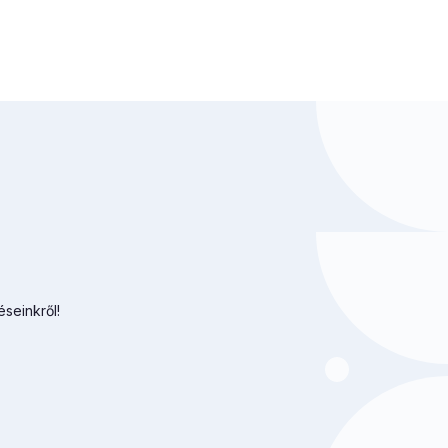
éseinkről!