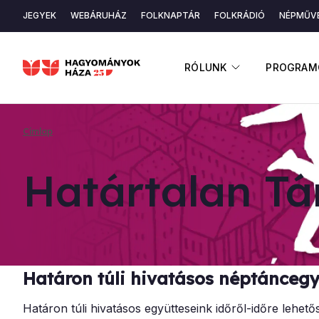
Ugrás
JEGYEK
WEBÁRUHÁZ
FOLKNAPTÁR
FOLKRÁDIÓ
NÉPMŰVÉ
a
Másodlagos
tartalomra
navigáció
ALMENÜ ME
RÓLUNK
PROGRAM
Címlap
Morzsa
Ha­tár­ta­lan Tá
Határon túli hivatásos néptáncegyü
Határon túli hivatásos együtteseink időről-időre lehe