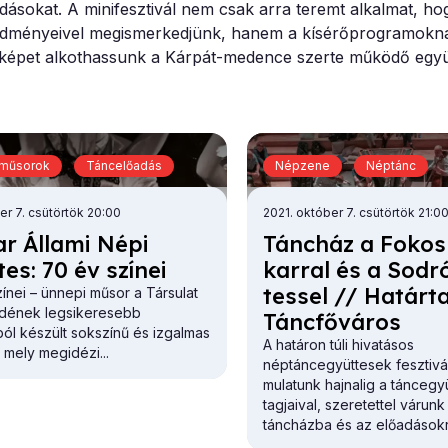
adásokat. A minifesztivál nem csak arra teremt alkalmat, h
edményeivel megismerkedjünk, hanem a kísérőprogramoknak 
 képet alkothassunk a Kárpát-medence szerte működő együ
 műsorok
Táncelőadás
Népzene
Néptánc
er 7. csütörtök 20:00
2021. október 7. csütörtök 21:0
r Ál­la­mi Né­pi
Tánc­ház a Fo­kos
tes: 70 év szí­nei
kar­ral és a Sod­
tes­sel // Ha­tár­t
ínei – ünnepi műsor a Társulat
edének legsikeresebb
Tánc­fő­vá­ros
ól készült sokszínű és izgalmas
A határon túli hivatásos
 mely megidézi...
néptáncegyüttesek fesztivál
mulatunk hajnalig a táncegy
tagjaival, szeretettel várunk
táncházba és az előadásokra