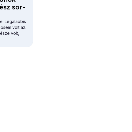
nész sor­
. Legalábbis
sosem volt az.
észe volt,