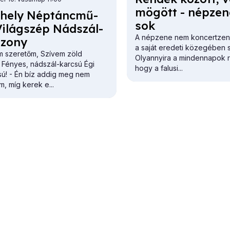
mö­gött - nép­ze­
­hely Nép­tánc­mű­
sok
Vi­lág­szép Nád­szál­
A népzene nem koncertzene
szony
a saját eredeti közegében 
 szeretőm, Szívem zöld
Olyannyira a mindennapok r
 Fényes, nádszál-karcsú Égi
hogy a falusi...
ú! - Én bíz addig meg nem
, míg kerek e...