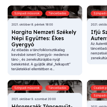
Színpadi műsorok
Táncelőadás
Színpadi
2021. október 8. péntek 18:00
2021. októb
Har­gi­ta Nem­ze­ti Szé­kely
If­jú S
Né­pi Együt­tes: Ékes
Au­ten­
Gyer­gyó
Az Autenti
táncelőadá
Az előadás a táncfolklorisztikailag
nemzetisé
kevésbé ismert Gyergyói- medence
zenekultúr
tánc-, és zenekultúrájába nyújt
betekintést. A gyűjtők által „felkapott”
területekkel ellentétben e...
Színpadi műsorok
Táncelőadás
Családi 
Színpadi
2021. október 9. szombat 20:00
Há­rom­szék Tánc­együt­
2021. októb