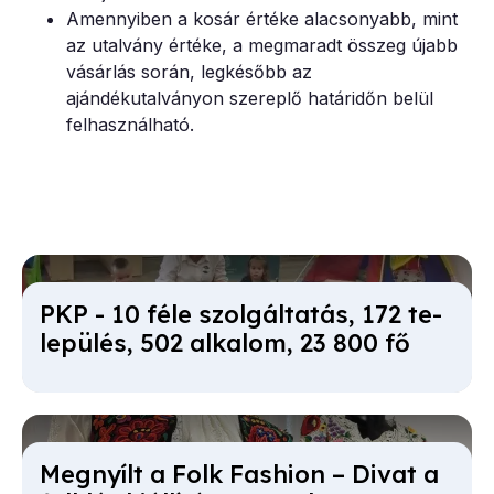
Amennyiben a kosár értéke alacsonyabb, mint
az utalvány értéke, a megmaradt összeg újabb
vásárlás során, legkésőbb az
ajándékutalványon szereplő határidőn belül
felhasználható.
PKP - 10 fé­le szol­gál­ta­tás, 172 te­
le­pü­lés, 502 al­ka­lom, 23 800 fő
Meg­nyílt a Folk Fashi­on – Di­vat a