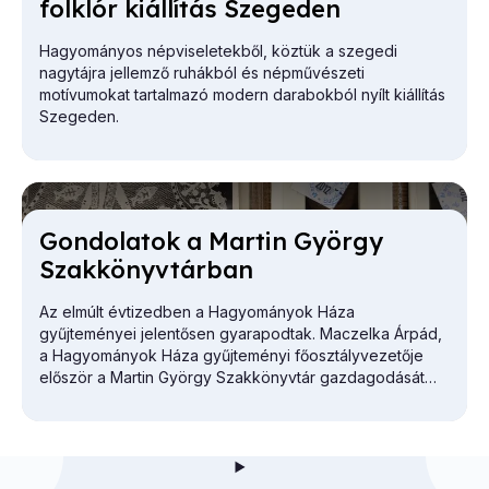
folk­lór ki­ál­lí­tás Sze­ge­den
Hagyományos népviseletekből, köztük a szegedi
nagytájra jellemző ruhákból és népművészeti
motívumokat tartalmazó modern darabokból nyílt kiállítás
Szegeden.
Gon­do­la­tok a Mar­tin György
Szak­könyv­tár­ban
Az elmúlt évtizedben a Hagyományok Háza
gyűjteményei jelentősen gyarapodtak. Maczelka Árpád,
a
Hagyományok Háza
gyűjteményi főosztályvezetője
először a Martin György Szakkönyvtár gazdagodását
vázolta.