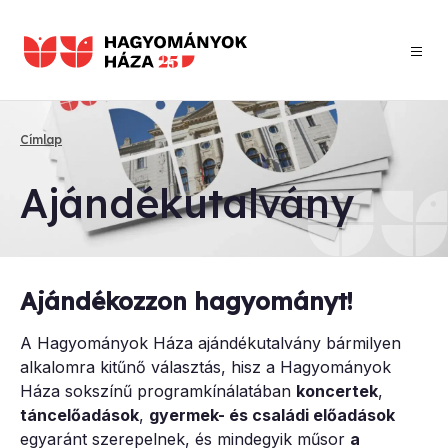
Ugrás
a
tartalomra
Címlap
Morzsa
Aján­dék­utal­vány
Ajándékozzon hagyományt!
A Hagyományok Háza ajándékutalvány bármilyen
alkalomra kitűnő választás, hisz a Hagyományok
Háza sokszínű programkínálatában
koncertek
,
táncelőadások
,
gyermek- és családi előadások
egyaránt szerepelnek, és mindegyik műsor
a