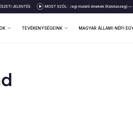
SZETI JELENTÉS
MOST SZÓL:
Kalotaszegi mulató énekek (Kalotaszeg)
K
GNYITÁSA
ALMENÜ MEGNYITÁSA
ALMENÜ MEGNYITÁSA
OK
TEVÉKENYSÉGEINK
MAGYAR ÁLLAMI NÉPI E
nd