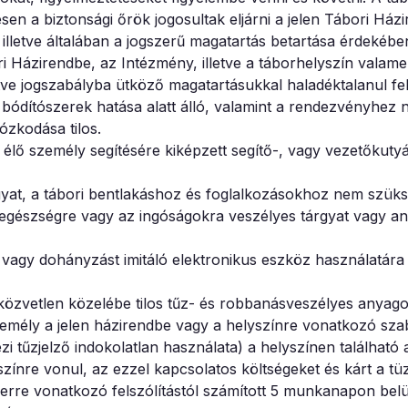
en a biztonsági őrök jogosultak eljárni a jelen Tábori Házi
illetve általában a jogszerű magatartás betartása érdekébe
ri Házirendbe, az Intézmény, illetve a táborhelyszín valame
etve jogszabályba ütköző magatartásukkal haladéktalanul fe
 bódítószerek hatása alatt álló, valamint a rendezvényhez ne
ózkodása tilos.
 élő személy segítésére kiképzett segítő-, vagy vezetőkutyá
gyat, a tábori bentlakáshoz és foglalkozásokhoz nem szük
e, egészségre vagy az ingóságokra veszélyes tárgyat vagy an
 vagy dohányzást imitáló elektronikus eszköz használatára
közvetlen közelébe tilos tűz- és robbanásveszélyes anyago
mély a jelen házirendbe vagy a helyszínre vonatkozó sza
i tűzjelző indokolatlan használata) a helyszínen található
színre vonul, az ezzel kapcsolatos költségeket és kárt a tüze
 erre vonatkozó felszólítástól számított 5 munkanapon belü