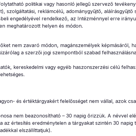
lytatható politikai vagy hasonló jellegű szervező tevékeny
t), szolgáltatási, reklámcélú, adománygyűjtő, aláírásgyűjtő 
beli engedélyével rendelkező, az Intézménnyel erre irányu
ben meghatározott helyen és módon.
evőket nem zavaró módon, magánszemélyek képmásáról, ha
kizárólag a szerzői jogi szempontból szabad felhasználásn
hatók, kereskedelmi vagy egyéb haszonszerzési célú felha
 lehetséges.
on- és értéktárgyakért felelősséget nem vállal, azok csa
jdonosa nem beazonosítható – 30 napig őrizzük. A névvel el
 ha az értesítés eredménytelen a tárgyakat szintén 30 napig t
dékkal elszállíttatjuk).