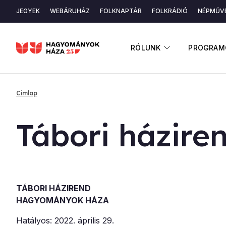
Ugrás
JEGYEK
WEBÁRUHÁZ
FOLKNAPTÁR
FOLKRÁDIÓ
NÉPMŰVÉ
a
Másodlagos
tartalomra
navigáció
ALMENÜ ME
RÓLUNK
PROGRAM
Címlap
Morzsa
Tá­bo­ri há­zi­re
TÁBORI HÁZIREND
HAGYOMÁNYOK HÁZA
Hatályos: 2022. április 29.