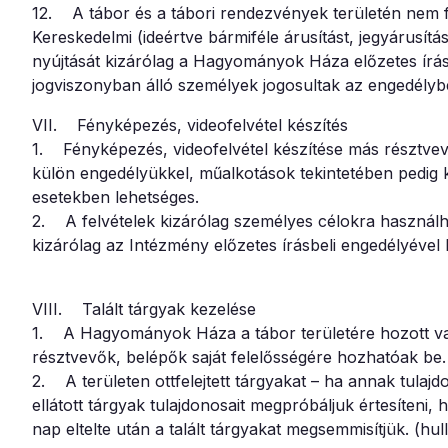
12. A tábor és a tábori rendezvények területén nem fo
Kereskedelmi (ideértve bármiféle árusítást, jegyárusítás
nyújtását kizárólag a Hagyományok Háza előzetes írás
jogviszonyban álló személyek jogosultak az engedély
VII. Fényképezés, videofelvétel készítés
1. Fényképezés, videofelvétel készítése más résztv
külön engedélyükkel, műalkotások tekintetében pedig 
esetekben lehetséges.
2. A felvételek kizárólag személyes célokra használ
kizárólag az Intézmény előzetes írásbeli engedélyével
VIII. Talált tárgyak kezelése
1. A Hagyományok Háza a tábor területére hozott vagy
résztvevők, belépők saját felelősségére hozhatóak be.
2. A területen ottfelejtett tárgyakat – ha annak tula
ellátott tárgyak tulajdonosait megpróbáljuk értesíteni,
nap eltelte után a talált tárgyakat megsemmisítjük. (hulla