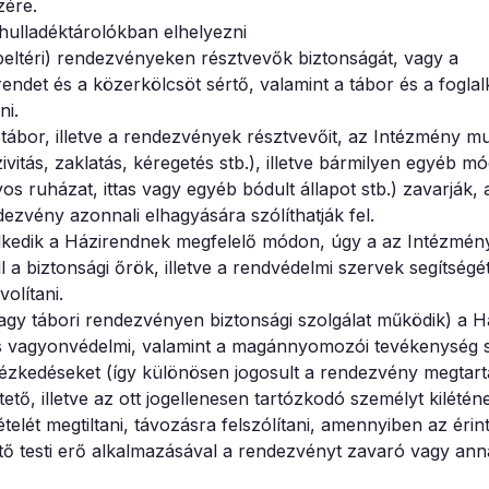
zére.
 hulladéktárolókban elhelyezni
 beltéri) rendezvényeken résztvevők biztonságát, vagy a
endet és a közerkölcsöt sértő, valamint a tábor és a fogla
ni.
ábor, illetve a rendezvények résztvevőit, az Intézmény mu
vitás, zaklatás, kéregetés stb.), illetve bármilyen egyéb 
os ruházat, ittas vagy egyéb bódult állapot stb.) zavarják,
ndezvény azonnali elhagyására szólíthatják fel.
selkedik a Házirendnek megfelelő módon, úgy a az Intézmén
a biztonsági őrök, illetve a rendvédelmi szervek segítségé
olítani.
gy tábori rendezvényen biztonsági szolgálat működik) a H
és vagyonvédelmi, valamint a magánnyomozói tevékenység s
tézkedéseket (így különösen jogosult a rendezvény megtart
ő, illetve az ott jogellenesen tartózkodó személyt kilétén
ételét megtiltani, távozásra felszólítani, amennyiben az érin
ő testi erő alkalmazásával a rendezvényt zavaró vagy ann