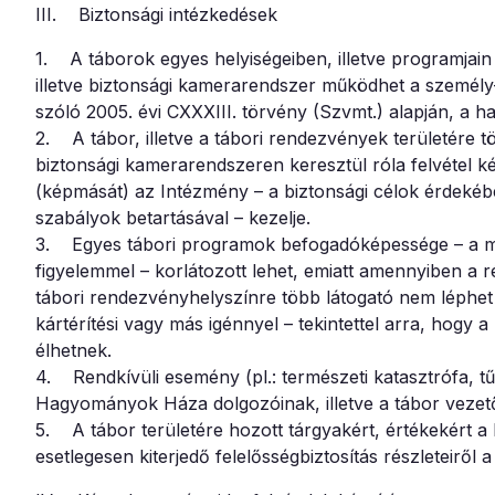
III. Biztonsági intézkedések
1. A táborok egyes helyiségeiben, illetve programjai
illetve biztonsági kamerarendszer működhet a személ
szóló 2005. évi CXXXIII. törvény (Szvmt.) alapján, a h
2. A tábor, illetve a tábori rendezvények területére
biztonsági kamerarendszeren keresztül róla felvétel kés
(képmását) az Intézmény – a biztonsági célok érdekéb
szabályok betartásával – kezelje.
3. Egyes tábori programok befogadóképessége – a min
figyelemmel – korlátozott lehet, emiatt amennyiben a r
tábori rendezvényhelyszínre több látogató nem léphet 
kártérítési vagy más igénnyel – tekintettel arra, hogy
élhetnek.
4. Rendkívüli esemény (pl.: természeti katasztrófa, tű
Hagyományok Háza dolgozóinak, illetve a tábor vezető
5. A tábor területére hozott tárgyakért, értékekért 
esetlegesen kiterjedő felelősségbiztosítás részleteiről 