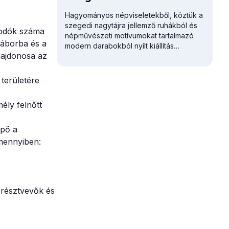
Hagyományos népviseletekből, köztük a
szegedi nagytájra jellemző ruhákból és
kodók száma
népművészeti motívumokat tartalmazó
táborba és a
modern darabokból nyílt kiállítás
lajdonosa az
Szegeden.
területére
ély felnőtt
épő a
mennyiben:
 résztvevők és