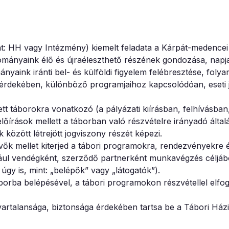
: HH vagy Intézmény) kiemelt feladata a Kárpát-medencei
mányaink élő és újraéleszthető részének gondozása, napj
nyaink iránti bel- és külföldi figyelem felébresztése, foly
 érdekében, különböző programjaihoz kapcsolódóan, eseti j
t táborokra vonatkozó (a pályázati kiírásban, felhívásban
előírások mellett a táborban való részvételre irányadó álta
között létrejött jogviszony részét képezi.
ők mellet kiterjed a tábori programokra, rendezvényekre 
ldául vendégként, szerződő partnerként munkavégzés céljá
gy is, mint: „belépők” vagy „látogatók”).
borba belépésével, a tábori programokon részvétellel elfog
vartalansága, biztonsága érdekében tartsa be a Tábori Ház