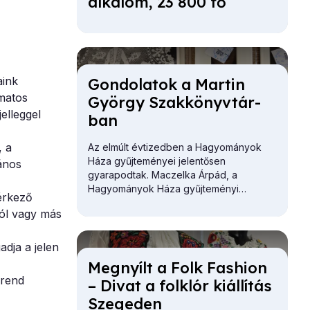
al­ka­lom, 23 800 fő
aink
Gon­do­la­tok a Mar­tin
amatos
György Szak­könyv­tár­
elleggel
ban
, a
Az elmúlt évtizedben a Hagyományok
Háza gyűjteményei jelentősen
lános
gyarapodtak. Maczelka Árpád, a
Hagyományok Háza
gyűjteményi
érkező
főosztályvezetője először a Martin
ból vagy más
György Szakkönyvtár gazdagodását
vázolta.
adja a jelen
Meg­nyílt a Folk Fashi­on
irend
– Di­vat a folk­lór ki­ál­lí­tás
Sze­ge­den