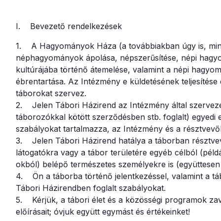
I. Bevezető rendelkezések
1. A Hagyományok Háza (a továbbiakban úgy is, mint
néphagyományok ápolása, népszerűsítése, népi hagyo
kultúrájába történő átemelése, valamint a népi hagyomá
ébrentartása. Az Intézmény e küldetésének teljesítése
táborokat szervez.
2. Jelen Tábori Házirend az Intézmény által szervezet
táborozókkal kötött szerződésben stb. foglalt) egyedi 
szabályokat tartalmazza, az Intézmény és a résztvevők 
3. Jelen Tábori Házirend hatálya a táborban résztvev
látogatókra vagy a tábor területére egyéb célból (pé
okból) belépő természetes személyekre is (együttesen ú
4. Ön a táborba történő jelentkezéssel, valamint a tá
Tábori Házirendben foglalt szabályokat.
5. Kérjük, a tábori élet és a közösségi programok za
előírásait; óvjuk együtt egymást és értékeinket!