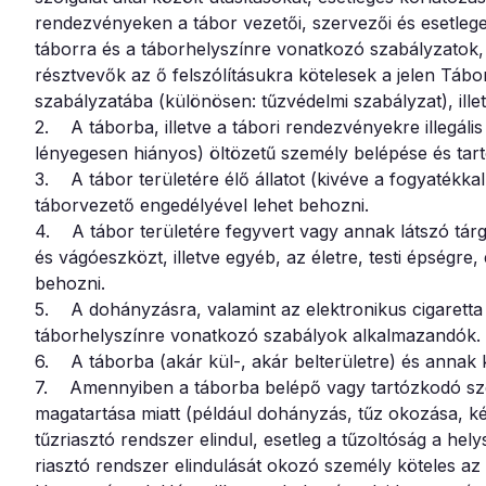
rendezvényeken a tábor vezetői, szervezői és esetleges
táborra és a táborhelyszínre vonatkozó szabályzatok, 
résztvevők az ő felszólításukra kötelesek a jelen Tábo
szabályzatába (különösen: tűzvédelmi szabályzat), ill
2. A táborba, illetve a tábori rendezvényekre illegális
lényegesen hiányos) öltözetű személy belépése és tart
3. A tábor területére élő állatot (kivéve a fogyatékkal
táborvezető engedélyével lehet behozni.
4. A tábor területére fegyvert vagy annak látszó tár
és vágóeszközt, illetve egyéb, az életre, testi épségr
behozni.
5. A dohányzásra, valamint az elektronikus cigaretta
táborhelyszínre vonatkozó szabályok alkalmazandók.
6. A táborba (akár kül-, akár belterületre) és annak 
7. Amennyiben a táborba belépő vagy tartózkodó sze
magatartása miatt (például dohányzás, tűz okozása, kéz
tűzriasztó rendszer elindul, esetleg a tűzoltóság a hely
riasztó rendszer elindulását okozó személy köteles az