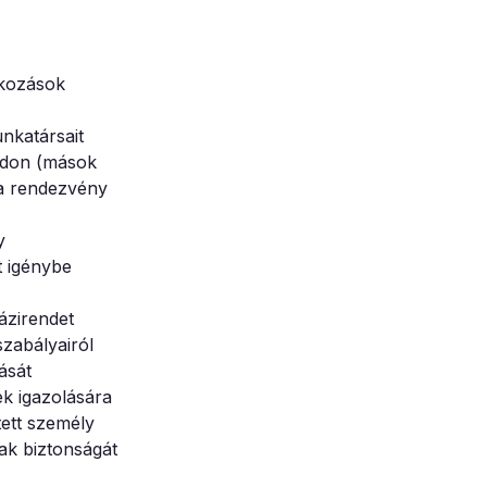
lkozások
nkatársait
módon (mások
 a rendezvény
y
t igénybe
ázirendet
zabályairól
ását
ek igazolására
tett személy
ak biztonságát