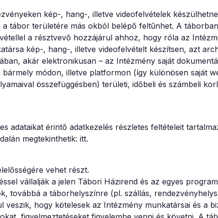
vényeken kép-, hang-, illetve videofelvételek készülhetn
a tábor területére más okból belépő feltűnhet. A táborban, 
zvétellel a résztvevő hozzájárul ahhoz, hogy róla az Intéz
ársa kép-, hang-, illetve videofelvételt készítsen, azt arch
mában, akár elektronikusan – az Intézmény saját dokumentá
rmely módon, illetve platformon (így különösen saját web
lyamaival összefüggésben) területi, időbeli és számbeli korl
 adataikat érintő adatkezelés részletes feltételeit tartalm
lán megtekinthetik: itt.
felelősségére vehet részt.
éssel vállalják a jelen Tábori Házirend és az egyes progra
k, továbbá a táborhelyszínre (pl. szállás, rendezvényhelys
l veszik, hogy kötelesek az Intézmény munkatársai és a bi
sokat, figyelmeztetéseket figyelembe venni és követni. A táb