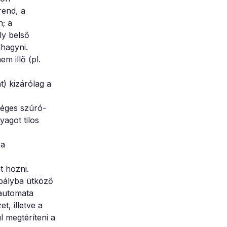
rend, a
n; a
ly belső
lhagyni.
m illő (pl.
t) kizárólag a
séges szúró-
yagot tilos
 a
t hozni.
bályba ütköző
 automata
t, illetve a
l megtéríteni a