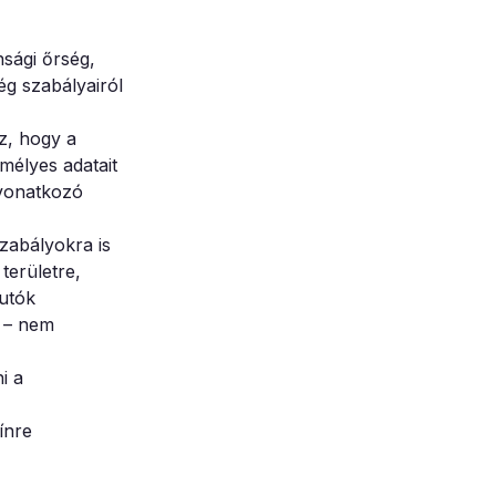
sági őrség,
g szabályairól
z, hogy a
emélyes adatait
 vonatkozó
zabályokra is
területre,
jutók
s – nem
i a
ínre