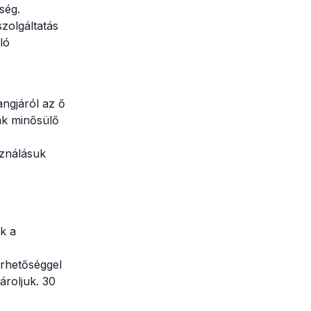
ség.
szolgáltatás
ló
ngjáról az ő
ak minősülő
sználásuk
k a
érhetőséggel
ároljuk. 30