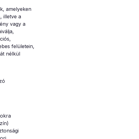
ek, amelyeken
illetve a
mény vagy a
iválja,
ciós,
es felületein,
át nélkül
azó
mokra
zín)
ztonsági
ori