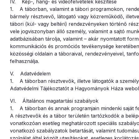
IV. Kép-, hang- és videofelvételek készítése
1. A táborban, valamint a tábori programokon, rendez
bármely résztvevő, látogató vagy közreműködő, illetve 
tábori (kül- vagy beltéri) rendezvényeken történő rés
vele jogviszonyban álló személy, valamint a sajtó munkat
adatbázisában tárolja, valamint – akár nyomtatott for
kommunikációs és promóciós tevékenysége keretében bá
közösségi oldalain a táboraival, rendezvényeivel, tanfo
felhasználja.
V. Adatvédelem
1. A táborban résztvevők, illetve látogatók a személyes
Adatvédelmi Tájékoztatót a Hagyományok Háza webolda
VI. Általános magatartási szabályok
1. A táborban és annak programjain mindenki saját 
A résztvevők és a tábor területén tartózkodók a belép
vonatkozóan esetileg meghatározott speciális szabályo
vonatkozó szabályzatok betartását, valamint tudomásu
szolgálat által közölt utasításokat, esetleges korlátozá