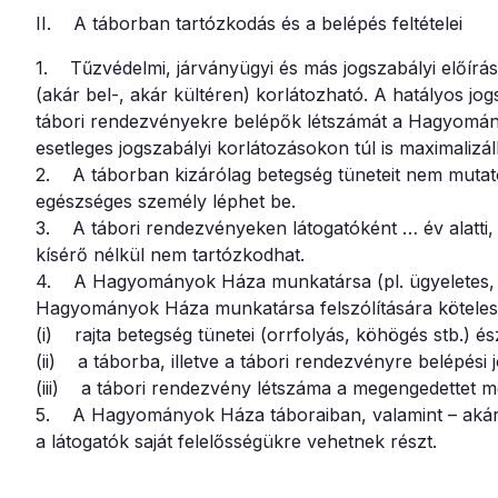
II. A táborban tartózkodás és a belépés feltételei
1. Tűzvédelmi, járványügyi és más jogszabályi előírá
(akár bel-, akár kültéren) korlátozható. A hatályos jo
tábori rendezvényekre belépők létszámát a Hagyományo
esetleges jogszabályi korlátozásokon túl is maximalizál
2. A táborban kizárólag betegség tüneteit nem mutató
egészséges személy léphet be.
3. A tábori rendezvényeken látogatóként … év alatti, 
kísérő nélkül nem tartózkodhat.
4. A Hagyományok Háza munkatársa (pl. ügyeletes, bizt
Hagyományok Háza munkatársa felszólítására köteles a
(i) rajta betegség tünetei (orrfolyás, köhögés stb.) és
(ii) a táborba, illetve a tábori rendezvényre belépési 
(iii) a tábori rendezvény létszáma a megengedettet m
5. A Hagyományok Háza táboraiban, valamint – akár be
a látogatók saját felelősségükre vehetnek részt.