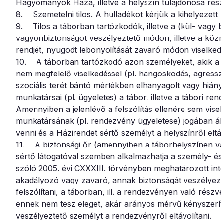
Hagyományok Háza, illetve a helyszín tulajdonosa rés
8. Szemetelni tilos. A hulladékot kérjük a kihelyezett
9. Tilos a táborban tartózkodók, illetve a (kül- vagy
vagyonbiztonságot veszélyeztető módon, illetve a közr
rendjét, nyugodt lebonyolítását zavaró módon viselked
10. A táborban tartózkodó azon személyeket, akik a t
nem megfelelő viselkedéssel (pl. hangoskodás, agresszi
szociális terét bántó mértékben elhanyagolt vagy hiány
munkatársai (pl. ügyeletes) a tábor, illetve a tábori re
Amennyiben a jelenlévő a felszólítás ellenére sem vi
munkatársának (pl. rendezvény ügyeletese) jogában áll 
venni és a Házirendet sértő személyt a helyszínről eltáv
11. A biztonsági őr (amennyiben a táborhelyszínen va
sértő látogatóval szemben alkalmazhatja a személy- 
szóló 2005. évi CXXXIII. törvényben meghatározott in
akadályozó vagy zavaró, annak biztonságát veszélyeztet
felszólítani, a táborban, ill. a rendezvényen való részv
ennek nem tesz eleget, akár arányos mérvű kényszerít
veszélyeztető személyt a rendezvényről eltávolítani.