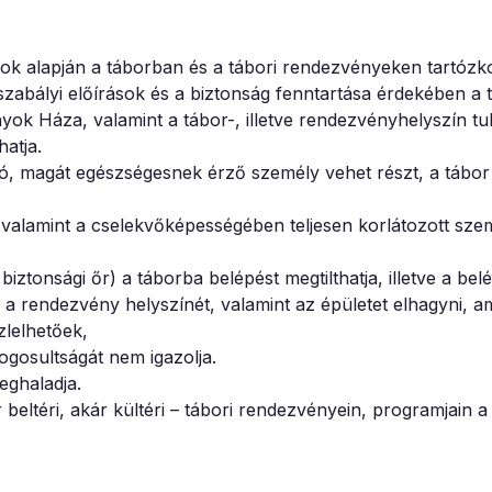
sok alapján a táborban és a tábori rendezvényeken tartóz
gszabályi előírások és a biztonság fenntartása érdekében a 
k Háza, valamint a tábor-, illetve rendezvényhelyszín tu
hatja.
, magát egészségesnek érző személy vehet részt, a tábor 
valamint a cselekvőképességében teljesen korlátozott szem
onsági őr) a táborba belépést megtilthatja, illetve a bel
 rendezvény helyszínét, valamint az épületet elhagyni, a
zlelhetőek,
jogosultságát nem igazolja.
eghaladja.
ltéri, akár kültéri – tábori rendezvényein, programjain a