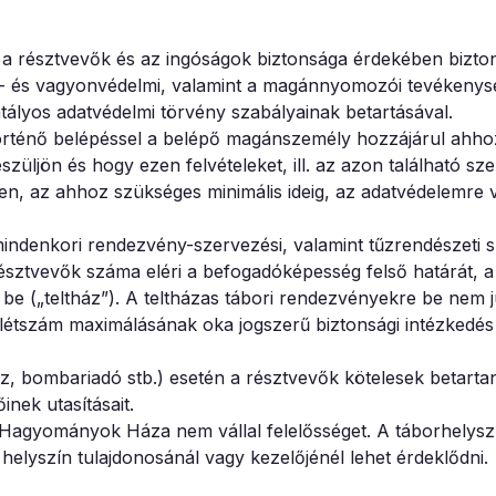
n a résztvevők és az ingóságok biztonsága érdekében bizton
y- és vagyonvédelmi, valamint a magánnyomozói tevékenysé
atályos adatvédelmi törvény szabályainak betartásával.
 történő belépéssel a belépő magánszemély hozzájárul ahho
züljön és hogy ezen felvételeket, ill. az azon található sz
en, az ahhoz szükséges minimális ideig, az adatvédelemre
denkori rendezvény-szervezési, valamint tűzrendészeti s
észtvevők száma eléri a befogadóképesség felső határát, a 
be („teltház”). A teltházas tábori rendezvényekre be nem 
 a létszám maximálásának oka jogszerű biztonsági intézkedé
z, bombariadó stb.) esetén a résztvevők kötelesek betartan
inek utasításait.
a Hagyományok Háza nem vállal felelősséget. A táborhelysz
a helyszín tulajdonosánál vagy kezelőjénél lehet érdeklődni.