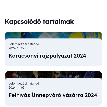
Kapcsolódó tartalmak
Jelentkezési határidő
2024. 11. 22.
Ka­rá­cso­nyi rajz­pá­lyá­zat 2024
Jelentkezési határidő
2024. 11. 05.
Fel­hí­vás Ün­nep­vá­ró vá­sár­ra 2024