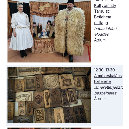
Kuttyomfitty
Társulat:
Betlehem
csillaga
bábszínházi
előadás
Átrium
12:30-13:30
A mézeskalács
története
ismeretterjesztő
beszélgetés
Átrium