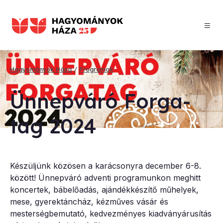
Ugrás
a
tartalomra
Hagyományok Háza
Programok
Morzsa
Ün­nep­vá­ró For­ga­
tag 2024
Készüljünk közösen a karácsonyra december 6-8.
között! Ünnepváró adventi programunkon meghitt
koncertek, bábelőadás, ajándékkészítő műhelyek,
mese, gyerektáncház, kézműves vásár és
mesterségbemutató, kedvezményes kiadványárusítás