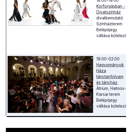
18:00-19:00
Körforgásban -
Divatszínház
divatbemutató
Színházterem
Belépőjegy
váltása kötelező!
19:00-02:00
Hagyományok
Háza
tánctanfolyam
és táncház
Átrium, Halmos-
Karsai terem
Belépőjegy
váltása kötelező!