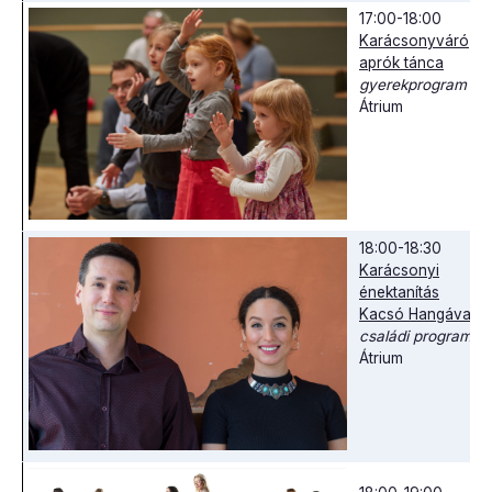
17:00-18:00
Karácsonyváró
aprók tánca
gyerekprogram
Átrium
18:00-18:30
Karácsonyi
énektanítás
Kacsó Hangával
családi program
Átrium