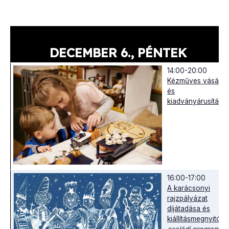
DECEMBER 6., PÉNTEK
14:00-20:00
Kézműves vásár
és
kiadványárusítás
16:00-17:00
A karácsonyi
rajzpályázat
díjátadása és
kiállításmegnyitó
családi program