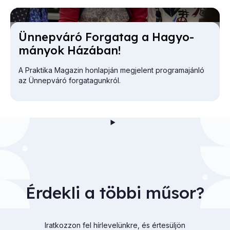
Ün­nep­vá­ró For­ga­tag a Ha­gyo­
má­nyok Há­zá­ban!
A Praktika Magazin honlapján megjelent programajánló
az Ünnepváró forgatagunkról.
Érdekli a többi műsor?
Iratkozzon fel hírlevelünkre, és értesüljön