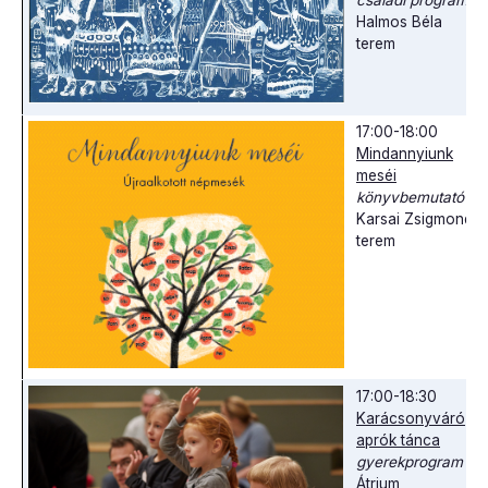
Halmos Béla
terem
17:00-18:00
Mindannyiunk
meséi
könyvbemutató
Karsai Zsigmond
terem
17:00-18:30
Karácsonyváró
aprók tánca
gyerekprogram
Átrium