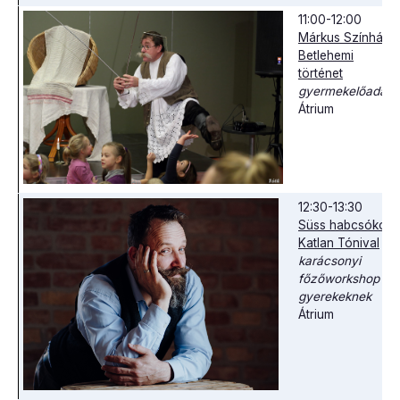
11:00-12:00
Márkus Színház:
Betlehemi
történet
gyermekelőadás
Átrium
12:30-13:30
Süss habcsókot
Katlan Tónival
karácsonyi
főzőworkshop
gyerekeknek
Átrium