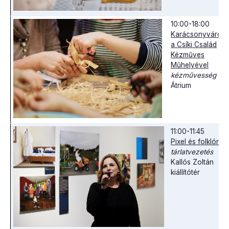
10:00-18:00
Karácsonyváró
a Csíki Család
Kézműves
Műhelyével
kézművesség
Átrium
11:00-11:45
Pixel és folklór
tárlatvezetés
Kallós Zoltán
kiállítótér