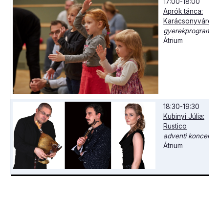
17:00-18:00
Aprók tánca:
Karácsonyváró
gyerekprogram
Átrium
18:30-19:30
Kubinyi Júlia:
Rustico
adventi koncert
Átrium