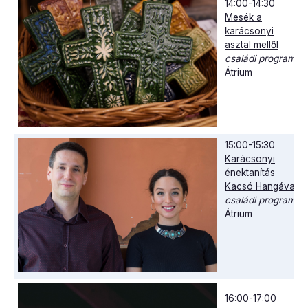
14:00-14:30
Mesék a
karácsonyi
asztal mellől
családi program
Átrium
15:00-15:30
Karácsonyi
énektanítás
Kacsó Hangával
családi program
Átrium
16:00-17:00