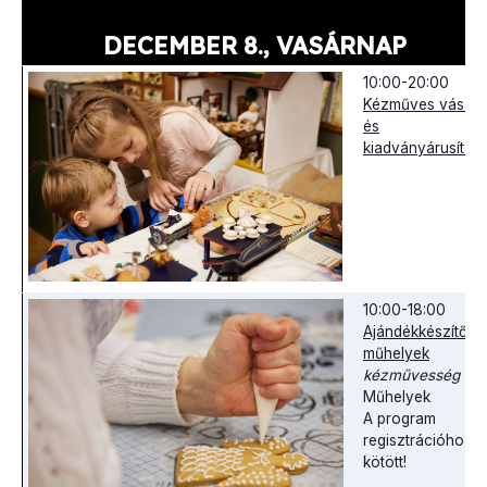
DECEMBER 8., VASÁRNAP
10:00-20:00
Kézműves vásár
és
kiadványárusítás
10:00-18:00
Ajándékkészítő
műhelyek
kézművesség
Műhelyek
A program
regisztrációhoz
kötött!