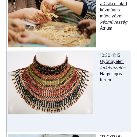
a Csíki család
kézműves
műhelyével
kézművesség
Átrium
10:30-11:15
Gyöngyélet
tárlatvezetés
Nagy Lajos
terem
11:00-12:00