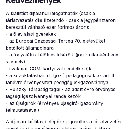
Kedvezmények
A kiállítást díjtalanul látogathatják (csak a
tárlatvezetés díja fizetendő - csak a jegypénztáron
keresztül váltható ezer forintos áron):
- a 6 év alatti gyerekek
- az Európai Gazdasági Térség 70. életévüket
betöltött állampolgárai
- a fogyatékkal élők és kísérőik (jogosultanként egy
személy)
- szakmai ICOM-kártyával rendelkezők
- a közoktatásban dolgozó pedagógusok az adott
tanévre érvényesített pedagógus-igazolvánnyal
- Pulszky Társaság tagjai - az adott évre érvényes
tagsági igazolvánnyal rendelkezők
- az újságírók (érvényes újságíró-igazolvány
felmutatásával)
A díjtalan kiállítás belépőre jogosultak a tárlatvezetés
jegyet csak személyesen a Hagyományok Háza