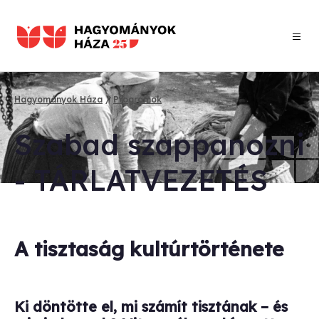
Ugrás
a
tartalomra
Hagyományok Háza
Programok
Morzsa
Sza­bad szap­pa­noz­ni
- TÁR­LAT­VE­ZE­TÉS
A tisztaság kultúrtörténete
Ki döntötte el, mi számít tisztának – és