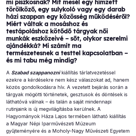
mi piszkosnak? Mit mesél egy hímzett
törölköző, egy sulykoló vagy egy darab
házi szappan egy közösség működéséről?
Miért váltak a mosáshoz és
testápoláshoz kötődő tárgyak női
munkák eszközeivé – sőt, olykor szerelmi
ajándékká? Mi számít ma
természetesnek a testtel kapcsolatban –
és mi tabu még mindig?
A
Szabad szappanozni
kiállítás tárlatvezetéssel
ezekre a kérdésekre nem kész válaszokat ad, hanem
közös gondolkodásra hív. A vezetett bejárás során a
tárgyak mögötti történetek, gesztusok és döntések is
láthatóvá válnak – és talán a saját mindennapi
rutinjaink is új megvilágításba kerülnek. A
Hagyományok Háza Lajos termében látható kiállítás
a Magyar Népi Iparművészeti Múzeum
gyűjteményére és a Moholy-Nagy Művészeti Egyetem