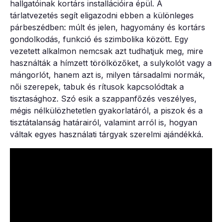
hallgatóinak kortárs installációira épül. A
tárlatvezetés segít eligazodni ebben a különleges
párbeszédben: múlt és jelen, hagyomány és kortárs
gondolkodás, funkció és szimbolika között. Egy
vezetett alkalmon nemcsak azt tudhatjuk meg, mire
használták a hímzett törölközőket, a sulykolót vagy a
mángorlót, hanem azt is, milyen társadalmi normák,
női szerepek, tabuk és rítusok kapcsolódtak a
tisztasághoz. Szó esik a szappanfőzés veszélyes,
mégis nélkülözhetetlen gyakorlatáról, a piszok és a
tisztátalanság határairól, valamint arról is, hogyan
váltak egyes használati tárgyak szerelmi ajándékká.