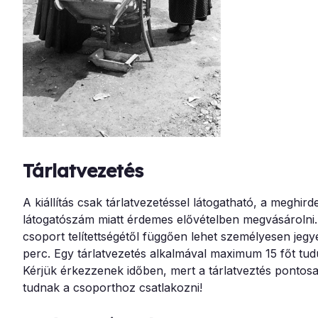
Tárlatvezetés
A kiállítás csak tárlatvezetéssel látogatható, a meghir
látogatószám miatt érdemes elővételben megvásárolni. 
csoport telítettségétől függően lehet személyesen jegy
perc. Egy tárlatvezetés alkalmával maximum 15 főt tud
Kérjük érkezzenek időben, mert a tárlatveztés ponto
tudnak a csoporthoz csatlakozni!