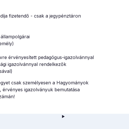
és díja fizetendő - csak a jegypénztáron
 állampolgárai
zemély)
vre érvényesített pedagógus-igazolvánnyal
sági igazolvánnyal rendelkezők
sával)
és jegyet csak személyesen a Hagyományok
, érvényes igazolványuk bemutatása
számán!