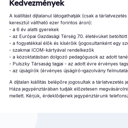
Kedvezmények
A kiállítást díjtalanul látogathatják (csak a tárlatvezet
keresztül váltható ezer forintos áron):
- a 6 év alatti gyerekek
- az Európai Gazdasági Térség 70. életévüket betöltött
- a fogyatékkal élők és kísérőik (jogosultanként egy s
- szakmai ICOM-kártyával rendelkezők
- a közoktatásban dolgozó pedagógusok az adott tané
- Pulszky Társaság tagjai - az adott évre érvényes tag
- az újságírók (érvényes újságíró-igazolvány felmutatá
A díjtalan kiállítás belépőre jogosultak a tárlatvezet
Háza jegypénztárában tudják előzetesen megvásárolni
mellett. Kérjük, érdeklődjenek jegypénztárunk telefon