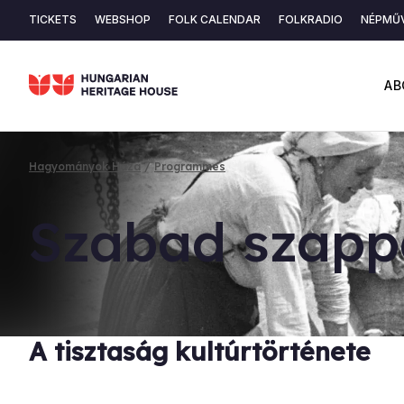
Skip
TICKETS
WEBSHOP
FOLK CALENDAR
FOLKRADIO
NÉPMŰV
to
Secondary
main
content
navigation
AB
Hagyományok Háza
Programmes
Breadcrumb
Sza­bad szap­
A tisztaság kultúrtörténete