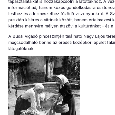
tapasztalataikat is hozzákapcsolni a látottakhoz. A v
információt ad, hanem közös gondolkodásra ösztönöz: 
testhez és a természethez fűződő viszonyunkról. A S
pusztán kísérés a vitrinek között, hanem értelmezési ke
kérdése mennyire mélyen átszövi a kultúránkat – és a 
A Budai Vigadó pinceszintjén található Nagy Lajos ter
megcsodálható benne az eredeti középkori épület falai
látogatóknak.