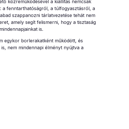
ezető közreműködésével a kiállítás nemcsak
a fenntarthatóságról, a túlfogyasztásról, a
zabad szappanozni tárlatvezetése tehát nem
ret, amely segít felismerni, hogy a tisztaság
mindennapjainkat is.
em egykor borlerakatként működött, és
 is, nem mindennapi élményt nyújtva a