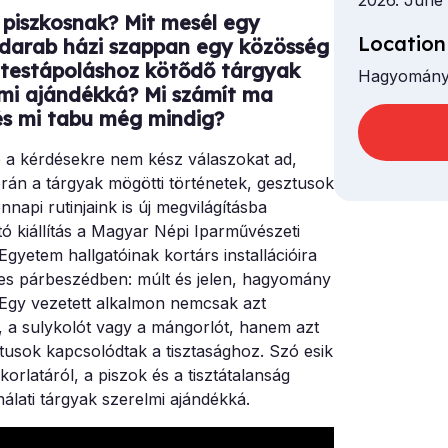
2026. June
i piszkosnak? Mit mesél egy
Location
 darab házi szappan egy közösség
 testápoláshoz kötődő tárgyak
Hagyományo
lmi ajándékká? Mi számít ma
és mi tabu még mindig?
re a kérdésekre nem kész válaszokat ad,
rán a tárgyak mögötti történetek, gesztusok
nnapi rutinjaink is új megvilágításba
 kiállítás a Magyar Népi Iparművészeti
etem hallgatóinak kortárs installációira
eges párbeszédben: múlt és jelen, hagyomány
 Egy vezetett alkalmon nemcsak azt
, a sulykolót vagy a mángorlót, hanem azt
ítusok kapcsolódtak a tisztasághoz. Szó esik
rlatáról, a piszok és a tisztátalanság
nálati tárgyak szerelmi ajándékká.