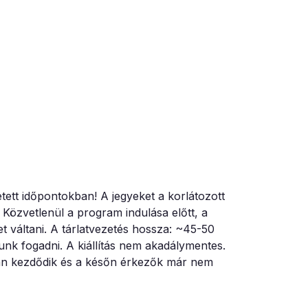
detett időpontokban! A jegyeket a korlátozott
Közvetlenül a program indulása előtt, a
et váltani. A tárlatvezetés hossza: ~45-50
unk fogadni. A kiállítás nem akadálymentes.
san kezdődik és a későn érkezők már nem