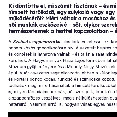
Ki döntötte el, mi számít tisztának – és m
hímzett törölköző, egy sulykoló vagy egy
működéséről? Miért váltak a mosáshoz és
női munkák eszközeivé – sőt, olykor szere
természetesnek a testtel kapcsolatban – 
A
Szabad szappanozni
kiállítás tárlatvezetéssel ezek
hanem közös gondolkodásra hív. A vezetett bejárás so
és döntések is láthatóvá válnak – és talán a saját minde
kerülnek. A Hagyományok Háza Lajos termében látható
Múzeum gyűjteményére és a Moholy-Nagy Művészeti Egy
épül. A tárlatvezetés segít eligazodni ebben a különl
és kortárs gondolkodás, funkció és szimbolika között.
tudhatjuk meg, mire használták a hímzett törölközőket
is, milyen társadalmi normák, női szerepek, tabuk és r
a szappanfőzés veszélyes, mégis nélkülözhetetlen gyako
határairól, valamint arról is, hogyan váltak egyes hasz