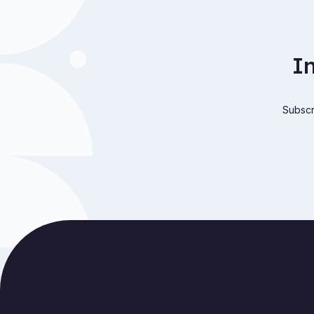
I
Subscri