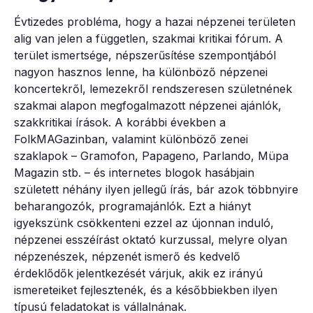
Évtizedes probléma, hogy a hazai népzenei területen
alig van jelen a független, szakmai kritikai fórum. A
terület ismertsége, népszerűsítése szempontjából
nagyon hasznos lenne, ha különböző népzenei
koncertekről, lemezekről rendszeresen születnének
szakmai alapon megfogalmazott népzenei ajánlók,
szakkritikai írások. A korábbi években a
FolkMAGazinban, valamint különböző zenei
szaklapok – Gramofon, Papageno, Parlando, Müpa
Magazin stb. – és internetes blogok hasábjain
született néhány ilyen jellegű írás, bár azok többnyire
beharangozók, programajánlók. Ezt a hiányt
igyekszünk csökkenteni ezzel az újonnan induló,
népzenei esszéírást oktató kurzussal, melyre olyan
népzenészek, népzenét ismerő és kedvelő
érdeklődők jelentkezését várjuk, akik ez irányú
ismereteiket fejlesztenék, és a későbbiekben ilyen
típusú feladatokat is vállalnának.