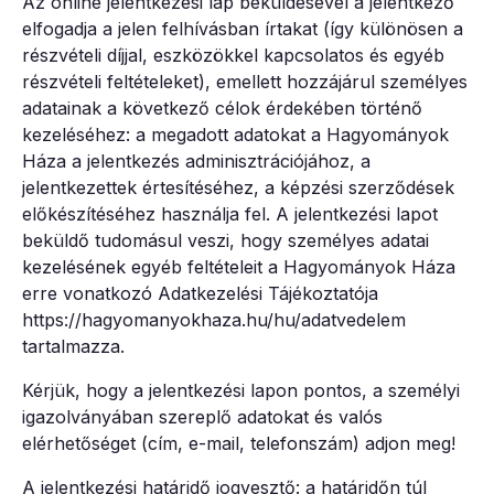
Az online jelentkezési lap beküldésével a jelentkező
elfogadja a jelen felhívásban írtakat (így különösen a
részvételi díjjal, eszközökkel kapcsolatos és egyéb
részvételi feltételeket), emellett hozzájárul személyes
adatainak a következő célok érdekében történő
kezeléséhez: a megadott adatokat a Hagyományok
Háza a jelentkezés adminisztrációjához, a
jelentkezettek értesítéséhez, a képzési szerződések
előkészítéséhez használja fel. A jelentkezési lapot
beküldő tudomásul veszi, hogy személyes adatai
kezelésének egyéb feltételeit a Hagyományok Háza
erre vonatkozó Adatkezelési Tájékoztatója
https://hagyomanyokhaza.hu/hu/adatvedelem
tartalmazza.
Kérjük, hogy a jelentkezési lapon pontos, a személyi
igazolványában szereplő adatokat és valós
elérhetőséget (cím, e-mail, telefonszám) adjon meg!
A jelentkezési határidő jogvesztő: a határidőn túl