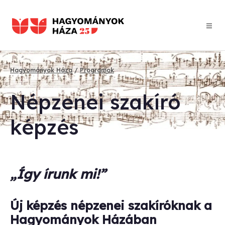
Ugrás
a
tartalomra
Hagyományok Háza
Programok
Morzsa
Nép­ze­nei szak­író
kép­zés
„Így írunk mi!”
Új képzés népzenei szakíróknak a
Hagyományok Házában