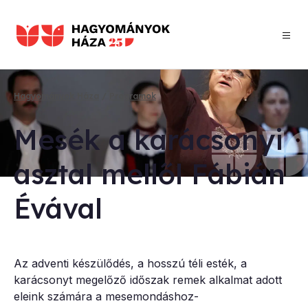
Ugrás
a
tartalomra
Hagyományok Háza
Programok
Morzsa
Me­sék a ka­rá­cso­nyi
asz­tal mel­lől Fá­bi­án
Évá­val
Az adventi készülődés, a hosszú téli esték, a
karácsonyt megelőző időszak remek alkalmat adott
eleink számára a mesemondáshoz-