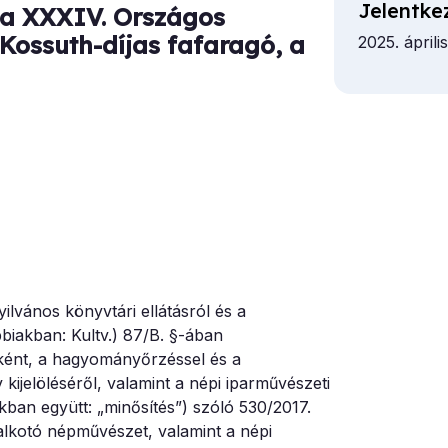
Jelentke
a XXXIV. Országos
Kossuth-díjas fafaragó, a
2025. áprili
vános könyvtári ellátásról és a
biakban: Kultv.) 87/B. §-ában
rvként, a hagyományőrzéssel és a
ijelöléséről, valamint a népi iparművészeti
kban együtt: „minősítés”) szóló 530/2017.
alkotó népművészet, valamint a népi