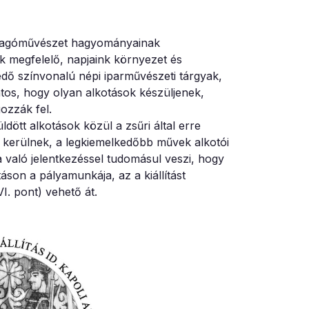
 faragóművészet hagyományainak
ek megfelelő, napjaink környezet és
edő színvonalú népi iparművészeti tárgyak,
ontos, hogy olyan alkotások készüljenek,
ozzák fel.
ldött alkotások közül a zsűri által erre
ra kerülnek, a legkiemelkedőbb művek alkotói
a való jelentkezéssel tudomásul veszi, hogy
táson a pályamunkája, az a kiállítást
VI. pont) vehető át.