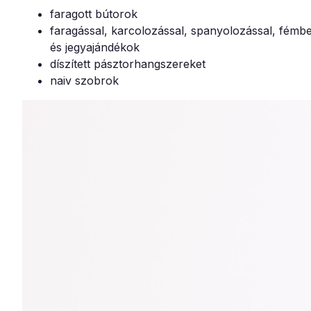
faragott bútorok
faragással, karcolozással, spanyolozással, fémber
és jegyajándékok
díszített pásztorhangszereket
naiv szobrok