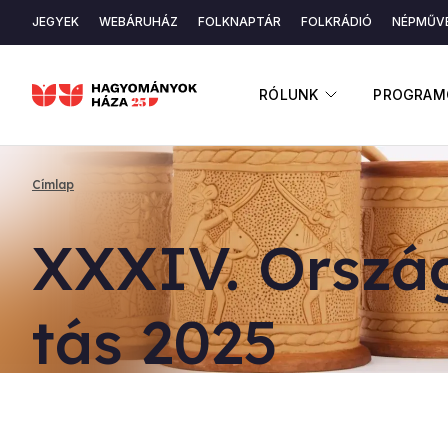
Ugrás
JEGYEK
WEBÁRUHÁZ
FOLKNAPTÁR
FOLKRÁDIÓ
NÉPMŰVÉ
a
Másodlagos
tartalomra
navigáció
ALMENÜ ME
RÓLUNK
PROGRAM
Címlap
Morzsa
XX­XIV. Or­szá­g
tás 2025