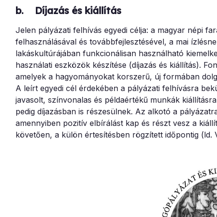
b. Díjazás és kiállítás
Jelen pályázati felhívás egyedi célja: a magyar népi
felhasználásával és továbbfejlesztésével, a mai ízlésn
lakáskultúrájában funkcionálisan használható kiemelk
használati eszközök készítése (díjazás és kiállítás). F
amelyek a hagyományokat korszerű, új formában dolg
A leírt egyedi cél érdekében a pályázati felhívásra bekü
javasolt, színvonalas és példaértékű munkák kiállítás
pedig díjazásban is részesülnek. Az alkotó a pályázatr
amennyiben pozitív elbírálást kap és részt vesz a kiállí
követően, a külön értesítésben rögzített időpontig (ld. 