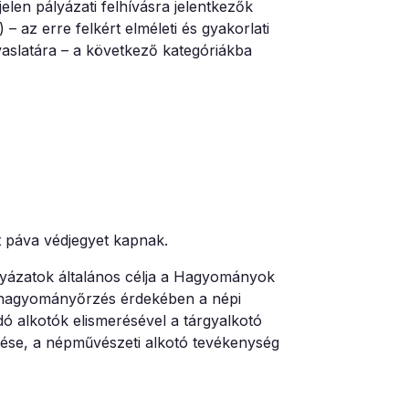
jelen pályázati felhívásra jelentkezők
– az erre felkért elméleti és gyakorlati
vaslatára – a következő kategóriákba
nt páva védjegyet kapnak.
pályázatok általános célja a Hagyományok
a hagyományőrzés érdekében a népi
 alkotók elismerésével a tárgyalkotó
tése, a népművészeti alkotó tevékenység