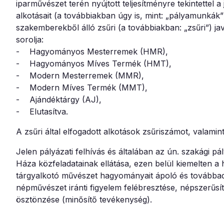
iparművészet terén nyújtott teljesítményre tekintettel a 
alkotásait (a továbbiakban úgy is, mint: „pályamunkák”) 
szakemberekből álló zsűri (a továbbiakban: „zsűri”) ja
sorolja:
- Hagyományos Mesterremek (HMR),
- Hagyományos Míves Termék (HMT),
- Modern Mesterremek (MMR),
- Modern Míves Termék (MMT),
- Ajándéktárgy (AJ),
- Elutasítva.
A zsűri által elfogadott alkotások zsűriszámot, valami
Jelen pályázati felhívás és általában az ún. szakági 
Háza közfeladatainak ellátása, ezen belül kiemelten 
tárgyalkotó művészet hagyományait ápoló és továbbadó
népművészet iránti figyelem felébresztése, népszerűsí
ösztönzése (minősítő tevékenység).